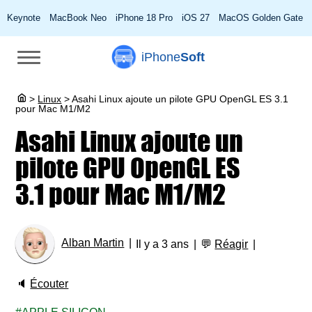
Keynote
MacBook Neo
iPhone 18 Pro
iOS 27
MacOS Golden Gate
iPhone
Soft
>
Linux
>
Asahi Linux ajoute un pilote GPU OpenGL ES 3.1
pour Mac M1/M2
Asahi Linux ajoute un
pilote GPU OpenGL ES
3.1 pour Mac M1/M2
Alban Martin
Il y a 3 ans
💬
Réagir
🔈
Écouter