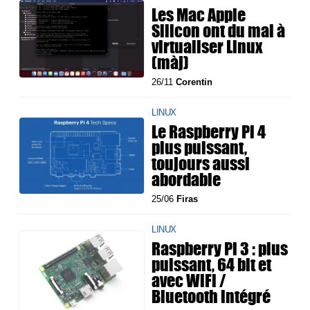
Les Mac Apple
Silicon ont du mal à
virtualiser Linux
(màj)
26/11
Corentin
LINUX
Le Raspberry Pi 4
plus puissant,
toujours aussi
abordable
25/06
Firas
LINUX
Raspberry Pi 3 : plus
puissant, 64 bit et
avec WiFi /
Bluetooth intégré