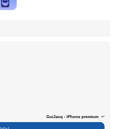
GuiJacq - iPhone premium
↩
k0z1