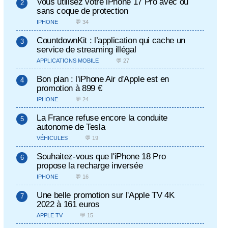
Vous utilisez votre iPhone 17 Pro avec ou
sans coque de protection
IPHONE
💬 34
CountdownKit : l’application qui cache un
service de streaming illégal
APPLICATIONS MOBILE
💬 27
Bon plan : l'iPhone Air d'Apple est en
promotion à 899 €
IPHONE
💬 24
La France refuse encore la conduite
autonome de Tesla
VÉHICULES
💬 19
Souhaitez-vous que l'iPhone 18 Pro
propose la recharge inversée
IPHONE
💬 16
Une belle promotion sur l'Apple TV 4K
2022 à 161 euros
APPLE TV
💬 15