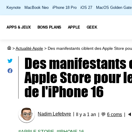
Keynote
MacBook Neo
iPhone 18 Pro
iOS 27
MacOS Golden Gate
APPS & JEUX
BONS PLANS
APPLE
GEEK
>
Actualité Apple
>
Des manifestants ciblent des Apple Store pou
Des manifestants 
Apple Store pour 
de l'iPhone 16
Nadim Lefebvre
Il y a 1 an
💬
6 coms

APPLE STORE
IPHONE 16