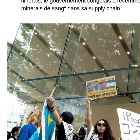
minerais, le gouvernement congolais a récemment
"minerais de sang" dans sa supply chain.