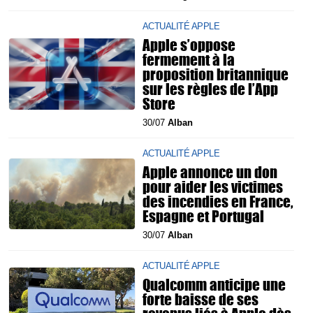
ACTUALITÉ APPLE
Apple s’oppose
fermement à la
proposition britannique
sur les règles de l’App
Store
30/07
Alban
ACTUALITÉ APPLE
Apple annonce un don
pour aider les victimes
des incendies en France,
Espagne et Portugal
30/07
Alban
ACTUALITÉ APPLE
Qualcomm anticipe une
forte baisse de ses