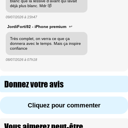
blanc que la lessive d’avant qui lavait
déjà plus blanc. Mdr 🤣
09/07/2026 à
15h47
JordiForti92 - iPhone premium
↩
Très complet, on verra ce que ça
donnera avec le temps. Mais ça inspire
confiance
08/07/2026 à
07h18
Donnez votre avis
Cliquez pour commenter
Vous aimerez peut-être