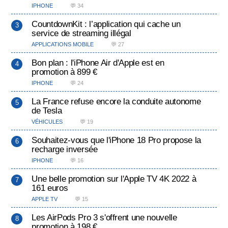
IPHONE
💬 34
CountdownKit : l’application qui cache un
service de streaming illégal
APPLICATIONS MOBILE
💬 27
Bon plan : l'iPhone Air d'Apple est en
promotion à 899 €
IPHONE
💬 24
La France refuse encore la conduite autonome
de Tesla
VÉHICULES
💬 19
Souhaitez-vous que l'iPhone 18 Pro propose la
recharge inversée
IPHONE
💬 16
Une belle promotion sur l'Apple TV 4K 2022 à
161 euros
APPLE TV
💬 15
Les AirPods Pro 3 s'offrent une nouvelle
promotion à 198 €