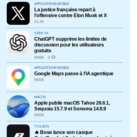
APPLICATIONS MOBILE
La justice française repart à
l'offensive contre Elon Musk et X
01:40
GEEK / IA
ChatGPT supprime les limites de
discussion pour les utilisateurs
gratuits
06/08
3
APPLICATIONS MOBILE
Google Maps passe à l'IA agentique
06/08
MACOS
Apple publie macOS Tahoe 26.6.1,
Sequoia 15.7.9 et Sonoma 14.8.9
06/08
TV & SON
🔥 Bose lance son casque