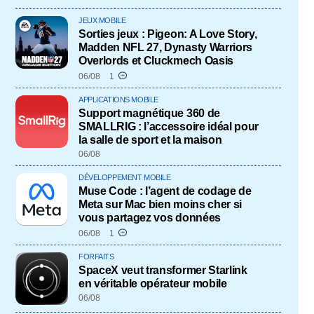
JEUX MOBILE
Sorties jeux : Pigeon: A Love Story,
Madden NFL 27, Dynasty Warriors
Overlords et Cluckmech Oasis
06/08
1
APPLICATIONS MOBILE
Support magnétique 360 de
SMALLRIG : l’accessoire idéal pour
la salle de sport et la maison
06/08
DÉVELOPPEMENT MOBILE
Muse Code : l’agent de codage de
Meta sur Mac bien moins cher si
vous partagez vos données
06/08
1
FORFAITS
SpaceX veut transformer Starlink
en véritable opérateur mobile
06/08