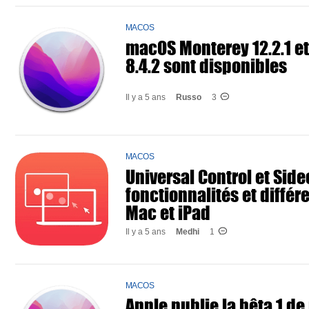
MACOS
macOS Monterey 12.2.1 e
8.4.2 sont disponibles
Il y a 5 ans
Russo
3
MACOS
Universal Control et Sidec
fonctionnalités et différ
Mac et iPad
Il y a 5 ans
Medhi
1
MACOS
Apple publie la bêta 1 d