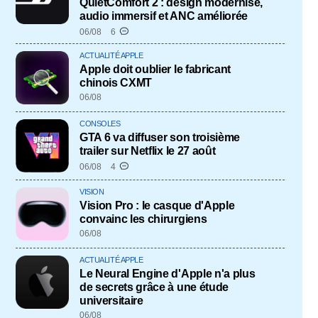
QuietComfort 2 : design modernisé,
audio immersif et ANC améliorée
06/08
6
ACTUALITÉ APPLE
Apple doit oublier le fabricant
chinois CXMT
06/08
CONSOLES
GTA 6 va diffuser son troisième
trailer sur Netflix le 27 août
06/08
4
VISION
Vision Pro : le casque d'Apple
convainc les chirurgiens
06/08
ACTUALITÉ APPLE
Le Neural Engine d'Apple n'a plus
de secrets grâce à une étude
universitaire
06/08