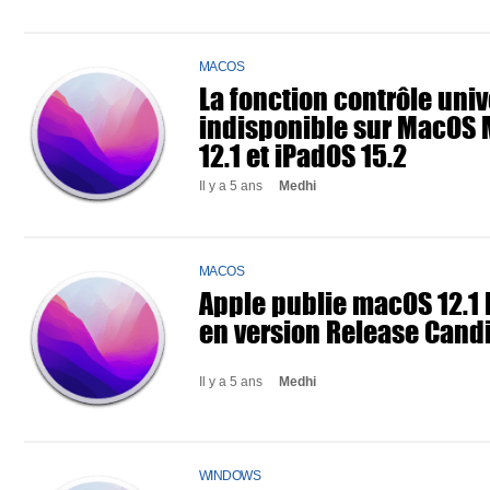
MACOS
La fonction contrôle univ
indisponible sur MacOS
12.1 et iPadOS 15.2
Il y a 5 ans
Medhi
MACOS
Apple publie macOS 12.1
en version Release Cand
Il y a 5 ans
Medhi
WINDOWS