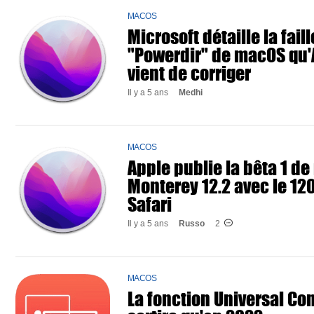
MACOS
Microsoft détaille la faill
"Powerdir" de macOS qu'
vient de corriger
Il y a 5 ans
Medhi
MACOS
Apple publie la bêta 1 d
Monterey 12.2 avec le 12
Safari
Il y a 5 ans
Russo
2
MACOS
La fonction Universal Con