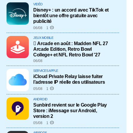
VIDÉO
Disney+ : un accord avec TikTok et
bientôt une offre gratuite avec
publicité
06/08
1
JEUX MOBILE
 Arcade en août : Madden NFL 27
Arcade Edition, Retro Bowl
College+ et NFL Retro Bowl '27
06/08
SERVICES APPLE
iCloud Private Relay laisse fuiter
l’adresse IP réelle des utilisateurs
05/08
1
ANDROID
Sunbird revient sur le Google Play
Store : iMessage sur Android,
version 2
05/08
1
AIRPODS