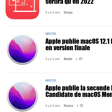
sortira qu'en 2022
Il y a 5 ans
Dargo
MACOS
Apple publie macOS 12.1
en version finale
Il y a 5 ans
Medhi
1
MACOS
Apple publie la seconde
Candidate de macOS Mont
Il y a 5 ans
Russo
1