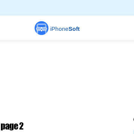
iPhone
Soft
 page 2