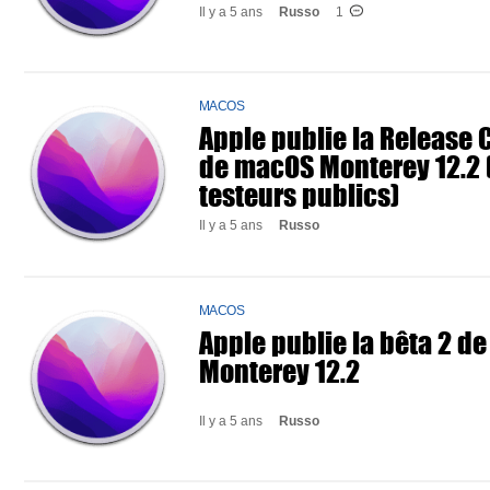
Il y a 5 ans
Russo
1
MACOS
Apple publie la Release 
de macOS Monterey 12.2 
testeurs publics)
Il y a 5 ans
Russo
MACOS
Apple publie la bêta 2 d
Monterey 12.2
Il y a 5 ans
Russo