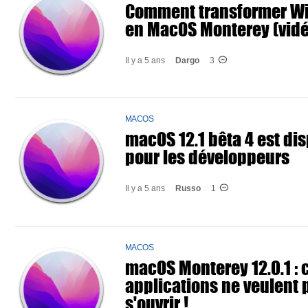
Comment transformer W
en MacOS Monterey (vidé
Il y a 5 ans
Dargo
3
MACOS
macOS 12.1 bêta 4 est di
pour les développeurs
Il y a 5 ans
Russo
1
MACOS
macOS Monterey 12.0.1 : 
applications ne veulent 
s'ouvrir !