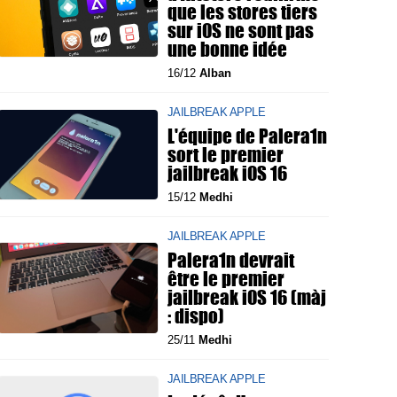
que les stores tiers
sur iOS ne sont pas
une bonne idée
16/12
Alban
JAILBREAK APPLE
L'équipe de Palera1n
sort le premier
jailbreak iOS 16
15/12
Medhi
JAILBREAK APPLE
Palera1n devrait
être le premier
jailbreak iOS 16 (màj
: dispo)
25/11
Medhi
JAILBREAK APPLE