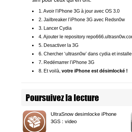
1. Avoir l'iPhone 3G à jour avec OS 3.0
2. Jailbreaker l'iPhone 3G avec Redsn0w
3. Lancer Cydia
4. Ajouter le repository repo666.ultrasn0w.co
5. Desactiver la 3G
6. Chercher ‘ultrasn0w' dans cydia et install
7. Redémarrer l'iPhone 3G
8. Et voilà,
votre iPhone est désimlocké !
Poursuivez la lecture
UltraSnow desimlocke iPhone
3GS : video