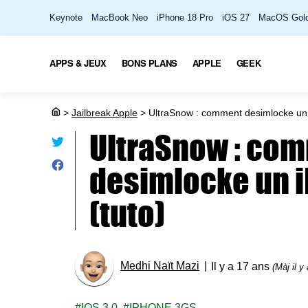
Keynote
MacBook Neo
iPhone 18 Pro
iOS 27
MacOS Gold
APPS & JEUX
BONS PLANS
APPLE
GEEK
>
Jailbreak Apple
>
UltraSnow : comment desimlocke un 
UltraSnow : co
desimlocke un 
(tuto)
Medhi Naït Mazi
Il y a 17 ans
(Màj il y
IOS 3.0
IPHONE 3GS