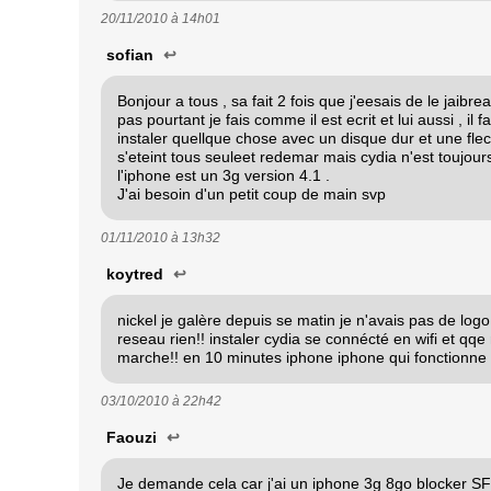
20/11/2010 à
14h01
sofian
↩
Bonjour a tous , sa fait 2 fois que j'eesais de le jaib
pas pourtant je fais comme il est ecrit et lui aussi , il f
instaler quellque chose avec un disque dur et une flech
s'eteint tous seuleet redemar mais cydia n'est toujours
l'iphone est un 3g version 4.1 .
J'ai besoin d'un petit coup de main svp
01/11/2010 à
13h32
koytred
↩
nickel je galère depuis se matin je n'avais pas de log
reseau rien!! instaler cydia se connécté en wifi et qqe
marche!! en 10 minutes iphone iphone qui fonctionne !
03/10/2010 à
22h42
Faouzi
↩
Je demande cela car j'ai un iphone 3g 8go blocker SFR