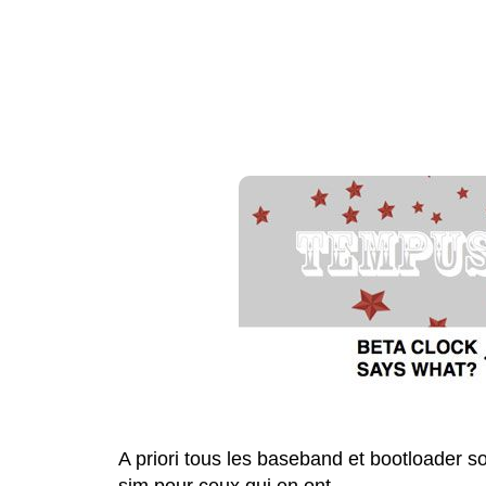
A priori tous les baseband et bootloader s
sim pour ceux qui en ont.