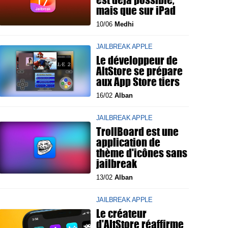
mais que sur iPad
10/06
Medhi
JAILBREAK APPLE
Le développeur de
AltStore se prépare
aux App Store tiers
16/02
Alban
JAILBREAK APPLE
TrollBoard est une
application de
thème d'icônes sans
jailbreak
13/02
Alban
JAILBREAK APPLE
Le créateur
d'AltStore réaffirme