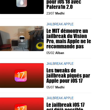
pour iOS 18 avec
Palera1n 2.0
23/07
Medhi
JAILBREAK APPLE
Le MIT démontre un
jailbreak du Vision
Pro, mais Apple ne le
recommande pas
05/02
Alban
JAILBREAK APPLE
Les tweaks de
jailbreak piqués par
Apple pour iOS 17
05/07
Medhi
JAILBREAK APPLE
Le jailbreak iOS 17
est déjà possible,