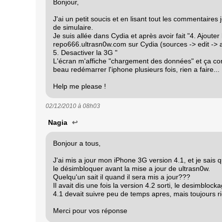
Bonjour,
J'ai un petit soucis et en lisant tout les commentaires j
de simulaire.
Je suis allée dans Cydia et après avoir fait "4. Ajouter 
repo666.ultrasn0w.com sur Cydia (sources -> edit -> 
5. Desactiver la 3G "
L'écran m'affiche "chargement des données" et ça cont
beau redémarrer l'iphone plusieurs fois, rien a faire...
Help me please !
02/12/2010 à
08h03
Nagia
↩
Bonjour a tous,
J'ai mis a jour mon iPhone 3G version 4.1, et je sais 
le désimbloquer avant la mise a jour de ultrasn0w.
Quelqu'un sait il quand il sera mis a jour???
Il avait dis une fois la version 4.2 sorti, le desimblock
4.1 devait suivre peu de temps apres, mais toujours rie
Merci pour vos réponse