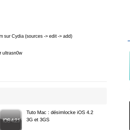
m sur Cydia (sources -> edit -> add)
er ultrasn0w
Tuto Mac : désimlocke iOS 4.2
3G et 3GS