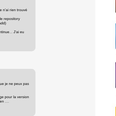
e n'ai rien trouvé
le repository
add)
inue... J'ai eu
que je ne peux pas
age pour la version
n ....