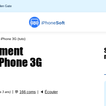
en Gate
iPhone
Soft
iPhone 3G (tuto)
mment
iPhone 3G
💬
166 coms
🔈
Écouter
 a 3 ans)