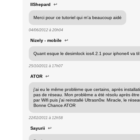
IIShepard
↩
Merci pour ce tutoriel qui m'a beaucoup aidé
04/06/2012 à
20h04
Nizely - mobile
↩
Quant esque le desimlock ios4.2.1 pour iphone4 va til 
25/10/2011 à
17h07
ATOR
↩
j'ai eu le même problème que certains, après installat
pas de réseau. Mon problème a été résolu après être
par Wifi puis j'ai reinstallé Ultrasn0w. Miracle, le rése
Bonne Chance ATOR
22/02/2011 à
12h58
Sayurii
↩