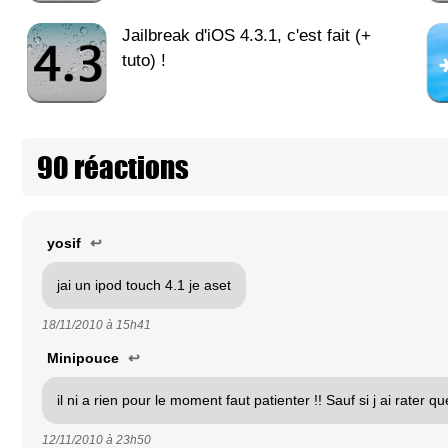
Jailbreak d'iOS 4.3.1, c'est fait (+
tuto) !
90 réactions
yosif
↩
jai un ipod touch 4.1 je aset
18/11/2010 à
15h41
Minipouce
↩
il ni a rien pour le moment faut patienter !! Sauf si j ai rater 
12/11/2010 à
23h50