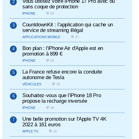
Vous utilisez votre iPhone 17 Pro avec ou
sans coque de protection
IPHONE
💬 34
CountdownKit : l’application qui cache un
service de streaming illégal
APPLICATIONS MOBILE
💬 27
Bon plan : l'iPhone Air d'Apple est en
promotion à 899 €
IPHONE
💬 24
La France refuse encore la conduite
autonome de Tesla
VÉHICULES
💬 19
Souhaitez-vous que l'iPhone 18 Pro
propose la recharge inversée
IPHONE
💬 16
Une belle promotion sur l'Apple TV 4K
2022 à 161 euros
APPLE TV
💬 15