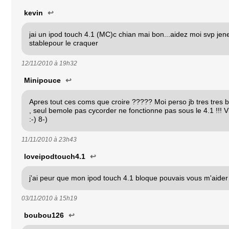
kevin
↩
jai un ipod touch 4.1 (MC)c chian mai bon...aidez moi svp jen
stablepour le craquer
12/11/2010 à
19h32
Minipouce
↩
Apres tout ces coms que croire ????? Moi perso jb tres tres 
, seul bemole pas cycorder ne fonctionne pas sous le 4.1 !!! Vive
:-) 8-)
11/11/2010 à
23h43
loveipodtouch4.1
↩
j'ai peur que mon ipod touch 4.1 bloque pouvais vous m'aider
03/11/2010 à
15h19
boubou126
↩