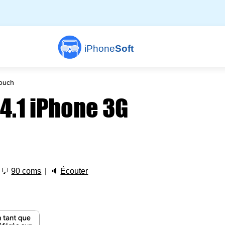
iPhone
Soft
touch
 4.1 iPhone 3G
💬
90 coms
🔈
Écouter