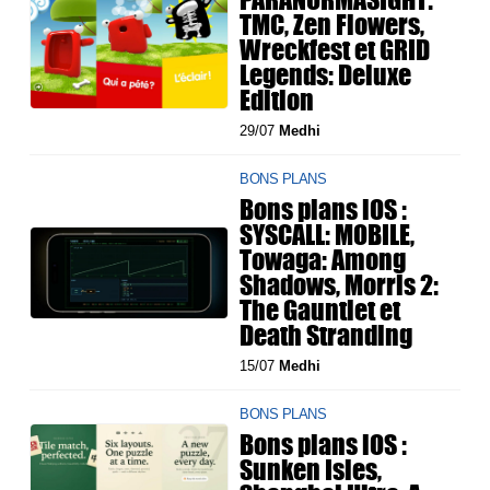
TMC, Zen Flowers,
Wreckfest et GRID
Legends: Deluxe
Edition
29/07
Medhi
BONS PLANS
Bons plans iOS :
SYSCALL: MOBILE,
Towaga: Among
Shadows, Morris 2:
The Gauntlet et
Death Stranding
15/07
Medhi
BONS PLANS
Bons plans iOS :
Sunken Isles,