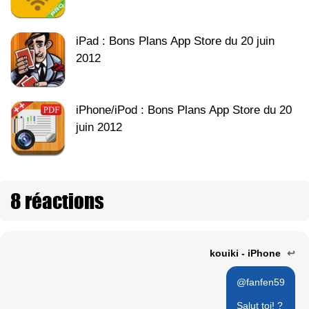
iPad : Bons Plans App Store du 20 juin
2012
iPhone/iPod : Bons Plans App Store du 20
juin 2012
8 réactions
kouiki - iPhone
↩
@fanfen59
Salut toi! ?