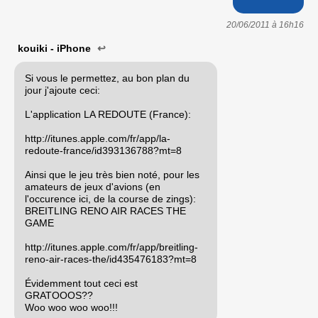
20/06/2011 à
16h16
kouiki - iPhone
↩
Si vous le permettez, au bon plan du
jour j'ajoute ceci:
L'application LA REDOUTE (France):
http://itunes.apple.com/fr/app/la-
redoute-france/id393136788?mt=8
Ainsi que le jeu très bien noté, pour les
amateurs de jeux d'avions (en
l'occurence ici, de la course de zings):
BREITLING RENO AIR RACES THE
GAME
http://itunes.apple.com/fr/app/breitling-
reno-air-races-the/id435476183?mt=8
Évidemment tout ceci est
GRATOOOS??
Woo woo woo woo!!!