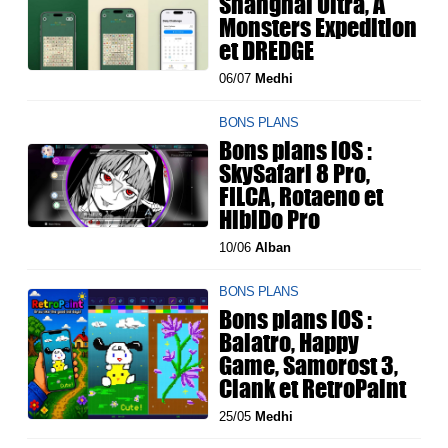
Shanghai Ultra, A
Monsters Expedition
et DREDGE
06/07
Medhi
BONS PLANS
Bons plans iOS :
SkySafari 8 Pro,
FILCA, Rotaeno et
HibiDo Pro
10/06
Alban
BONS PLANS
Bons plans iOS :
Balatro, Happy
Game, Samorost 3,
Clank et RetroPaint
25/05
Medhi