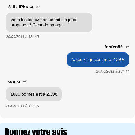
Will - iPhone
↩
Vous les testez pas en fait les jeux
proposer ? C'est dommage..
20/06/2011 à
13h45
fanfen59
↩
@kouiki : je confirme 2.39 €
20/06/2011 à
13h44
kouiki
↩
1000 bornes est à 2,39€
20/06/2011 à
13h35
Donnez votre avis