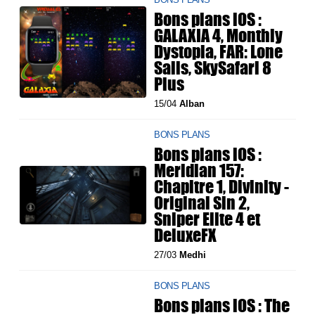
Bons plans iOS :
GALAXIA 4, Monthly
Dystopia, FAR: Lone
Sails, SkySafari 8
Plus
15/04
Alban
BONS PLANS
Bons plans iOS :
Meridian 157:
Chapitre 1, Divinity -
Original Sin 2,
Sniper Elite 4 et
DeluxeFX
27/03
Medhi
BONS PLANS
Bons plans iOS : The