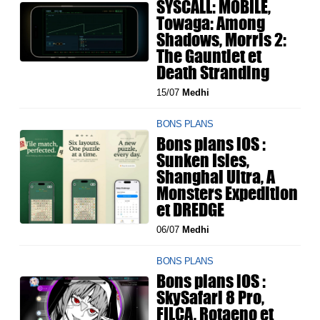
SYSCALL: MOBILE,
Towaga: Among
Shadows, Morris 2:
The Gauntlet et
Death Stranding
15/07
Medhi
BONS PLANS
Bons plans iOS :
Sunken Isles,
Shanghai Ultra, A
Monsters Expedition
et DREDGE
06/07
Medhi
BONS PLANS
Bons plans iOS :
SkySafari 8 Pro,
FILCA, Rotaeno et