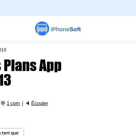
iPhone
Soft
2013
s Plans App
13
💬
1 com
🔈
Écouter