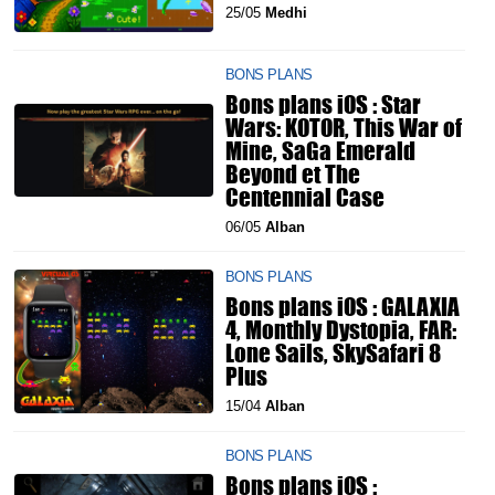
25/05
Medhi
BONS PLANS
Bons plans iOS : Star
Wars: KOTOR, This War of
Mine, SaGa Emerald
Beyond et The
Centennial Case
06/05
Alban
BONS PLANS
Bons plans iOS : GALAXIA
4, Monthly Dystopia, FAR:
Lone Sails, SkySafari 8
Plus
15/04
Alban
BONS PLANS
Bons plans iOS :