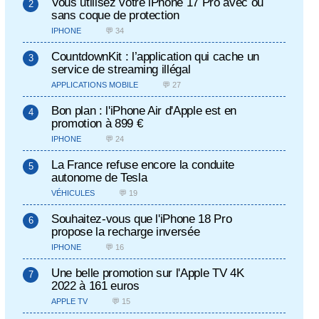
Vous utilisez votre iPhone 17 Pro avec ou
sans coque de protection
IPHONE
💬 34
CountdownKit : l’application qui cache un
service de streaming illégal
APPLICATIONS MOBILE
💬 27
Bon plan : l'iPhone Air d'Apple est en
promotion à 899 €
IPHONE
💬 24
La France refuse encore la conduite
autonome de Tesla
VÉHICULES
💬 19
Souhaitez-vous que l'iPhone 18 Pro
propose la recharge inversée
IPHONE
💬 16
Une belle promotion sur l'Apple TV 4K
2022 à 161 euros
APPLE TV
💬 15