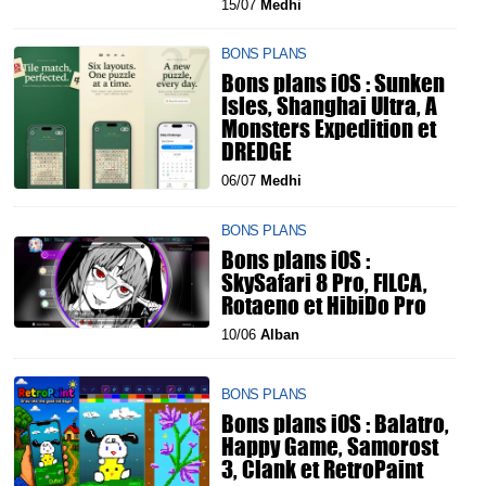
15/07
Medhi
BONS PLANS
Bons plans iOS : Sunken
Isles, Shanghai Ultra, A
Monsters Expedition et
DREDGE
06/07
Medhi
BONS PLANS
Bons plans iOS :
SkySafari 8 Pro, FILCA,
Rotaeno et HibiDo Pro
10/06
Alban
BONS PLANS
Bons plans iOS : Balatro,
Happy Game, Samorost
3, Clank et RetroPaint