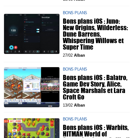
BONS PLANS
Bons plans iOS : Juno:
New Origins, Wilderless:
Dune Barrens,
Whispering Willows et
Super Time
27/02
Alban
BONS PLANS
Bons plans iOS : Balatro,
Game Dev Story, Alice,
Space Marshals et Lara
Croft Go
13/02
Alban
BONS PLANS
Bons plans iOS : Warbits,
HITMAN World of