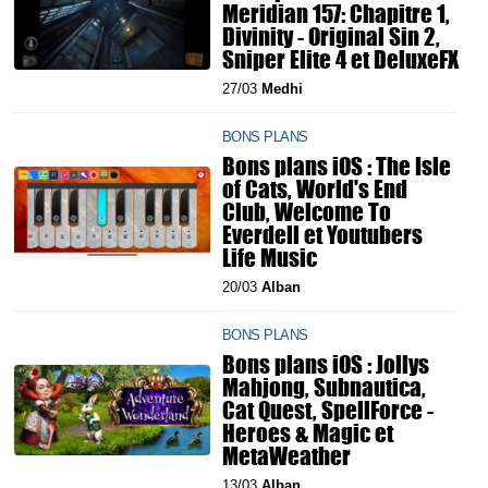
Meridian 157: Chapitre 1,
Divinity - Original Sin 2,
Sniper Elite 4 et DeluxeFX
27/03
Medhi
BONS PLANS
Bons plans iOS : The Isle
of Cats, World's End
Club, Welcome To
Everdell et Youtubers
Life Music
20/03
Alban
BONS PLANS
Bons plans iOS : Jollys
Mahjong, Subnautica,
Cat Quest, SpellForce -
Heroes & Magic et
MetaWeather
13/03
Alban