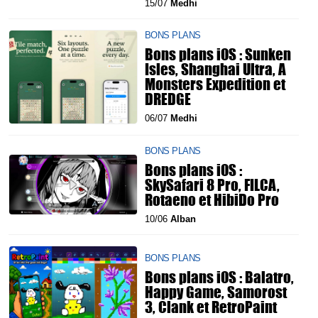
15/07
Medhi
BONS PLANS
Bons plans iOS : Sunken
Isles, Shanghai Ultra, A
Monsters Expedition et
DREDGE
06/07
Medhi
BONS PLANS
Bons plans iOS :
SkySafari 8 Pro, FILCA,
Rotaeno et HibiDo Pro
10/06
Alban
BONS PLANS
Bons plans iOS : Balatro,
Happy Game, Samorost
3, Clank et RetroPaint