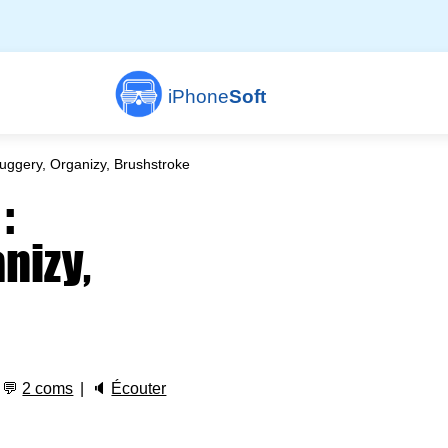
iPhone
Soft
uggery, Organizy, Brushstroke
:
nizy,
💬
2 coms
🔈
Écouter