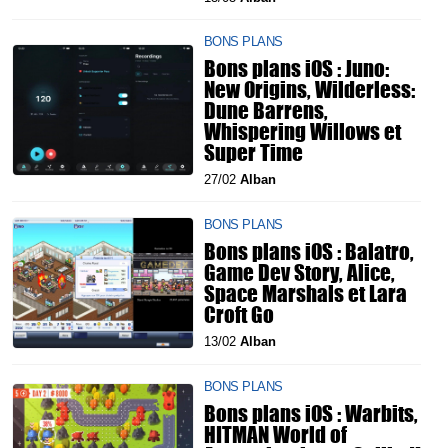
BONS PLANS
Bons plans iOS : Juno:
New Origins, Wilderless:
Dune Barrens,
Whispering Willows et
Super Time
27/02
Alban
BONS PLANS
Bons plans iOS : Balatro,
Game Dev Story, Alice,
Space Marshals et Lara
Croft Go
13/02
Alban
BONS PLANS
Bons plans iOS : Warbits,
HITMAN World of