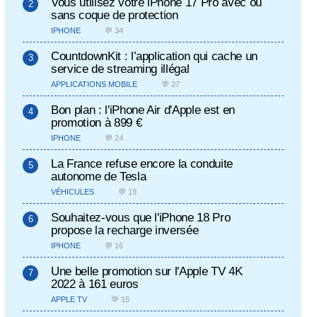
Vous utilisez votre iPhone 17 Pro avec ou
sans coque de protection
IPHONE
💬 34
CountdownKit : l’application qui cache un
service de streaming illégal
APPLICATIONS MOBILE
💬 27
Bon plan : l'iPhone Air d'Apple est en
promotion à 899 €
IPHONE
💬 24
La France refuse encore la conduite
autonome de Tesla
VÉHICULES
💬 19
Souhaitez-vous que l'iPhone 18 Pro
propose la recharge inversée
IPHONE
💬 16
Une belle promotion sur l'Apple TV 4K
2022 à 161 euros
APPLE TV
💬 15