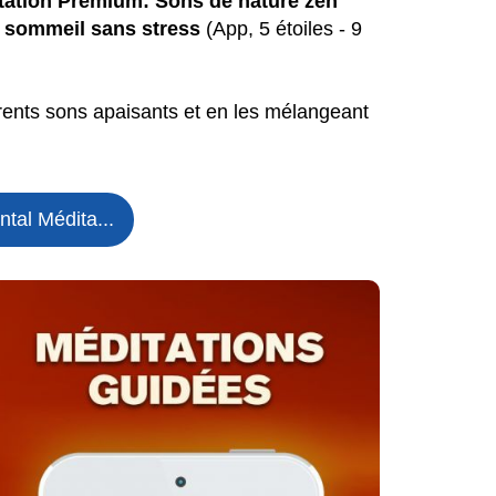
itation Premium: Sons de nature zen
n sommeil sans stress
(App, 5 étoiles - 9
rents sons apaisants et en les mélangeant
tal Médita...