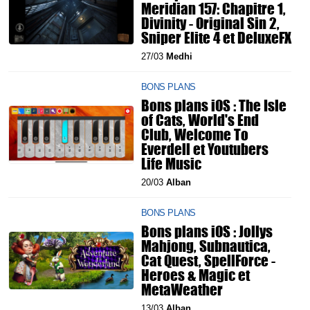
Meridian 157: Chapitre 1,
Divinity - Original Sin 2,
Sniper Elite 4 et DeluxeFX
27/03
Medhi
BONS PLANS
Bons plans iOS : The Isle
of Cats, World's End
Club, Welcome To
Everdell et Youtubers
Life Music
20/03
Alban
BONS PLANS
Bons plans iOS : Jollys
Mahjong, Subnautica,
Cat Quest, SpellForce -
Heroes & Magic et
MetaWeather
13/03
Alban