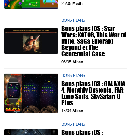
25/05
Medhi
BONS PLANS
Bons plans iOS : Star
Wars: KOTOR, This War of
Mine, SaGa Emerald
Beyond et The
Centennial Case
06/05
Alban
BONS PLANS
Bons plans iOS : GALAXIA
4, Monthly Dystopia, FAR:
Lone Sails, SkySafari 8
Plus
15/04
Alban
BONS PLANS
Bons plans iOS :