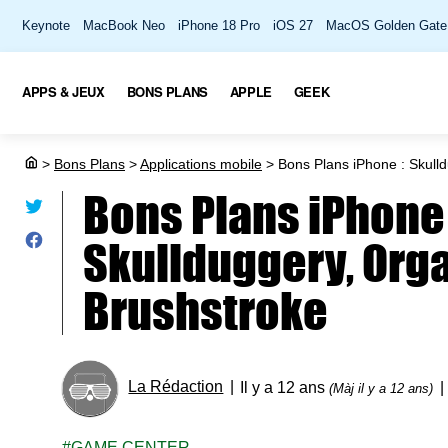
Keynote
MacBook Neo
iPhone 18 Pro
iOS 27
MacOS Golden Gate
APPS & JEUX
BONS PLANS
APPLE
GEEK
>
Bons Plans
>
Applications mobile
>
Bons Plans iPhone : Skulld
Bons Plans iPhone 
Skullduggery, Orga
Brushstroke
La Rédaction
Il y a 12 ans
(Màj il y a 12 ans)
GAME CENTER