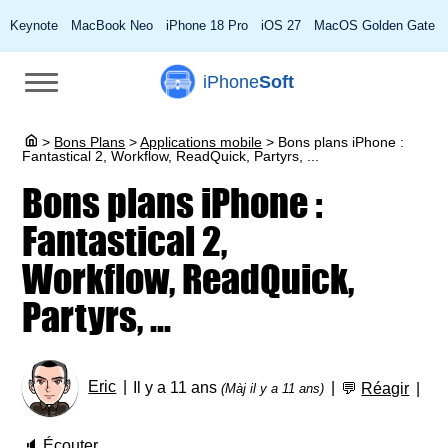
Keynote
MacBook Neo
iPhone 18 Pro
iOS 27
MacOS Golden Gate
iPhone
Soft
>
Bons Plans
>
Applications mobile
>
Bons plans iPhone :
Fantastical 2, Workflow, ReadQuick, Partyrs, ...
Bons plans iPhone :
Fantastical 2,
Workflow, ReadQuick,
Partyrs, ...
Eric
Il y a 11 ans
💬
Réagir
(Màj il y a 11 ans)
🔈
Écouter