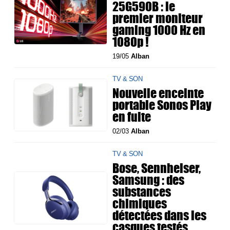
25G590B : le
premier moniteur
gaming 1000 Hz en
1080p !
19/05
Alban
TV & SON
Nouvelle enceinte
portable Sonos Play
en fuite
02/03
Alban
TV & SON
Bose, Sennheiser,
Samsung : des
substances
chimiques
détectées dans les
casques testés