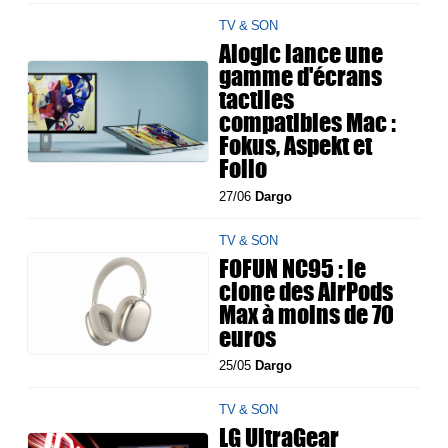
TV & SON
Alogic lance une
gamme d'écrans
tactiles
compatibles Mac :
Fokus, Aspekt et
Folio
27/06
Dargo
TV & SON
FOFUN NC95 : le
clone des AirPods
Max à moins de 70
euros
25/05
Dargo
TV & SON
LG UltraGear