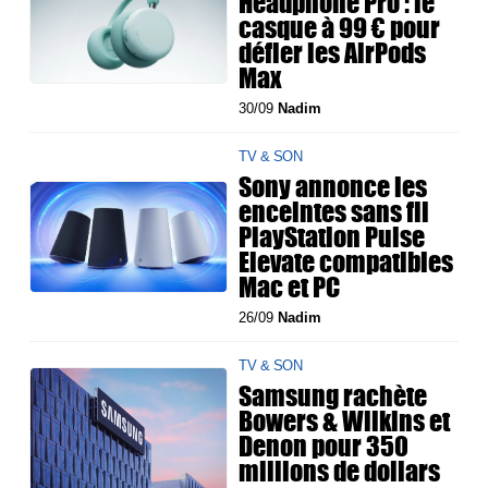
Headphone Pro : le
casque à 99 € pour
défier les AirPods
Max
30/09
Nadim
TV & SON
Sony annonce les
enceintes sans fil
PlayStation Pulse
Elevate compatibles
Mac et PC
26/09
Nadim
TV & SON
Samsung rachète
Bowers & Wilkins et
Denon pour 350
millions de dollars