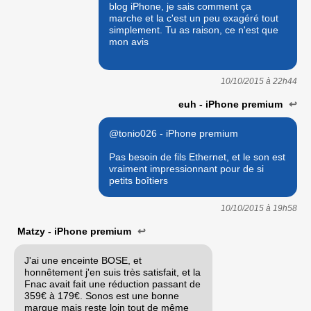
blog iPhone, je sais comment ça
marche et la c'est un peu exagéré tout
simplement. Tu as raison, ce n'est que
mon avis
10/10/2015 à
22h44
euh - iPhone premium
↩
@tonio026 - iPhone premium
Pas besoin de fils Ethernet, et le son est
vraiment impressionnant pour de si
petits boîtiers
10/10/2015 à
19h58
Matzy - iPhone premium
↩
J'ai une enceinte BOSE, et
honnêtement j'en suis très satisfait, et la
Fnac avait fait une réduction passant de
359€ à 179€. Sonos est une bonne
marque mais reste loin tout de même