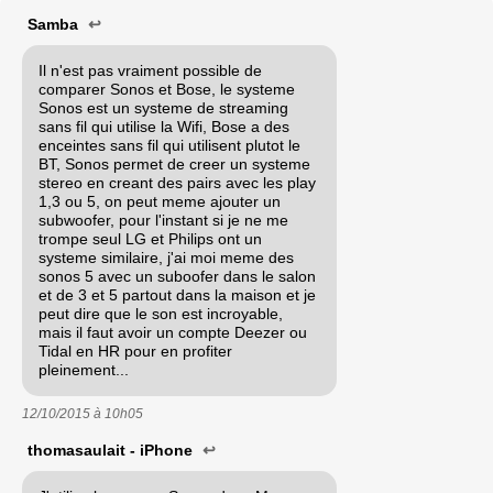
Samba
↩
Il n'est pas vraiment possible de
comparer Sonos et Bose, le systeme
Sonos est un systeme de streaming
sans fil qui utilise la Wifi, Bose a des
enceintes sans fil qui utilisent plutot le
BT, Sonos permet de creer un systeme
stereo en creant des pairs avec les play
1,3 ou 5, on peut meme ajouter un
subwoofer, pour l'instant si je ne me
trompe seul LG et Philips ont un
systeme similaire, j'ai moi meme des
sonos 5 avec un suboofer dans le salon
et de 3 et 5 partout dans la maison et je
peut dire que le son est incroyable,
mais il faut avoir un compte Deezer ou
Tidal en HR pour en profiter
pleinement...
12/10/2015 à
10h05
thomasaulait - iPhone
↩