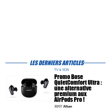
LES DERNIERS ARTICLES
TV & SON
Promo Bose
QuietComfort Ultra :
une alternative
premium aux
AirPods Pro !
30/07
Alban