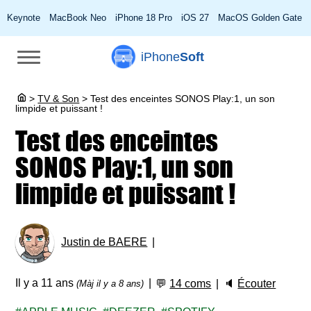
Keynote
MacBook Neo
iPhone 18 Pro
iOS 27
MacOS Golden Gate
iPhone
Soft
>
TV & Son
>
Test des enceintes SONOS Play:1, un son
limpide et puissant !
Test des enceintes
SONOS Play:1, un son
limpide et puissant !
Justin de BAERE
Il y a 11 ans
💬
14 coms
🔈
Écouter
(Màj il y a 8 ans)