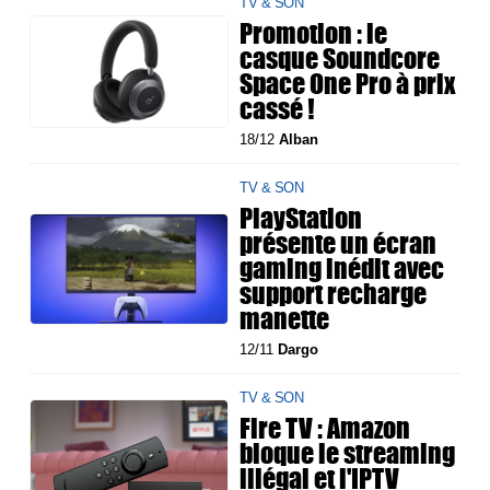
TV & SON
Promotion : le
casque Soundcore
Space One Pro à prix
cassé !
18/12
Alban
TV & SON
PlayStation
présente un écran
gaming inédit avec
support recharge
manette
12/11
Dargo
TV & SON
Fire TV : Amazon
bloque le streaming
illégal et l'IPTV