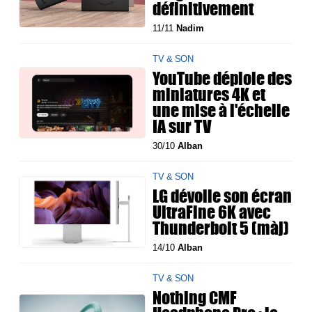
définitivement
11/11
Nadim
TV & SON
YouTube déploie des
miniatures 4K et
une mise à l'échelle
IA sur TV
30/10
Alban
TV & SON
LG dévoile son écran
UltraFine 6K avec
Thunderbolt 5 (màj)
14/10
Alban
TV & SON
Nothing CMF