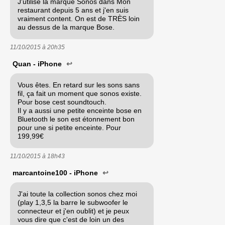
J'utilise la marque Sonos dans Mon
restaurant depuis 5 ans et j'en suis
vraiment content. On est de TRÈS loin
au dessus de la marque Bose.
11/10/2015 à
20h35
Quan - iPhone
↩
Vous êtes. En retard sur les sons sans
fil, ça fait un moment que sonos existe.
Pour bose cest soundtouch.
Il y a aussi une petite enceinte bose en
Bluetooth le son est étonnement bon
pour une si petite enceinte. Pour
199,99€
11/10/2015 à
18h43
marcantoine100 - iPhone
↩
J'ai toute la collection sonos chez moi
(play 1,3,5 la barre le subwoofer le
connecteur et j'en oublit) et je peux
vous dire que c'est de loin un des