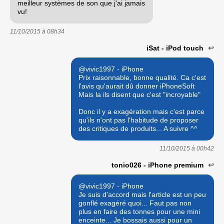
meilleur systèmes de son que j'ai jamais
vu!
11/10/2015 à
08h34
iSat - iPod touch
↩
@vivic1997 - iPhone
Prix raisonnable, bonne qualité. Ca c'est
l'avis qu'aurait dû donner iPhoneSoft
Mais la ils disent que c'est "incroyable"
Donc il y a exagération mais c'est parce
qu'ils n'ont pas l'habitude de proposer
des critiques de produits... A suivre ^^
11/10/2015 à
00h42
tonio026 - iPhone premium
↩
@vivic1997 - iPhone
Je suis d'accord mais l'article est un peu
gonflé exagéré quoi... Faut pas non
plus en faire des tonnes pour une mini
enceinte... Je bossais aussi pour un