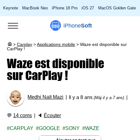
Keynote
MacBook Neo
iPhone 18 Pro
iOS 27
MacOS Golden Gate
iPhone
Soft
>
Carplay
>
Applications mobile
>
Waze est disponible sur
CarPlay !
Waze est disponible
sur CarPlay !
Medhi Naït Mazi
Il y a 8 ans
(Màj il y a 7 ans)
💬
14 coms
🔈
Écouter
CARPLAY
GOOGLE
SONY
WAZE