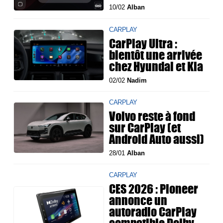
10/02
Alban
CARPLAY
CarPlay Ultra :
bientôt une arrivée
chez Hyundai et Kia
02/02
Nadim
CARPLAY
Volvo reste à fond
sur CarPlay (et
Android Auto aussi)
28/01
Alban
CARPLAY
CES 2026 : Pioneer
annonce un
autoradio CarPlay