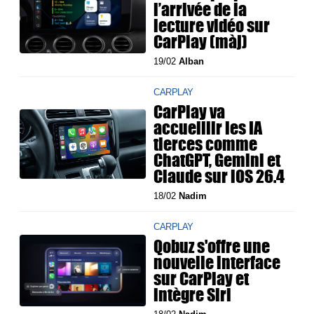
l’arrivée de la
lecture vidéo sur
CarPlay (màj)
19/02
Alban
CARPLAY
CarPlay va
accueillir les IA
tierces comme
ChatGPT, Gemini et
Claude sur iOS 26.4
18/02
Nadim
CARPLAY
Qobuz s'offre une
nouvelle interface
sur CarPlay et
intègre Siri