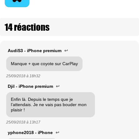
14 réactions
AudiS3 - iPhone premium
↩
Manque + que coyote sur CarPlay
25/09/2018 à
18h32
Djil - iPhone premium
↩
Enfin là. Depuis le temps que je
l’attendais. Je ne vais pas bouder mon
plaisir !
25/09/2018 à
13h17
yphone2018 - iPhone
↩