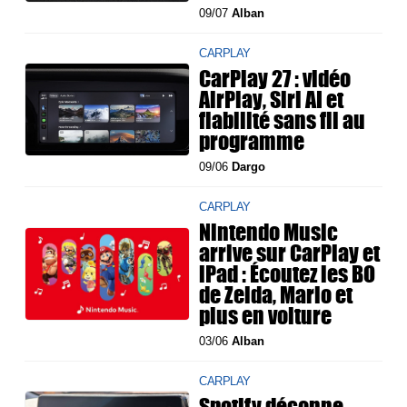
09/07
Alban
CARPLAY
CarPlay 27 : vidéo
AirPlay, Siri AI et
fiabilité sans fil au
programme
09/06
Dargo
CARPLAY
Nintendo Music
arrive sur CarPlay et
iPad : Écoutez les BO
de Zelda, Mario et
plus en voiture
03/06
Alban
CARPLAY
Spotify déconne