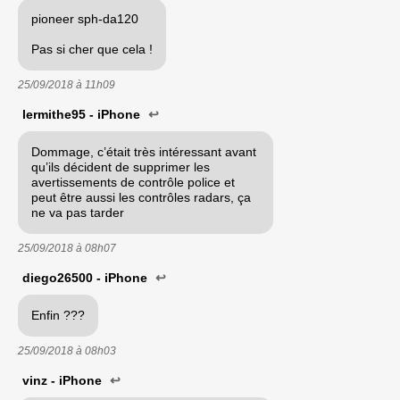
pioneer sph-da120
Pas si cher que cela !
25/09/2018 à
11h09
lermithe95 - iPhone
↩
Dommage, c’était très intéressant avant
qu’ils décident de supprimer les
avertissements de contrôle police et
peut être aussi les contrôles radars, ça
ne va pas tarder
25/09/2018 à
08h07
diego26500 - iPhone
↩
Enfin ???
25/09/2018 à
08h03
vinz - iPhone
↩