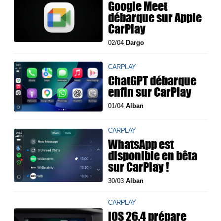
Google Meet
débarque sur Apple
CarPlay
02/04
Dargo
CARPLAY
ChatGPT débarque
enfin sur CarPlay
01/04
Alban
CARPLAY
WhatsApp est
disponible en bêta
sur CarPlay !
30/03
Alban
CARPLAY
iOS 26.4 prépare