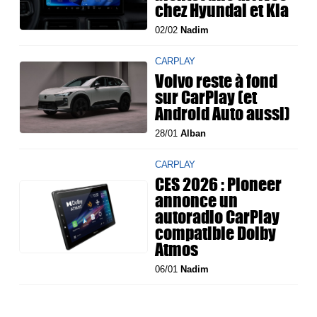
chez Hyundai et Kia
02/02
Nadim
CARPLAY
Volvo reste à fond
sur CarPlay (et
Android Auto aussi)
28/01
Alban
CARPLAY
CES 2026 : Pioneer
annonce un
autoradio CarPlay
compatible Dolby
Atmos
06/01
Nadim