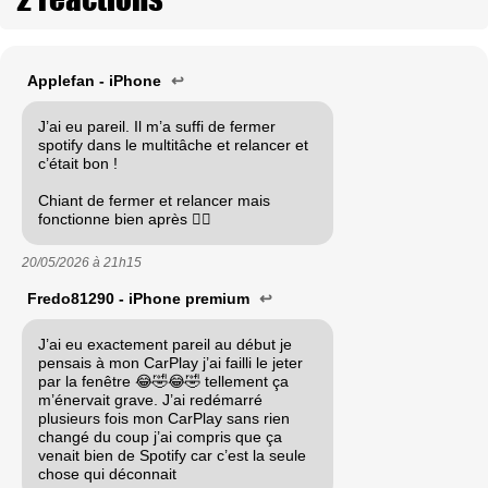
Applefan - iPhone
↩
J’ai eu pareil. Il m’a suffi de fermer
spotify dans le multitâche et relancer et
c’était bon !
Chiant de fermer et relancer mais
fonctionne bien après 👍🏼
20/05/2026 à
21h15
Fredo81290 - iPhone premium
↩
J’ai eu exactement pareil au début je
pensais à mon CarPlay j’ai failli le jeter
par la fenêtre 😂🤣😂🤣 tellement ça
m’énervait grave. J’ai redémarré
plusieurs fois mon CarPlay sans rien
changé du coup j’ai compris que ça
venait bien de Spotify car c’est la seule
chose qui déconnait