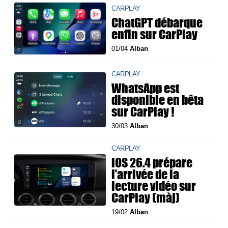
CARPLAY
ChatGPT débarque
enfin sur CarPlay
01/04
Alban
CARPLAY
WhatsApp est
disponible en bêta
sur CarPlay !
30/03
Alban
CARPLAY
iOS 26.4 prépare
l’arrivée de la
lecture vidéo sur
CarPlay (màj)
19/02
Alban