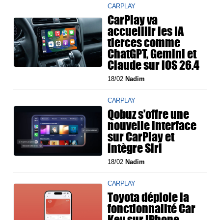
CARPLAY
CarPlay va
accueillir les IA
tierces comme
ChatGPT, Gemini et
Claude sur iOS 26.4
18/02
Nadim
CARPLAY
Qobuz s'offre une
nouvelle interface
sur CarPlay et
intègre Siri
18/02
Nadim
CARPLAY
Toyota déploie la
fonctionnalité Car
Key sur iPhone