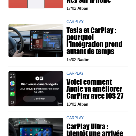
17/02
Alban
CARPLAY
Tesla et CarPlay :
pourquoi
l'intégration prend
autant de temps
15/02
Nadim
CARPLAY
Voici comment
Apple va améliorer
CarPlay avec iOS 27
10/02
Alban
CARPLAY
CarPlay Ultra :
bientôt une arrivée