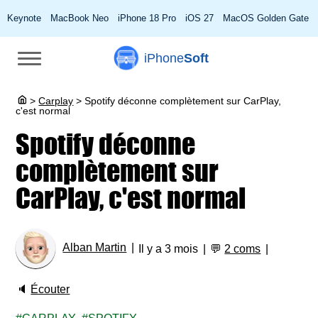
Keynote
MacBook Neo
iPhone 18 Pro
iOS 27
MacOS Golden Gate
iPhone
Soft
>
Carplay
>
Spotify déconne complètement sur CarPlay,
c'est normal
Spotify déconne
complètement sur
CarPlay, c'est normal
Alban Martin
Il y a 3 mois
💬
2 coms
🔈
Écouter