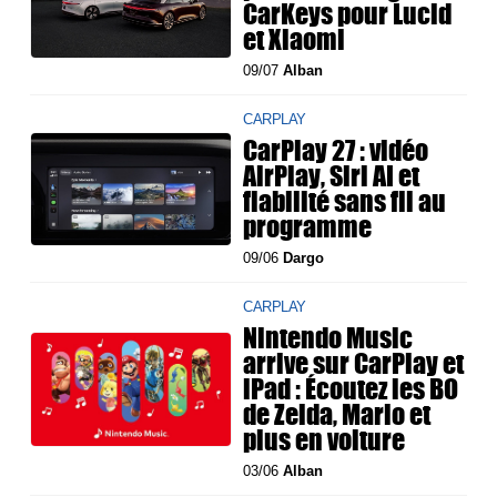
CarKeys pour Lucid
et Xiaomi
09/07
Alban
CARPLAY
CarPlay 27 : vidéo
AirPlay, Siri AI et
fiabilité sans fil au
programme
09/06
Dargo
CARPLAY
Nintendo Music
arrive sur CarPlay et
iPad : Écoutez les BO
de Zelda, Mario et
plus en voiture
03/06
Alban