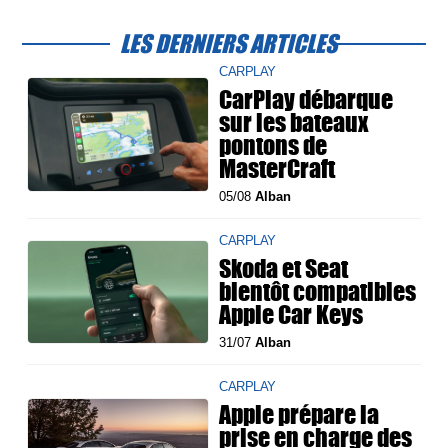
LES DERNIERS ARTICLES
CARPLAY
CarPlay débarque
sur les bateaux
pontons de
MasterCraft
05/08
Alban
CARPLAY
Skoda et Seat
bientôt compatibles
Apple Car Keys
31/07
Alban
CARPLAY
Apple prépare la
prise en charge des