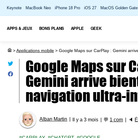
Keynote
MacBook Neo
iPhone 18 Pro
iOS 27
MacOS Golden Gate
APPS & JEUX
BONS PLANS
APPLE
GEEK
>
Applications mobile
>
Google Maps sur CarPlay : Gemini arrive b
Google Maps sur Ca
Gemini arrive bien
navigation ultra-in
Alban Martin
Il y a 3 mois
💬
1 com
🔈
É
CARPLAY
CHATGPT
GOOGLE