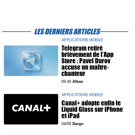
LES DERNIERS ARTICLES
APPLICATIONS MOBILE
Telegram retiré
brièvement de l’App
Store : Pavel Durov
accuse un maître-
chanteur
09:40
Alban
APPLICATIONS MOBILE
Canal+ adopte enfin le
Liquid Glass sur iPhone
et iPad
04/08
Dargo