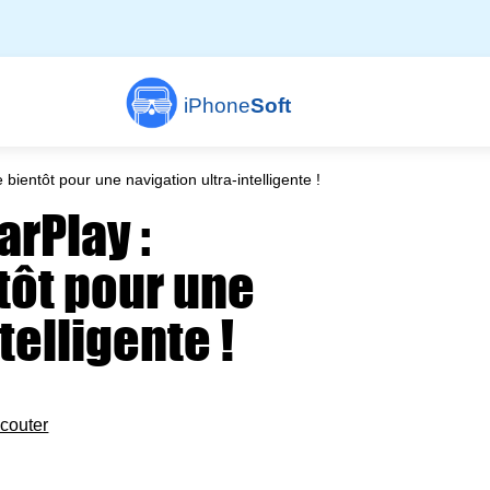
iPhone
Soft
ientôt pour une navigation ultra-intelligente !
rPlay :
tôt pour une
telligente !
couter