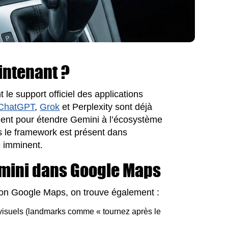
intenant ?
 le support officiel des applications
ChatGPT
,
Grok
et Perplexity sont déjà
ment pour étendre Gemini à l’écosystème
is le framework est présent dans
c imminent.
emini dans Google Maps
ation Google Maps, on trouve également :
visuels (landmarks comme « tournez après le