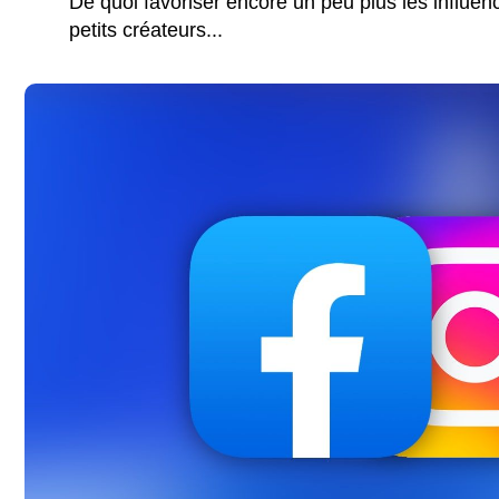
De quoi favoriser encore un peu plus les influen
petits créateurs...