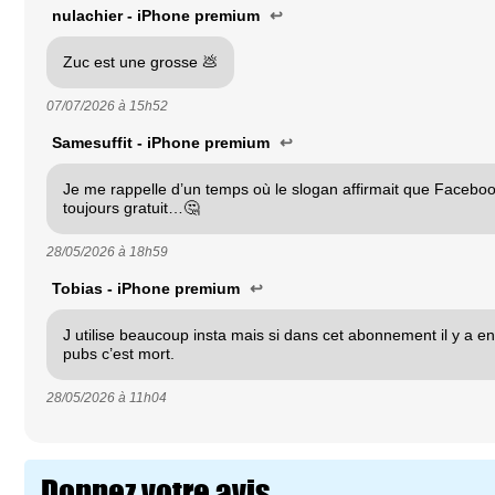
nulachier - iPhone premium
↩
Zuc est une grosse 💩
07/07/2026 à
15h52
Samesuffit - iPhone premium
↩
Je me rappelle d’un temps où le slogan affirmait que Faceboo
toujours gratuit…🤔
28/05/2026 à
18h59
Tobias - iPhone premium
↩
J utilise beaucoup insta mais si dans cet abonnement il y a en
pubs c’est mort.
28/05/2026 à
11h04
Donnez votre avis