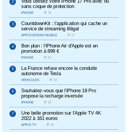
Vous utilisez votre iPhone 17 Pro avec ou
sans coque de protection
IPHONE
💬 34
CountdownKit : l’application qui cache un
service de streaming illégal
APPLICATIONS MOBILE
💬 27
Bon plan : l'iPhone Air d'Apple est en
promotion à 899 €
IPHONE
💬 24
La France refuse encore la conduite
autonome de Tesla
VÉHICULES
💬 19
Souhaitez-vous que l'iPhone 18 Pro
propose la recharge inversée
IPHONE
💬 16
Une belle promotion sur l'Apple TV 4K
2022 à 161 euros
APPLE TV
💬 15