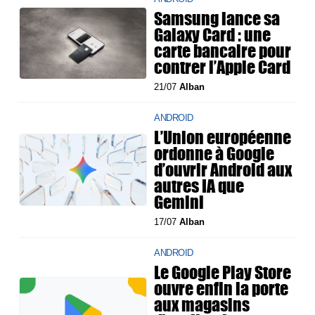
Samsung lance sa
Galaxy Card : une
carte bancaire pour
contrer l’Apple Card
21/07
Alban
ANDROID
L’Union européenne
ordonne à Google
d’ouvrir Android aux
autres IA que
Gemini
17/07
Alban
ANDROID
Le Google Play Store
ouvre enfin la porte
aux magasins