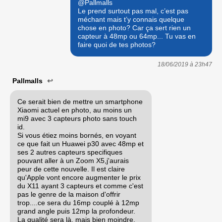
@Pallmalls
Le prend surtout pas mal, c’est pas
méchant mais t’y connais quelque
chose en photo? Car ça sert rien un
capteur à 48mp ou 64mp... Tu vas en
faire quoi de tes photos?
18/06/2019 à
23h47
Pallmalls
↩
Ce serait bien de mettre un smartphone
Xiaomi actuel en photo, au moins un
mi9 avec 3 capteurs photo sans touch
id.
Si vous étiez moins bornés, en voyant
ce que fait un Huawei p30 avec 48mp et
ses 2 autres capteurs specifiques
pouvant aller à un Zoom X5,j'aurais
peur de cette nouvelle. Il est claire
qu'Apple vont encore augmenter le prix
du X11 ayant 3 capteurs et comme c'est
pas le genre de la maison d'offrir
trop....ce sera du 16mp couplé à 12mp
grand angle puis 12mp la profondeur.
La qualité sera là, mais bien moindre.