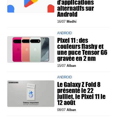
d’applications
alternatifs sur
Android
16/07
Medhi
ANDROID
Pixel 11 : des
couleurs flashy et
une puce Tensor G6
gravée en 2 nm
15/07
Alban
ANDROID
Le Galaxy Z Fold 8
présenté le 22
juillet, le Pixel 11 le
12 août
08/07
Alban