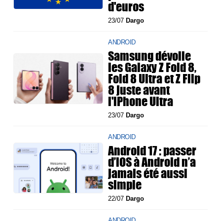
d'euros
23/07
Dargo
ANDROID
Samsung dévoile
les Galaxy Z Fold 8,
Fold 8 Ultra et Z Flip
8 juste avant
l'iPhone Ultra
23/07
Dargo
ANDROID
Android 17 : passer
d’iOS à Android n’a
jamais été aussi
simple
22/07
Dargo
ANDROID