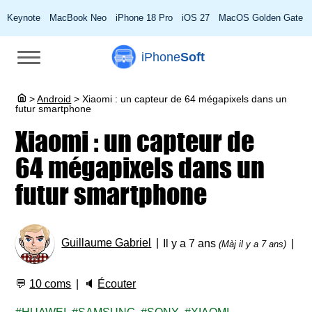
Keynote
MacBook Neo
iPhone 18 Pro
iOS 27
MacOS Golden Gate
iPhone
Soft
>
Android
>
Xiaomi : un capteur de 64 mégapixels dans un
futur smartphone
Xiaomi : un capteur de
64 mégapixels dans un
futur smartphone
Guillaume Gabriel
Il y a 7 ans
(Màj il y a 7 ans)
💬
10 coms
🔈
Écouter