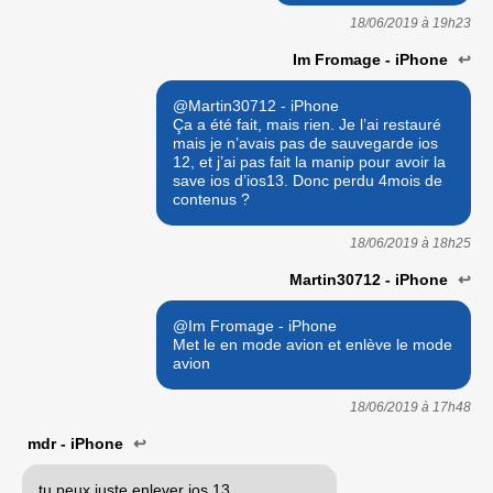
18/06/2019 à
19h23
Im Fromage - iPhone
↩
@Martin30712 - iPhone
Ça a été fait, mais rien. Je l’ai restauré
mais je n’avais pas de sauvegarde ios
12, et j’ai pas fait la manip pour avoir la
save ios d’ios13. Donc perdu 4mois de
contenus ?
18/06/2019 à
18h25
Martin30712 - iPhone
↩
@Im Fromage - iPhone
Met le en mode avion et enlève le mode
avion
18/06/2019 à
17h48
mdr - iPhone
↩
tu peux juste enlever ios 13