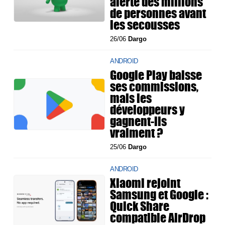
alerté des millions
de personnes avant
les secousses
26/06
Dargo
ANDROID
Google Play baisse
ses commissions,
mais les
développeurs y
gagnent-ils
vraiment ?
25/06
Dargo
ANDROID
Xiaomi rejoint
Samsung et Google :
Quick Share
compatible AirDrop