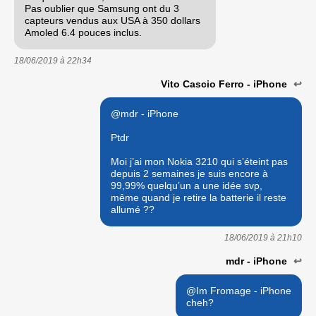
Pas oublier que Samsung ont du 3
capteurs vendus aux USA à 350 dollars
Amoled 6.4 pouces inclus.
18/06/2019 à
22h34
Vito Cascio Ferro - iPhone
↩
@mdr - iPhone
Ptdr
Moi j’ai mon Nokia 3210 qui s’éteint pas
depuis 2 semaines je suis encore à
99,99% quelqu’un a une idée svp,
même quand je retire la batterie il reste
allumé ??
18/06/2019 à
21h10
mdr - iPhone
↩
@Im Fromage - iPhone
cheh?