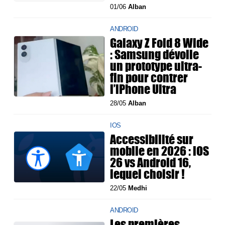
01/06
Alban
ANDROID
Galaxy Z Fold 8 Wide
: Samsung dévoile
un prototype ultra-
fin pour contrer
l’iPhone Ultra
28/05
Alban
IOS
Accessibilité sur
mobile en 2026 : iOS
26 vs Android 16,
lequel choisir !
22/05
Medhi
ANDROID
Les premières