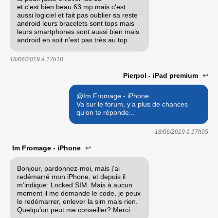
et c'est bien beau 63 mp mais c'est
aussi logiciel et fait pas oublier sa reste
android leurs bracelets sont tops mais
leurs smartphones sont aussi bien mais
android en soit n'est pas très au top
18/06/2019 à
17h10
Pierpol - iPad premium
↩
@Im Fromage - iPhone
Va sur le forum, y’a plus de chances
qu’on te réponde...
18/06/2019 à
17h05
Im Fromage - iPhone
↩
Bonjour, pardonnez-moi, mais j’ai
redémarré mon iPhone, et depuis il
m’indique: Locked SIM. Mais à aucun
moment il me demande le code, je peux
le redémarrer, enlever la sim mais rien.
Quelqu’un peut me conseiller? Merci