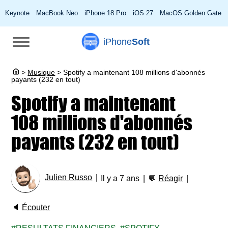
Keynote
MacBook Neo
iPhone 18 Pro
iOS 27
MacOS Golden Gate
iPhone
Soft
>
Musique
>
Spotify a maintenant 108 millions d'abonnés
payants (232 en tout)
Spotify a maintenant
108 millions d'abonnés
payants (232 en tout)
Julien Russo
Il y a 7 ans
💬
Réagir
🔈
Écouter