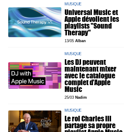
MUSIQUE
Universal Music et
Apple dévoilent les
playlists "Sound
Therapy"
13/05
Alban
MUSIQUE
Les DJ peuvent
maintenant mixer
avec le catalogue
complet d'Apple
Music
25/03
Nadim
MUSIQUE
Le roi Charles III
partage sa propre
playlist Apple Music