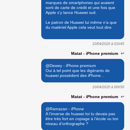
marques de smartphones qui avaient
sorti de carte de crédit et une fois que
Apple s’y lance Huawei suit.
Le patron de Huawei lui même n’a que
du matériel Apple cela veut tout dire.
10/04/2020 à
01h45
Matat - iPhone premium
↩
@Dewey - iPhone premium
Oui à tel point que les digérants de
huawei possèdent des iPhone...
10/04/2020 à
00h50
Matat - iPhone premium
↩
@Ramazan - iPhone
A l’inverse de huawei toi tu devais pas
être très fort en copiage à l’école vu ton
niveau d’orthographe ?