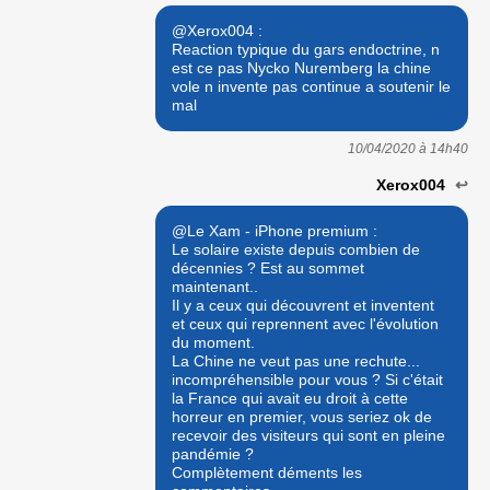
@Xerox004 :
Reaction typique du gars endoctrine, n
est ce pas Nycko Nuremberg la chine
vole n invente pas continue a soutenir le
mal
10/04/2020 à
14h40
Xerox004
↩
@Le Xam - iPhone premium :
Le solaire existe depuis combien de
décennies ? Est au sommet
maintenant..
Il y a ceux qui découvrent et inventent
et ceux qui reprennent avec l'évolution
du moment.
La Chine ne veut pas une rechute...
incompréhensible pour vous ? Si c'était
la France qui avait eu droit à cette
horreur en premier, vous seriez ok de
recevoir des visiteurs qui sont en pleine
pandémie ?
Complètement déments les