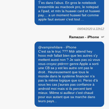
T’es dans l’abus. En gros le notebook
ressemble au macbook pro, le notepad
a l’ipad, et mtn la huawei card et huawei
pay.... a un moment huawei fait comme
apple faut avouer c’est tout ...
09/04/2020 à
22h12
Ramazan - iPhone
↩
@vampirehilare - iPhone
C'est sa le truc ??? Mdr attend hey
hooo mdr fallait bien que les autres s'y
mettent aussi non ? Je sais pas où vous
vous croyez ptdrrrrr genre Apple a sorti
une CB sa y est les autre ont pas le
droit.. Heureusement que tous le
monde dans le système financier n'a
pas la même logique que ici. Perso d'à
sous les cas j'aurais pas confiance à
android moi mais si ils percent tant
mieux. Même si auilleur c'est chaud
pour eux autant que sa marche dans
leurs pays...