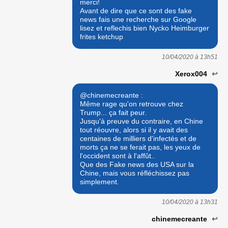
merci!
Avant de dire que ce sont des fake
news fais une recherche sur Google
lisez et reflechis bien Nycko Heimburger
frites ketchup
10/04/2020 à
13h51
Xerox004
↩
@chinemecreante :
Même rage qu'on retrouve chez
Trump... ça fait peur.
Jusqu'à preuve du contraire, en Chine
tout réouvre, alors si il y avait des
centaines de milliers d'infectés et de
morts ça ne se ferait pas, les yeux de
l'occident sont à l'affût..
Que des Fake news des USA sur la
Chine, mais vous réfléchissez pas
simplement.
10/04/2020 à
13h31
chinemecreante
↩