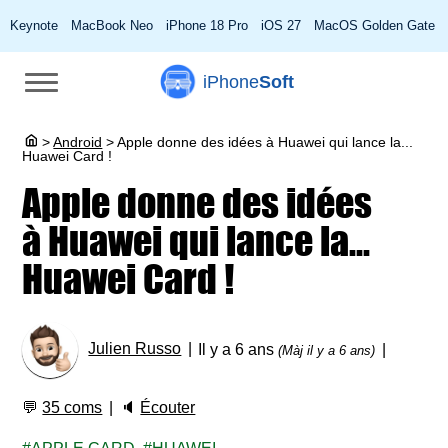
Keynote
MacBook Neo
iPhone 18 Pro
iOS 27
MacOS Golden Gate
iPhone
Soft
>
Android
>
Apple donne des idées à Huawei qui lance la...
Huawei Card !
Apple donne des idées
à Huawei qui lance la...
Huawei Card !
Julien Russo
Il y a 6 ans
(Màj il y a 6 ans)
💬
35 coms
🔈
Écouter