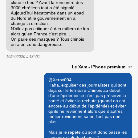
cloué le bec ? Avant la rencontre des
3000 chrétiens tout a été signalé.
Aujourd'hui hécatombe dans un epad
du Nord et le gouvernement en a
changé la direction....
N'allez pas critiquer à des milliers de km
alors qu'en France c'est pire...
On parle des masques ? Tous chinois
en a en zone dangereuse...
10/04/2020 à
18h01
Le Xam - iPhone premium
↩
@Xerox004
Haha, expulser des journalistes qui sont
déjà sur le territoire Chinois au début
d’une épidémie ce n’est pas préservé la
santé et éviter la rechute (quand on est
encore au début de l’épidémie) et éviter
qu’ils ne reviennent alors que d’autres
métier reviennent sa ne l’est pas non
plus.
Mais je le répète où sont donc passé les
lanceurs d’alerte chinois ?