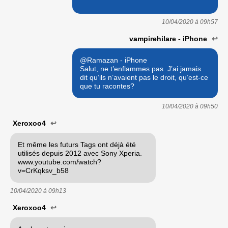
10/04/2020 à
09h57
vampirehilare - iPhone
↩
@Ramazan - iPhone
Salut, ne t’enflammes pas. J’ai jamais
dit qu’ils n’avaient pas le droit, qu’est-ce
que tu racontes?
10/04/2020 à
09h50
Xeroxoo4
↩
Et même les futurs Tags ont déjà été
utilisés depuis 2012 avec Sony Xperia.
www.youtube.com/watch?
v=CrKqksv_b58
10/04/2020 à
09h13
Xeroxoo4
↩