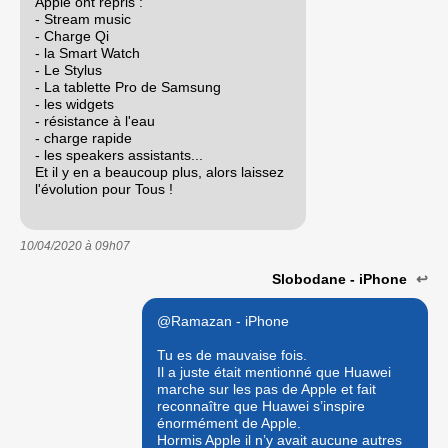
Apple ont repris :
- Stream music
- Charge Qi
- la Smart Watch
- Le Stylus
- La tablette Pro de Samsung
- les widgets
- résistance à l'eau
- charge rapide
- les speakers assistants...
Et il y en a beaucoup plus, alors laissez
l'évolution pour Tous !
10/04/2020 à
09h07
Slobodane - iPhone
↩
@Ramazan - iPhone
Tu es de mauvaise fois.
Il a juste était mentionné que Huawei
marche sur les pas de Apple et fait
reconnaître que Huawei s’inspire
énormément de Apple.
Hormis Apple il n’y avait aucune autres