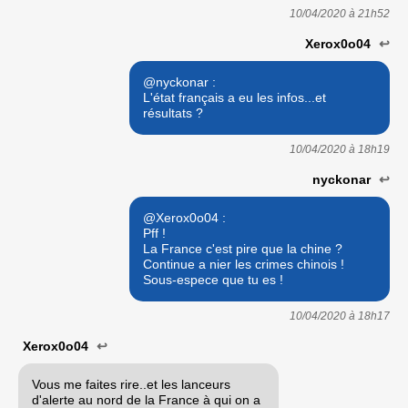
10/04/2020 à
21h52
Xerox0o04
↩
@nyckonar :
L'état français a eu les infos...et
résultats ?
10/04/2020 à
18h19
nyckonar
↩
@Xerox0o04 :
Pff !
La France c'est pire que la chine ?
Continue a nier les crimes chinois !
Sous-espece que tu es !
10/04/2020 à
18h17
Xerox0o04
↩
Vous me faites rire..et les lanceurs
d'alerte au nord de la France à qui on a