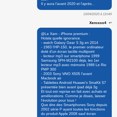
Il y aura l'avant 2020 et l'après...
10/04/2020 à
11h49
Xeroxoo4
↩
@Le Xam - iPhone premium :
Holala quelle ignorance.
- watch Galaxy Gear S 3g en 2014
- 1983 l'HP-150, le premier ordinateur
doté d'un écran tactile multipoint
- lecteur mp3 sur smartphone 1999
Samsung SPH-M2100 déjà, les 1er
lecteur mp3 avec mémoire 1988 Le Rio
PMP 300
- 2003 Sony VAIO X505 l'avant
Macbook air
- Tablettes Android Huawei’s SmaKit S7
présentée bien avant ipad déjà 3g
Et tout est reprise en fait avec achats et
améliorations. Comme je disais, laisser
l'évolution pour tous !
Que dire des Smartphones Sony depuis
2002 série P ayant toutes les fonctions
du produit Apple 2008 sauf écran