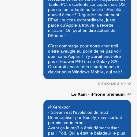
Tablet PC, excellents concepts mais OS
pas du tout adapté au tactile ! Résultat,
nouvel échec ! Regardez maintenant
l'iPad : succès extraordinaire, juste
parce qu'Apple a trouvé la recette
miracle ! On peut en dire autant de
l'iPhone !
C'est dommage pour notre cher troll
d'être aveugle au point de ne pas voir
que, sans Apple, il n'y aurait peut-être
pas d'Huawei P40 ou de Galaxy S20...
On aurait encore des smartphones à
clavier sous Windows Mobile, qui sait !
10/04/2020 à
10h32
Le Xam - iPhone premium
↩
@Xeroxoo4
- Stream est l’évolution du mp3.
Démocratiser par Spotify, mais surtout
permis par internet.
Avant ça le mp3 a était démocratiser
par l’iPod. Qui a était le baladeur le plus