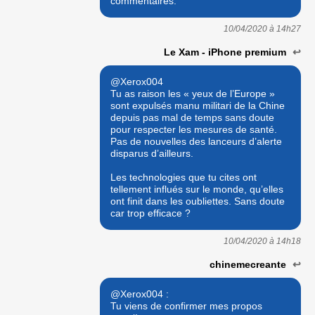
commentaires.
10/04/2020 à
14h27
Le Xam - iPhone premium
↩
@Xerox004
Tu as raison les « yeux de l’Europe »
sont expulsés manu militari de la Chine
depuis pas mal de temps sans doute
pour respecter les mesures de santé.
Pas de nouvelles des lanceurs d’alerte
disparus d’ailleurs.
Les technologies que tu cites ont
tellement influés sur le monde, qu’elles
ont finit dans les oubliettes. Sans doute
car trop efficace ?
10/04/2020 à
14h18
chinemecreante
↩
@Xerox004 :
Tu viens de confirmer mes propos