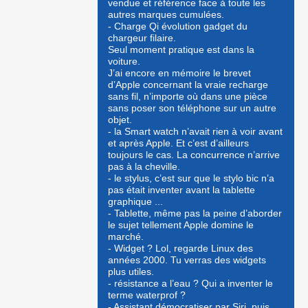
vendue et référence face à toute les
autres marques cumulées.
- Charge Qi évolution gadget du
chargeur filaire.
Seul moment pratique est dans la
voiture.
J’ai encore en mémoire le brevet
d’Apple concernant la vraie recharge
sans fil, n’importe où dans une pièce
sans poser son téléphone sur un autre
objet.
- la Smart watch n’avait rien à voir avant
et après Apple. Et c’est d’ailleurs
toujours le cas. La concurrence n’arrive
pas à la cheville.
- le stylus, c’est sur que le stylo bic n’a
pas était inventer avant la tablette
graphique ...
- Tablette, même pas la peine d’aborder
le sujet tellement Apple domine le
marché.
- Widget ? Lol, regarde Linux des
années 2000. Tu verras des widgets
plus utiles.
- résistance a l’eau ? Qui a inventer le
terme waterprof ?
- Assistant démocratiser par Siri, puis