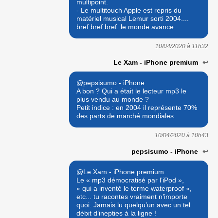
multipoint.
- Le multitouch Apple est repris du
matériel musical Lemur sorti 2004....
bref bref bref. le monde avance
10/04/2020 à
11h32
Le Xam - iPhone premium
↩
@pepsisumo - iPhone
A bon ? Qui a était le lecteur mp3 le
plus vendu au monde ?
Petit indice : en 2004 il représente 70%
des parts de marché mondiales.
10/04/2020 à
10h43
pepsisumo - iPhone
↩
@Le Xam - iPhone premium
Le « mp3 démocratisé par l’iPod »,
« qui a inventé le terme waterproof »,
etc... tu racontes vraiment n’importe
quoi. Jamais lu quelqu’un avec un tel
débit d’inepties à la ligne !