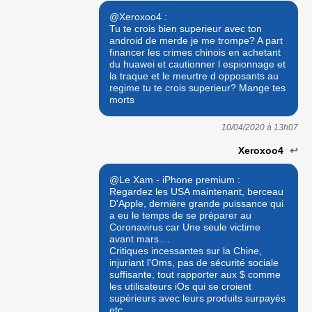
@Xeroxoo4 :
Tu te crois bien superieur avec ton
android de merde je me trompe? A part
financer les crimes chinois en achetant
du huawei et cautionner l espionnage et
la traque et le meurtre d opposants au
regime tu te crois superieur? Mange tes
morts
10/04/2020 à
13h07
Xeroxoo4
↩
@Le Xam - iPhone premium :
Regardez les USA maintenant, berceau
D'Apple, dernière grande puissance qui
a eu le temps de se préparer au
Coronavirus car Une seule victime
avant mars....
Critiques incessantes sur la Chine,
injuriant l'Oms, pas de sécurité sociale
suffisante, tout rapporter aux $ comme
les utilisateurs iOs qui se croient
supérieurs avec leurs produits surpayés
etc..