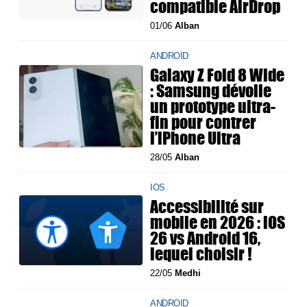
compatible AirDrop
01/06
Alban
ANDROID
Galaxy Z Fold 8 Wide
: Samsung dévoile
un prototype ultra-
fin pour contrer
l’iPhone Ultra
28/05
Alban
IOS
Accessibilité sur
mobile en 2026 : iOS
26 vs Android 16,
lequel choisir !
22/05
Medhi
ANDROID