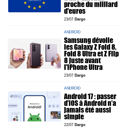
proche du milliard
d'euros
23/07
Dargo
ANDROID
Samsung dévoile
les Galaxy Z Fold 8,
Fold 8 Ultra et Z Flip
8 juste avant
l'iPhone Ultra
23/07
Dargo
ANDROID
Android 17 : passer
d’iOS à Android n’a
jamais été aussi
simple
22/07
Dargo