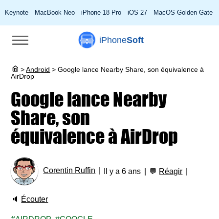
Keynote
MacBook Neo
iPhone 18 Pro
iOS 27
MacOS Golden Gate
iPhone
Soft
>
Android
>
Google lance Nearby Share, son équivalence à
AirDrop
Google lance Nearby
Share, son
équivalence à AirDrop
Corentin Ruffin
Il y a 6 ans
💬
Réagir
🔈
Écouter