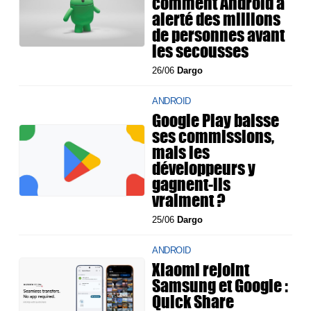
comment Android a
alerté des millions
de personnes avant
les secousses
26/06
Dargo
ANDROID
Google Play baisse
ses commissions,
mais les
développeurs y
gagnent-ils
vraiment ?
25/06
Dargo
ANDROID
Xiaomi rejoint
Samsung et Google :
Quick Share