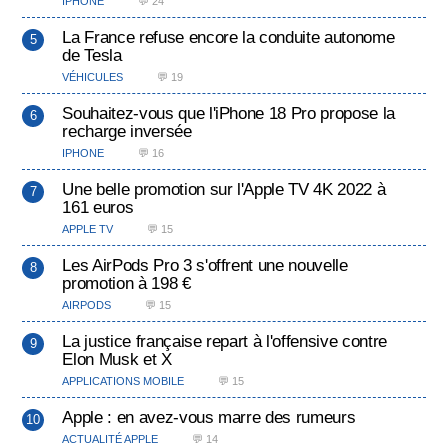
IPHONE
💬 24
La France refuse encore la conduite autonome
de Tesla
VÉHICULES
💬 19
Souhaitez-vous que l'iPhone 18 Pro propose la
recharge inversée
IPHONE
💬 16
Une belle promotion sur l'Apple TV 4K 2022 à
161 euros
APPLE TV
💬 15
Les AirPods Pro 3 s'offrent une nouvelle
promotion à 198 €
AIRPODS
💬 15
La justice française repart à l'offensive contre
Elon Musk et X
APPLICATIONS MOBILE
💬 15
Apple : en avez-vous marre des rumeurs
ACTUALITÉ APPLE
💬 14