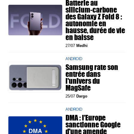
Batterie au
silicium-carbone
des Galaxy Z Fold 8 :
autonomie en
hausse, durée de vie
en baisse
27/07
Medhi
ANDROID
Samsung rate son
entrée dans
l'univers du
MagSafe
25/07
Dargo
ANDROID
DMA : l'Europe
sanctionne Google
d'une amende