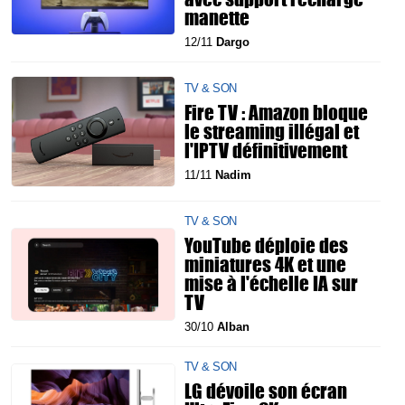
manette
12/11
Dargo
TV & SON
Fire TV : Amazon bloque
le streaming illégal et
l'IPTV définitivement
11/11
Nadim
TV & SON
YouTube déploie des
miniatures 4K et une
mise à l'échelle IA sur
TV
30/10
Alban
TV & SON
LG dévoile son écran