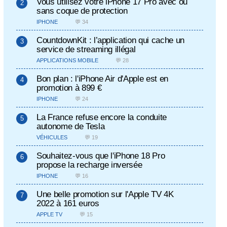
Vous utilisez votre iPhone 17 Pro avec ou
sans coque de protection
IPHONE
💬 34
CountdownKit : l’application qui cache un
service de streaming illégal
APPLICATIONS MOBILE
💬 28
Bon plan : l'iPhone Air d'Apple est en
promotion à 899 €
IPHONE
💬 24
La France refuse encore la conduite
autonome de Tesla
VÉHICULES
💬 19
Souhaitez-vous que l'iPhone 18 Pro
propose la recharge inversée
IPHONE
💬 16
Une belle promotion sur l'Apple TV 4K
2022 à 161 euros
APPLE TV
💬 15