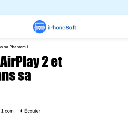
iPhone
Soft
ans sa Phantom I
AirPlay 2 et
ans sa

1 com
🔈
Écouter