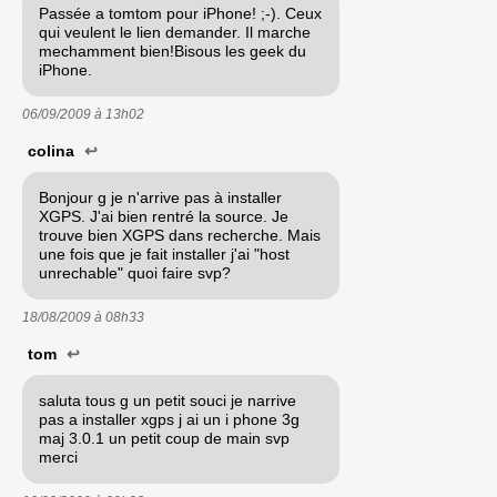
Passée a tomtom pour iPhone! ;-). Ceux
qui veulent le lien demander. Il marche
mechamment bien!Bisous les geek du
iPhone.
06/09/2009 à
13h02
colina
↩
Bonjour g je n'arrive pas à installer
XGPS. J'ai bien rentré la source. Je
trouve bien XGPS dans recherche. Mais
une fois que je fait installer j'ai "host
unrechable" quoi faire svp?
18/08/2009 à
08h33
tom
↩
saluta tous g un petit souci je narrive
pas a installer xgps j ai un i phone 3g
maj 3.0.1 un petit coup de main svp
merci