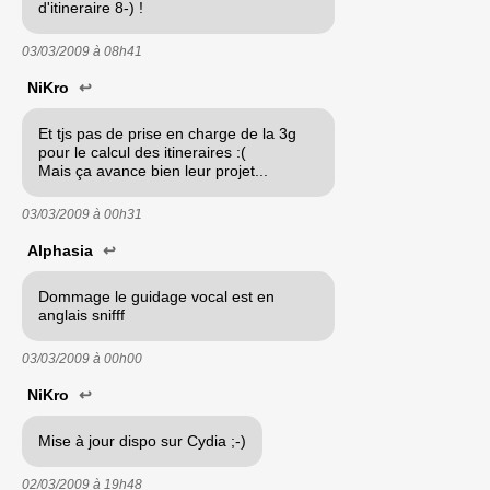
d'itineraire 8-) !
03/03/2009 à
08h41
NiKro
↩
Et tjs pas de prise en charge de la 3g
pour le calcul des itineraires :(
Mais ça avance bien leur projet...
03/03/2009 à
00h31
Alphasia
↩
Dommage le guidage vocal est en
anglais snifff
03/03/2009 à
00h00
NiKro
↩
Mise à jour dispo sur Cydia ;-)
02/03/2009 à
19h48