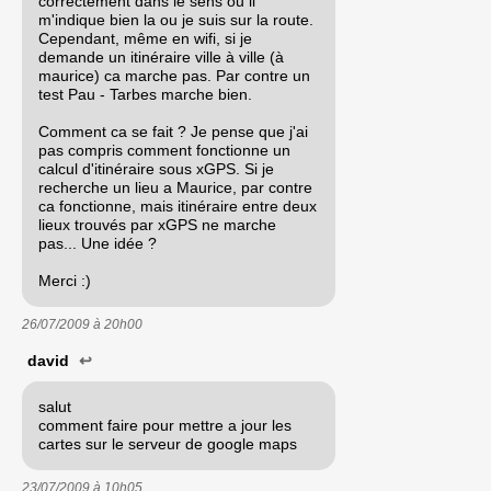
correctement dans le sens ou il
m'indique bien la ou je suis sur la route.
Cependant, même en wifi, si je
demande un itinéraire ville à ville (à
maurice) ca marche pas. Par contre un
test Pau - Tarbes marche bien.
Comment ca se fait ? Je pense que j'ai
pas compris comment fonctionne un
calcul d'itinéraire sous xGPS. Si je
recherche un lieu a Maurice, par contre
ca fonctionne, mais itinéraire entre deux
lieux trouvés par xGPS ne marche
pas... Une idée ?
Merci :)
26/07/2009 à
20h00
david
↩
salut
comment faire pour mettre a jour les
cartes sur le serveur de google maps
23/07/2009 à
10h05