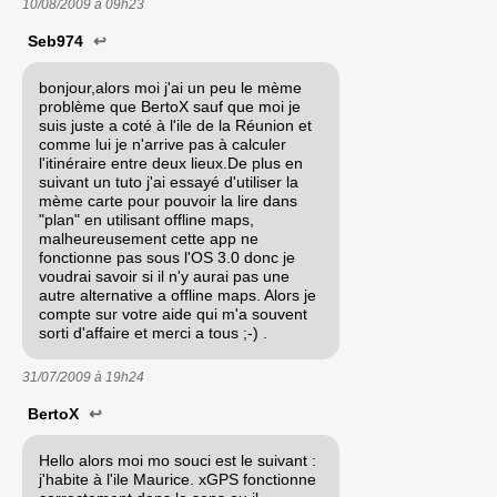
10/08/2009 à
09h23
Seb974
↩
bonjour,alors moi j'ai un peu le mème
problème que BertoX sauf que moi je
suis juste a coté à l'ile de la Réunion et
comme lui je n'arrive pas à calculer
l'itinéraire entre deux lieux.De plus en
suivant un tuto j'ai essayé d'utiliser la
mème carte pour pouvoir la lire dans
"plan" en utilisant offline maps,
malheureusement cette app ne
fonctionne pas sous l'OS 3.0 donc je
voudrai savoir si il n'y aurai pas une
autre alternative a offline maps. Alors je
compte sur votre aide qui m'a souvent
sorti d'affaire et merci a tous ;-) .
31/07/2009 à
19h24
BertoX
↩
Hello alors moi mo souci est le suivant :
j'habite à l'ile Maurice. xGPS fonctionne