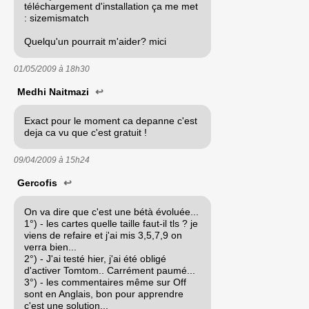
téléchargement d'installation ça me met
: sizemismatch
Quelqu'un pourrait m'aider? mici
01/05/2009 à
18h30
Medhi Naitmazi
↩
Exact pour le moment ca depanne c'est
deja ca vu que c'est gratuit !
09/04/2009 à
15h24
Gercofis
↩
On va dire que c'est une bétà évoluée...
1°) - les cartes quelle taille faut-il tls ? je
viens de refaire et j'ai mis 3,5,7,9 on
verra bien...
2°) - J'ai testé hier, j'ai été obligé
d'activer Tomtom.. Carrément paumé...
3°) - les commentaires même sur Off
sont en Anglais, bon pour apprendre
c'est une solution...