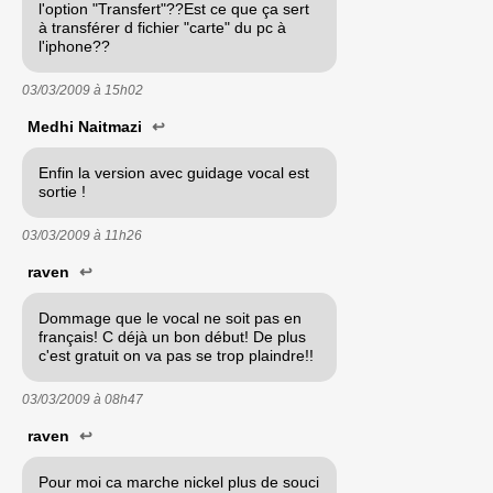
l'option "Transfert"??Est ce que ça sert
à transférer d fichier "carte" du pc à
l'iphone??
03/03/2009 à
15h02
Medhi Naitmazi
↩
Enfin la version avec guidage vocal est
sortie !
03/03/2009 à
11h26
raven
↩
Dommage que le vocal ne soit pas en
français! C déjà un bon début! De plus
c'est gratuit on va pas se trop plaindre!!
03/03/2009 à
08h47
raven
↩
Pour moi ca marche nickel plus de souci