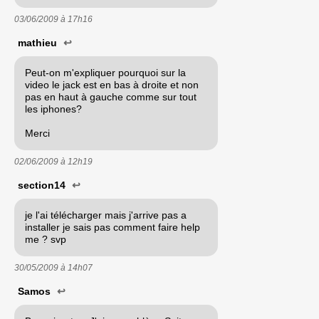
03/06/2009 à
17h16
mathieu
↩
Peut-on m'expliquer pourquoi sur la
video le jack est en bas à droite et non
pas en haut à gauche comme sur tout
les iphones?
Merci
02/06/2009 à
12h19
section14
↩
je l'ai télécharger mais j'arrive pas a
installer je sais pas comment faire help
me ? svp
30/05/2009 à
14h07
Samos
↩