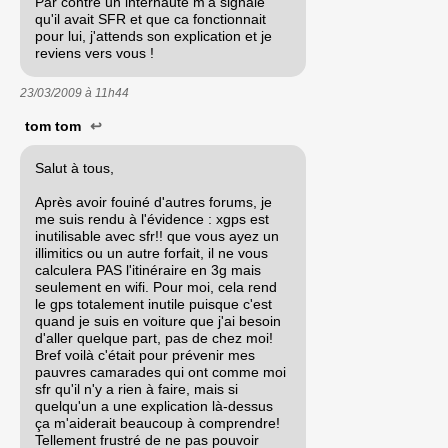
Par contre un internaute m'a signalé
qu'il avait SFR et que ca fonctionnait
pour lui, j'attends son explication et je
reviens vers vous !
23/03/2009 à
11h44
tom tom
↩
Salut à tous,
Après avoir fouiné d'autres forums, je
me suis rendu à l'évidence : xgps est
inutilisable avec sfr!! que vous ayez un
illimitics ou un autre forfait, il ne vous
calculera PAS l'itinéraire en 3g mais
seulement en wifi. Pour moi, cela rend
le gps totalement inutile puisque c'est
quand je suis en voiture que j'ai besoin
d'aller quelque part, pas de chez moi!
Bref voilà c'était pour prévenir mes
pauvres camarades qui ont comme moi
sfr qu'il n'y a rien à faire, mais si
quelqu'un a une explication là-dessus
ça m'aiderait beaucoup à comprendre!
Tellement frustré de ne pas pouvoir