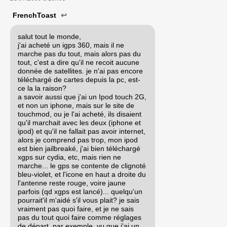
FrenchToast
↩
salut tout le monde,
j'ai acheté un igps 360, mais il ne
marche pas du tout, mais alors pas du
tout, c'est a dire qu'il ne recoit aucune
donnée de satellites. je n'ai pas encore
téléchargé de cartes depuis la pc, est-
ce la la raison?
a savoir aussi que j'ai un Ipod touch 2G,
et non un iphone, mais sur le site de
touchmod, ou je l'ai acheté, ils disaient
qu'il marchait avec les deux (iphone et
ipod) et qu'il ne fallait pas avoir internet,
alors je comprend pas trop, mon ipod
est bien jailbreaké, j'ai bien téléchargé
xgps sur cydia, etc, mais rien ne
marche... le gps se contente de clignoté
bleu-violet, et l'icone en haut a droite du
l'antenne reste rouge, voire jaune
parfois (qd xgps est lancé)... quelqu'un
pourrait'il m'aidé s'il vous plait? je sais
vraiment pas quoi faire, et je ne sais
pas du tout quoi faire comme réglages
de départ, par exemple, vu que j'ai un