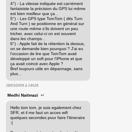
4°) - La vitesse indiquée est carrément
fantaisiste la précision du GPS lui même
est bien meilleur que ça...
5°) - Les GPS type TomTom ( dits Turn
And Turn ) se positionne en général sur
une route même s'ils doivent un peu
tricher, avec celui-ci on est souvent
dans les champs...
6°) - Apple fait de la rétention la dessus,
on se demande bien pourquoi ? J'ai eu
l'occasion de lire que TomTom avait
développé un soft pour l'iPhone et que
ça avait coincé avec Apple ?
Bref toujours utile en dépannage, sans
plus...
28/03/2009 à
14h28
Medhi Naitmazi
↩
Hello tom tom, je suis egalement chez
SFR, et il me faut un acces wifi
quelques secondes pour faire l'itineraire
:(