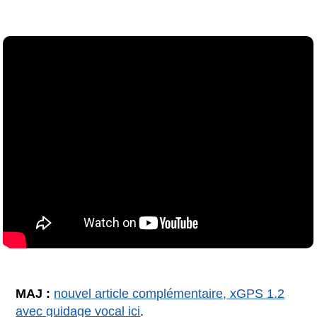
MAJ :
nouvel article complémentaire, xGPS 1.2
avec guidage vocal ici
.