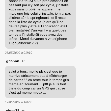
Bonsoir a tousJ'ai un problèmeSoit en
passant par icy soit par cydia, j'installe
xgps sans problème apparemment,
mais une fois celui ci installé, je n'ai pas
d'icône sûr le springboard, et il reste
dans la liste de cydia (alors qu'il ne
devrait plus y être si l'application était
bien installée)J'arrivai il y a quelques
temps a l'installerSi vous avez des
idées...Merci d'avance a vous(iphone
16go jailbreak 2.2)
28/05/2009 à
01h10
grichon
↩
salut à tous, moi le pb c'est que je
n'arrive strictement pas à télécharger
de cartes ! ! ca reste tout le temps gris
meme en zoumant.... pfff je suis tout
triste du coup car un GPS qui cause
c'est qd meme mieux ...
17/05/2009 à
16h06
vince78
↩