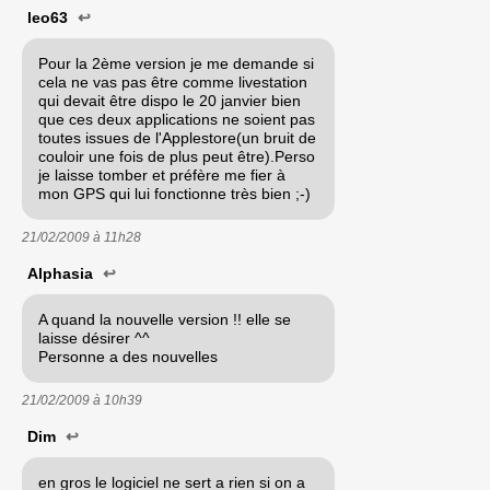
leo63
↩
Pour la 2ème version je me demande si
cela ne vas pas être comme livestation
qui devait être dispo le 20 janvier bien
que ces deux applications ne soient pas
toutes issues de l'Applestore(un bruit de
couloir une fois de plus peut être).Perso
je laisse tomber et préfère me fier à
mon GPS qui lui fonctionne très bien ;-)
21/02/2009 à
11h28
Alphasia
↩
A quand la nouvelle version !! elle se
laisse désirer ^^
Personne a des nouvelles
21/02/2009 à
10h39
Dim
↩
en gros le logiciel ne sert a rien si on a