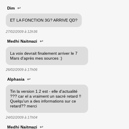
Dim
↩
ET LA FONCTION 3G? ARRIVE QD?
27/02/2009 à
12h36
Medhi Naitmazi
↩
La voix devrait finalement arriver le 7
Mars d'après mes sources :)
26/02/2009 à
17h06
Alphasia
↩
Tin la version 1.2 est - elle d'actualité
??? car el a vraiment un sacré retard !!
Quelqu'un a des informations sur ce
retard?? merci
24/02/2009 à
17h04
Medhi Naitmazi
↩