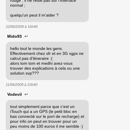
rouge , il ne reste pas sur l'interface
normal ;
quelqu'un peut il m'aider ?
22/06/2009 à
16h40
Mido93
↩
hello tout le monde les gens.
Effectivement chez sfr et en 3G xgps ne
calcul pas d'itineraire :(
alors tom tom et medhi avez-vous
trouver des explications à cela ou une
solution svp???
11/06/2009 à
10h40
Vodevil
↩
tout simplement parce que c'est un
iTouch qui a un GPS (le petit bloc en
bas connecté sur le port de recharge) et
pour info on peut en trouver pour un
peu moins de 100 euros il me semble :)