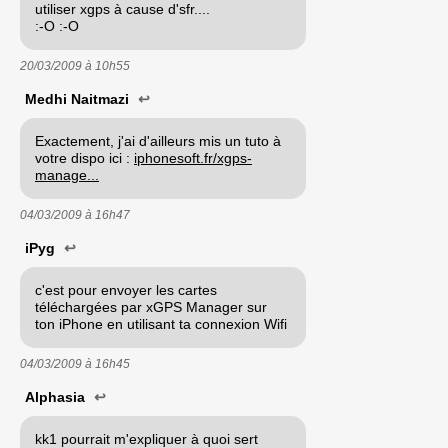
utiliser xgps à cause d'sfr....
:-O :-O
20/03/2009 à
10h55
Medhi Naitmazi
↩
Exactement, j'ai d'ailleurs mis un tuto à
votre dispo ici :
iphonesoft.fr/xgps-
manage...
04/03/2009 à
16h47
iPyg
↩
c'est pour envoyer les cartes
téléchargées par xGPS Manager sur
ton iPhone en utilisant ta connexion Wifi
04/03/2009 à
16h45
Alphasia
↩
kk1 pourrait m'expliquer à quoi sert