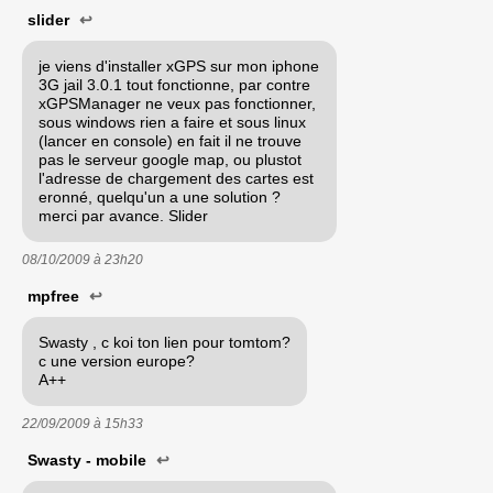
slider
↩
je viens d'installer xGPS sur mon iphone
3G jail 3.0.1 tout fonctionne, par contre
xGPSManager ne veux pas fonctionner,
sous windows rien a faire et sous linux
(lancer en console) en fait il ne trouve
pas le serveur google map, ou plustot
l'adresse de chargement des cartes est
eronné, quelqu'un a une solution ?
merci par avance. Slider
08/10/2009 à
23h20
mpfree
↩
Swasty , c koi ton lien pour tomtom?
c une version europe?
A++
22/09/2009 à
15h33
Swasty - mobile
↩