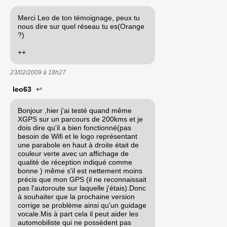
Merci Leo de ton témoignage, peux tu
nous dire sur quel réseau tu es(Orange
?)
++
23/02/2009 à
18h27
leo63
↩
Bonjour ,hier j'ai testé quand même
XGPS sur un parcours de 200kms et je
dois dire qu'il a bien fonctionné(pas
besoin de Wifi et le logo représentant
une parabole en haut à droite était de
couleur verte avec un affichage de
qualité de réception indiqué comme
bonne ) même s'il est nettement moins
précis que mon GPS (il ne reconnaissait
pas l'autoroute sur laquelle j'étais).Donc
à souhaiter que la prochaine version
corrige se problème ainsi qu'un guidage
vocale.Mis à part cela il peut aider les
automobiliste qui ne possèdent pas