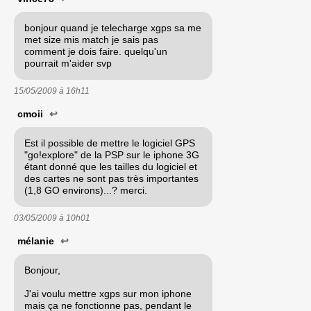
bonjour quand je telecharge xgps sa me
met size mis match je sais pas
comment je dois faire. quelqu'un
pourrait m'aider svp
15/05/2009 à
16h11
cmoii
↩
Est il possible de mettre le logiciel GPS
"go!explore" de la PSP sur le iphone 3G
étant donné que les tailles du logiciel et
des cartes ne sont pas très importantes
(1,8 GO environs)...? merci.
03/05/2009 à
10h01
mélanie
↩
Bonjour,
J'ai voulu mettre xgps sur mon iphone
mais ça ne fonctionne pas, pendant le