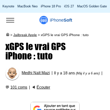
Keynote
MacBook Neo
iPhone 18 Pro
iOS 27
MacOS Golden Gate
iPhone
Soft
>
Jailbreak Apple
>
xGPS le vrai GPS iPhone : tuto
xGPS le vrai GPS
iPhone : tuto
Medhi Naït Mazi
Il y a 18 ans
(Màj il y a 6 ans)
💬
101 coms
🔈
Écouter