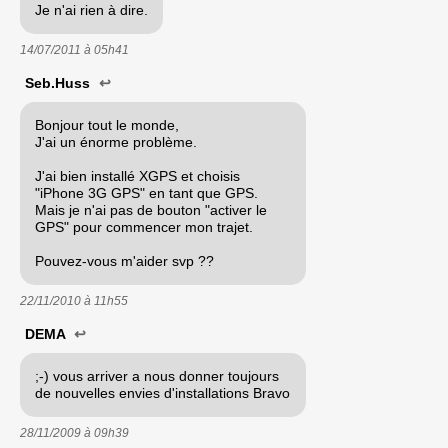
Je n'ai rien à dire.
14/07/2011 à
05h41
Seb.Huss
↩
Bonjour tout le monde,
J'ai un énorme problème.
J'ai bien installé XGPS et choisis
"iPhone 3G GPS" en tant que GPS.
Mais je n'ai pas de bouton "activer le
GPS" pour commencer mon trajet.
Pouvez-vous m'aider svp ??
22/11/2010 à
11h55
DEMA
↩
;-) vous arriver a nous donner toujours
de nouvelles envies d'installations Bravo
28/11/2009 à
09h39