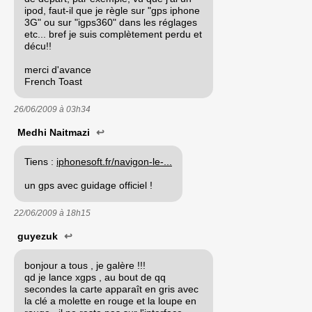
ipod, faut-il que je règle sur "gps iphone
3G" ou sur "igps360" dans les réglages
etc... bref je suis complètement perdu et
décu!!
merci d'avance
French Toast
26/06/2009 à
03h34
Medhi Naitmazi
↩
Tiens :
iphonesoft.fr/navigon-le-...
un gps avec guidage officiel !
22/06/2009 à
18h15
guyezuk
↩
bonjour a tous , je galère !!!
qd je lance xgps , au bout de qq
secondes la carte apparaît en gris avec
la clé a molette en rouge et la loupe en