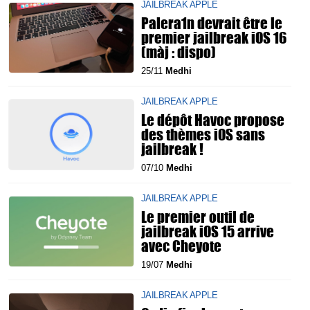
JAILBREAK APPLE
Palera1n devrait être le
premier jailbreak iOS 16
(màj : dispo)
25/11
Medhi
JAILBREAK APPLE
Le dépôt Havoc propose
des thèmes iOS sans
jailbreak !
07/10
Medhi
JAILBREAK APPLE
Le premier outil de
jailbreak iOS 15 arrive
avec Cheyote
19/07
Medhi
JAILBREAK APPLE