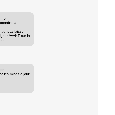
 moi
ttendre la
faut pas laisser
eigner AVANT sur la
our.
ker
vec les mises a jour