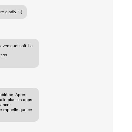
e gladly. :-)
vec quel soft il a
 ???
roblème. Après
alle plus les apps
 lancer
Je rappelle que ce