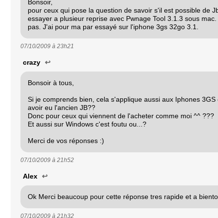
Bonsoir,
pour ceux qui pose la question de savoir s'il est possible de Jb 
essayer a plusieur reprise avec Pwnage Tool 3.1.3 sous mac. 
pas. J'ai pour ma par essayé sur l'iphone 3gs 32go 3.1.
07/10/2009 à
23h21
crazy
↩
Bonsoir à tous,
Si je comprends bien, cela s'applique aussi aux Iphones 3GS q
avoir eu l'ancien JB??
Donc pour ceux qui viennent de l'acheter comme moi ^^ ???
Et aussi sur Windows c'est foutu ou...?
Merci de vos réponses :)
07/10/2009 à
21h52
Alex
↩
Ok Merci beaucoup pour cette réponse tres rapide et a bientot
07/10/2009 à
21h32