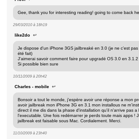
Gee, thank you for interesting reading! going to come back her
29/03/2010 à
18h19
like2do
↩
Je dispose d'un iPhone 3GS jailbreaké en 3.0 (je ne c'est pas a
été fait)
J'aimerai savoir comment faire pour upgradé OS 3.0 en 3.1.2
Si possible bien sure
10/11/2009 à
20h42
Charles - mobile
↩
Bonsoir a tout le monde, j'espère avoir une réponse a mon p
avoir jailbreak mon iPhone 3G en 3.1 mon installous ne m'inst
direct il me dis dans la phase d'installation qu'il n'arrive pas a
l'executable. Une fois redémarrer je perds toute mais apps ! 
jailbreak est faisable sous Mac. Cordialement. Merci.
11/10/2009 à
23h40