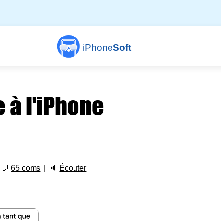
iPhone
Soft
e à l'iPhone
💬
65 coms
🔈
Écouter