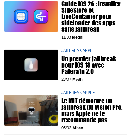
Guide iOS 26 : Installer
SideStore et
LiveContainer pour
sideloader des apps
sans jailbreak
11/03
Medhi
JAILBREAK APPLE
Un premier jailbreak
pour iOS 18 avec
Palera1n 2.0
23/07
Medhi
JAILBREAK APPLE
Le MIT démontre un
jailbreak du Vision Pro,
mais Apple ne le
recommande pas
05/02
Alban