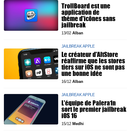
TrollBoard est une
application de
thème d'icônes sans
jailbreak
13/02
Alban
JAILBREAK APPLE
Le créateur d'AltStore
réaffirme que les stores
tiers sur iOS ne sont pas
une bonne idée
16/12
Alban
JAILBREAK APPLE
L'équipe de Palera1n
sort le premier jailbreak
iOS 16
15/12
Medhi