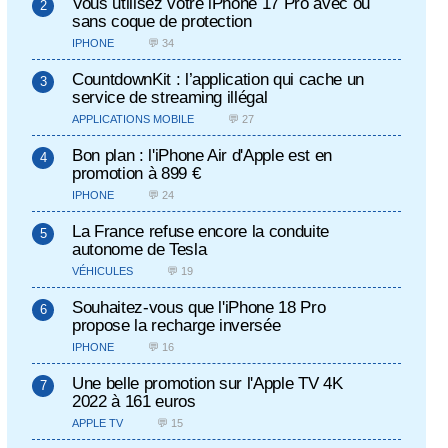
Vous utilisez votre iPhone 17 Pro avec ou
sans coque de protection
IPHONE
💬 34
CountdownKit : l’application qui cache un
service de streaming illégal
APPLICATIONS MOBILE
💬 27
Bon plan : l'iPhone Air d'Apple est en
promotion à 899 €
IPHONE
💬 24
La France refuse encore la conduite
autonome de Tesla
VÉHICULES
💬 19
Souhaitez-vous que l'iPhone 18 Pro
propose la recharge inversée
IPHONE
💬 16
Une belle promotion sur l'Apple TV 4K
2022 à 161 euros
APPLE TV
💬 15