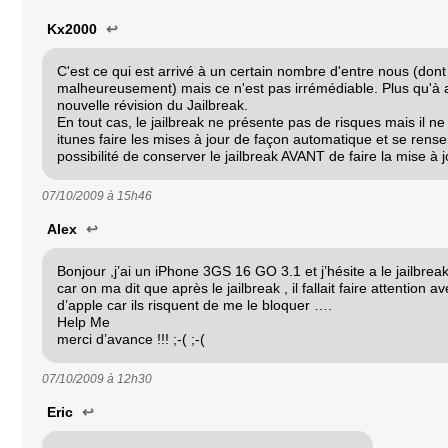
Kx2000
↩
C'est ce qui est arrivé à un certain nombre d'entre nous (dont
malheureusement) mais ce n'est pas irrémédiable. Plus qu'à a
nouvelle révision du Jailbreak.
En tout cas, le jailbreak ne présente pas de risques mais il ne 
itunes faire les mises à jour de façon automatique et se rens
possibilité de conserver le jailbreak AVANT de faire la mise à j
07/10/2009 à
15h46
Alex
↩
Bonjour ,j’ai un iPhone 3GS 16 GO 3.1 et j’hésite a le jailbrea
car on ma dit que après le jailbreak , il fallait faire attention a
d’apple car ils risquent de me le bloquer ….
Help Me
merci d’avance !!! ;-( ;-(
07/10/2009 à
12h30
Eric
↩