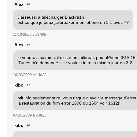
Alex
↩
J'ai reussi a télécharger Blackra1n
est-ce que je peux jailbreaker mon iphone en 3.1 avec ??
11/10/2009 à
21h08
Alex
↩
je voudrais savoir si il existe un jailbreak pour iPhone 3GS 1
iTunes m'a demandé si je voulais faire la mise a jour en 3.2 ...
10/10/2009 à
13h22
kibo
↩
ptit info suplementaire, vous risqué d'avoir le message d'erreu
la restauration du firm error 1600 ou 1604 voir 1612!!!
07/10/2009 à
23h23
kibo
↩