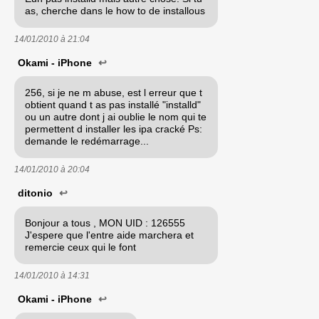
as, cherche dans le how to de installous
14/01/2010 à
21:04
Okami - iPhone
↩
256, si je ne m abuse, est l erreur que t
obtient quand t as pas installé "installd"
ou un autre dont j ai oublie le nom qui te
permettent d installer les ipa cracké Ps:
demande le redémarrage...
14/01/2010 à
20:04
ditonio
↩
Bonjour a tous , MON UID : 126555
J'espere que l'entre aide marchera et
remercie ceux qui le font
14/01/2010 à
14:31
Okami - iPhone
↩