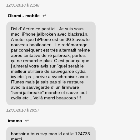
12/01/2010 à
21:48
Okami - mobile
↩
Dsl d' écrire ce post ici.. Je suis sous
mac, iPhone jailbroken avec blackra1n.
A noter que l iPhone est un 3GS avec le
nouveau bootloader... Le redémarrage
par conséquent est très alternatif même
après tentative de ré jailbreak, parfois
ça ne remarche plus. C est pour ça que
j aimerai votre avis sur "quel serait le
meilleur utilitaire de sauvegarde cydia
icy etc."ps: j arrive a synchroniser avec
iTunes mais je sais pas si le restaure
avec la sauvegarde d' un firmware
"semi jailbreaké" marche et sauve tout
cydia etc... Voilà merci beaucoup !!!
12/01/2010 à
20:57
imomo
↩
bonsoir a tous svp mon id est le 124733
merci