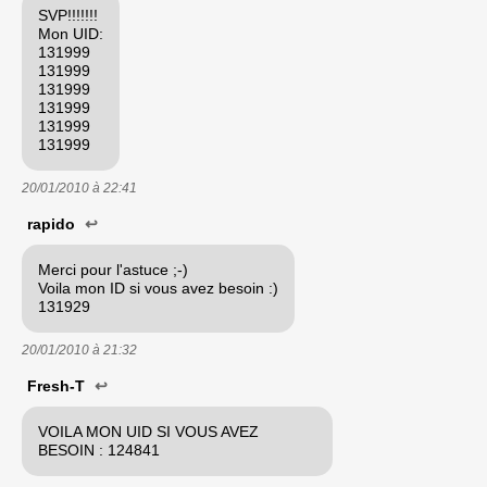
SVP!!!!!!!
Mon UID:
131999
131999
131999
131999
131999
131999
20/01/2010 à
22:41
rapido
↩
Merci pour l'astuce ;-)
Voila mon ID si vous avez besoin :)
131929
20/01/2010 à
21:32
Fresh-T
↩
VOILA MON UID SI VOUS AVEZ
BESOIN : 124841