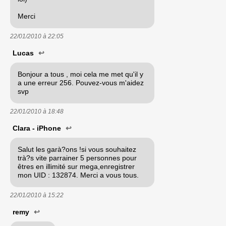
Merci
22/01/2010 à
22:05
Lucas
↩
Bonjour a tous , moi cela me met qu'il y
a une erreur 256. Pouvez-vous m'aidez
svp
22/01/2010 à
18:48
Clara - iPhone
↩
Salut les garà?ons !si vous souhaitez
trà?s vite parrainer 5 personnes pour
êtres en illimité sur mega,enregistrer
mon UID : 132874. Merci a vous tous.
22/01/2010 à
15:22
remy
↩