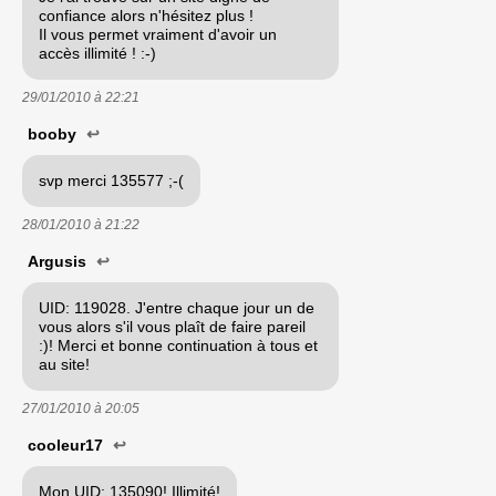
confiance alors n'hésitez plus !
Il vous permet vraiment d'avoir un
accès illimité ! :-)
29/01/2010 à
22:21
booby
↩
svp merci 135577 ;-(
28/01/2010 à
21:22
Argusis
↩
UID: 119028. J'entre chaque jour un de
vous alors s'il vous plaît de faire pareil
:)! Merci et bonne continuation à tous et
au site!
27/01/2010 à
20:05
cooleur17
↩
Mon UID: 135090! Illimité!