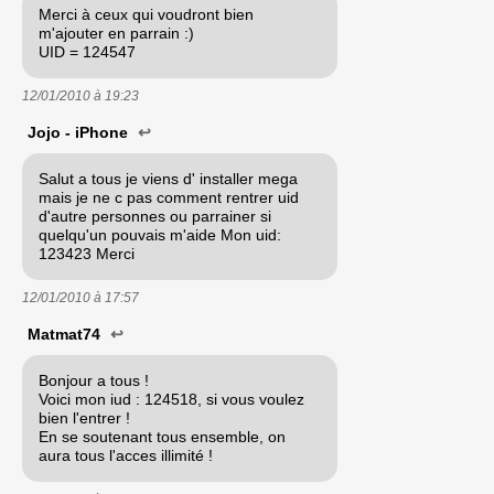
Merci à ceux qui voudront bien
m'ajouter en parrain :)
UID = 124547
12/01/2010 à
19:23
Jojo - iPhone
↩
Salut a tous je viens d' installer mega
mais je ne c pas comment rentrer uid
d'autre personnes ou parrainer si
quelqu'un pouvais m'aide Mon uid:
123423 Merci
12/01/2010 à
17:57
Matmat74
↩
Bonjour a tous !
Voici mon iud : 124518, si vous voulez
bien l'entrer !
En se soutenant tous ensemble, on
aura tous l'acces illimité !