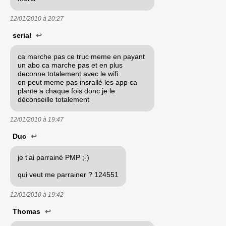
12/01/2010 à
20:27
serial
↩
ca marche pas ce truc meme en payant
un abo ca marche pas et en plus
deconne totalement avec le wifi.
on peut meme pas insrallé les app ca
plante a chaque fois donc je le
déconseille totalement
12/01/2010 à
19:47
Duc
↩
je t'ai parrainé PMP ;-)
qui veut me parrainer ? 124551
12/01/2010 à
19:42
Thomas
↩