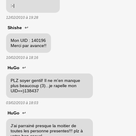
:-|
12/02/2010 à
19:28
Shishe
↩
Mon UID : 140196
Merci par avance!!
10/02/2010 à
18:16
HuGo
↩
PLZ soyer gentil! Il ne m'en manque
plus beaucoup (3)...je rapelle mon
UID==)138437
03/02/2010 à
18:03
HuGo
↩
J'ai parrainé presque la moitier de
toutes les personne presentes!!! plz à
votre bon coeur!