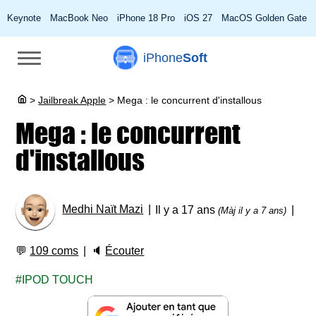
Keynote
MacBook Neo
iPhone 18 Pro
iOS 27
MacOS Golden Gate
iPhone
Soft
>
Jailbreak Apple
>
Mega : le concurrent d'installous
Mega : le concurrent
d'installous
Medhi Naït Mazi
Il y a 17 ans
(Màj il y a 7 ans)
💬
109 coms
🔈
Écouter
IPOD TOUCH