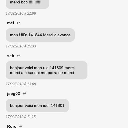
merci bcp !!!!!!!!!!!
17/02/2010 à
21:08
mel
↩
mon UID: 141844 Merci d'avance
17/02/2010 à
15:33
seb
↩
bonjour voici mon uid 141809 merci
merci a ceux qui me parraine merci
17/02/2010 à
13:09
jseg02
↩
bonjour voici mon iud: 141801
17/02/2010 à
11:15
Roro
↩