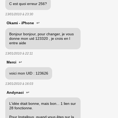
C est quoi erreur 256?
13/01/2010 à
23:30
Okami - iPhone
↩
Bonjour bonjour, pour changer, je vous
donne mon uid 123320 , je crois en l
entre aide
13/01/2010 à
22:11
Merci
↩
voici mon UID : 123626
13/01/2010 à
16:03
Andynaci
↩
L'idée était bonne, mais bon... 1 lien sur
28 fonctionne.
Pour Installous, quand vous êtes sur la