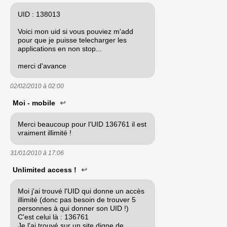
UID : 138013
Voici mon uid si vous pouviez m'add
pour que je puisse telecharger les
applications en non stop...
merci d'avance
02/02/2010 à
02:00
Moi - mobile
↩
Merci beaucoup pour l'UID 136761 il est
vraiment illimité !
31/01/2010 à
17:06
Unlimited access !
↩
Moi j'ai trouvé l'UID qui donne un accès
illimité (donc pas besoin de trouver 5
personnes à qui donner son UID !)
C'est celui là : 136761
Je l'ai trouvé sur un site digne de