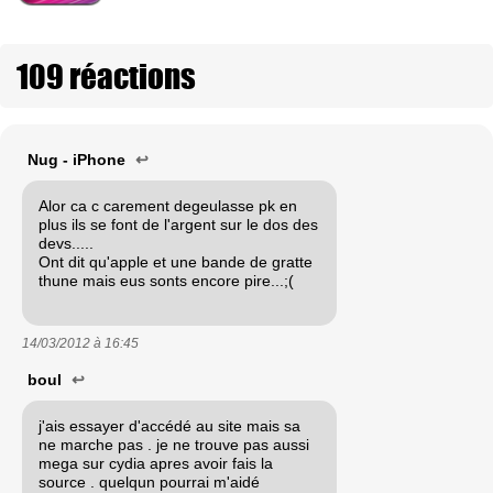
109 réactions
Nug - iPhone
↩
Alor ca c carement degeulasse pk en
plus ils se font de l'argent sur le dos des
devs.....
Ont dit qu'apple et une bande de gratte
thune mais eus sonts encore pire...;(
14/03/2012 à
16:45
boul
↩
j'ais essayer d'accédé au site mais sa
ne marche pas . je ne trouve pas aussi
mega sur cydia apres avoir fais la
source . quelqun pourrai m'aidé