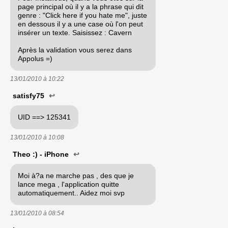
page principal où il y a la phrase qui dit
genre : "Click here if you hate me", juste
en dessous il y a une case où l'on peut
insérer un texte. Saisissez : Cavern
Après la validation vous serez dans
Appolus =)
13/01/2010 à
10:22
satisfy75
↩
UID ==> 125341
13/01/2010 à
10:08
Theo :) - iPhone
↩
Moi à?a ne marche pas , des que je
lance mega , l'application quitte
automatiquement.. Aidez moi svp
13/01/2010 à
08:54