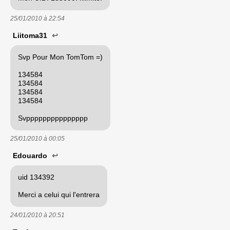
25/01/2010 à
22:54
Liitoma31
↩
Svp Pour Mon TomTom =)
134584
134584
134584
134584
Svppppppppppppppp
25/01/2010 à
00:05
Edouardo
↩
uid 134392
Merci a celui qui l'entrera
24/01/2010 à
20:51