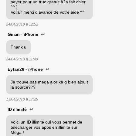
payer pour un truc gratuit à?a fait chier
^^ )
Voilà? merci d'avance de votre aide ^^
24/04/2010 à
12:52
Gman - iPhone
↩
Thank u
24/04/2010 à
11:40
Eytan26 - iPhone
↩
Je trouve pas mega alor ke g bien ajou t
la source???
13/04/2010 à
17:29
ID illimité
↩
Voici un ID illimité qui vous permet de
télécharger vos apps en illimité sur
Méga !