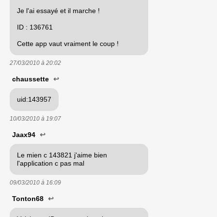
Je l'ai essayé et il marche !
ID : 136761
Cette app vaut vraiment le coup !
27/03/2010 à
20:02
chaussette
↩
uid:143957
10/03/2010 à
19:07
Jaax94
↩
Le mien c 143821 j'aime bien
l'application c pas mal
09/03/2010 à
16:09
Tonton68
↩