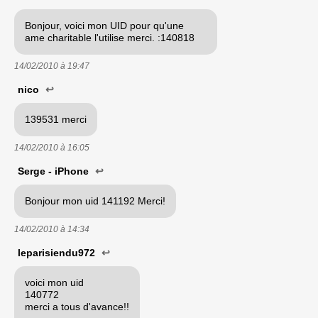
Bonjour, voici mon UID pour qu'une
ame charitable l'utilise merci. :140818
14/02/2010 à
19:47
nico
↩
139531 merci
14/02/2010 à
16:05
Serge - iPhone
↩
Bonjour mon uid 141192 Merci!
14/02/2010 à
14:34
leparisiendu972
↩
voici mon uid
140772
merci a tous d'avance!!