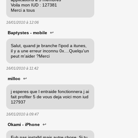
Voila mon IUD : 127381
Merci a tous
16/01/2010 à
12:06
Baptystes - mobile
↩
Salut, quand je branche l'ipod a itunes,
il y a une erreur inconnu 0x....Quelqu'un
peut m'aider ?Merci
16/01/2010 à
11:42
milloc
↩
j esperes que l entraide fonctionnera j ai
fait profiter 5 de vous deja voici mon iud
127937
16/01/2010 à
09:47
Okami - iPhone
↩
Euh pas installd mais autre chose. Si tu