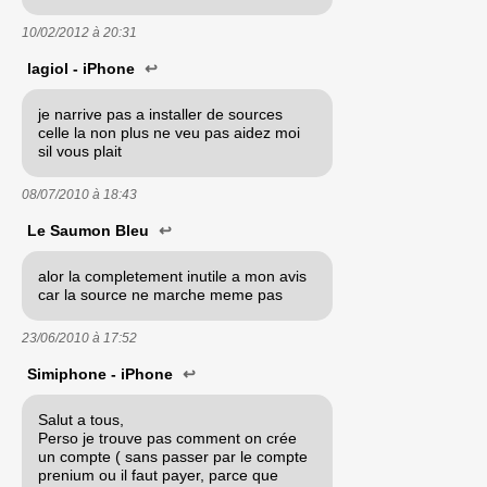
10/02/2012 à
20:31
lagiol - iPhone
↩
je narrive pas a installer de sources
celle la non plus ne veu pas aidez moi
sil vous plait
08/07/2010 à
18:43
Le Saumon Bleu
↩
alor la completement inutile a mon avis
car la source ne marche meme pas
23/06/2010 à
17:52
Simiphone - iPhone
↩
Salut a tous,
Perso je trouve pas comment on crée
un compte ( sans passer par le compte
prenium ou il faut payer, parce que