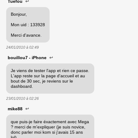
Tuefou
↩
Bonjour,
Mon uid : 133928
Merci d'avance.
24/01/2010 à
02:49
bouillou7 - iPhone
↩
Je viens de tester l'app et rien ce passe.
L'app reste sur la page d'accueil et au
bout de 30 sec, je reviens sur le
dashboard.
23/01/2010 à
02:26
mike88
↩
que puis-je faire éxactement avec Mega
? merci de m'expliquer (je suis novice,
donc parler moi kom si j'avais 15 ans
lol)