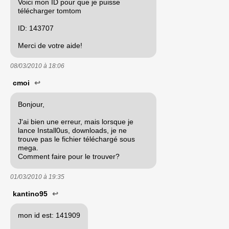
Voici mon ID pour que je puisse
télécharger tomtom
ID: 143707
Merci de votre aide!
08/03/2010 à
18:06
cmoi
↩
Bonjour,
J'ai bien une erreur, mais lorsque je
lance Install0us, downloads, je ne
trouve pas le fichier téléchargé sous
mega.
Comment faire pour le trouver?
01/03/2010 à
19:35
kantino95
↩
mon id est: 141909