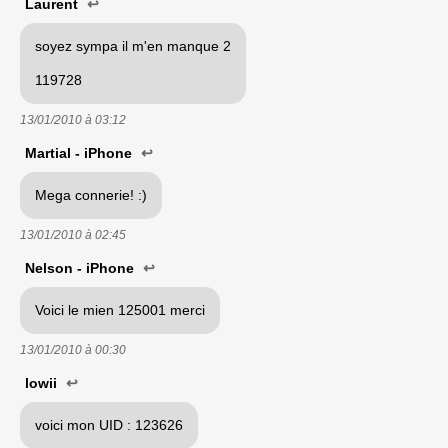
Laurent
↩
soyez sympa il m'en manque 2
119728
13/01/2010 à
03:12
Martial - iPhone
↩
Mega connerie! :)
13/01/2010 à
02:45
Nelson - iPhone
↩
Voici le mien 125001 merci
13/01/2010 à
00:30
lowii
↩
voici mon UID : 123626