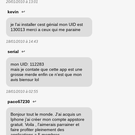
20/01/2010 à
13:01
kevin
↩
je l'ai installer cest génial mon UID est
130013 merci a ceux qui me paraine
18/01/2010 à
14:43
serial
↩
mon UID: 112283
mais je contate que cette app est une
grosse merde enfin ce n'est que mon
avis biensur lol
18/01/2010 à
02:55
paco67230
↩
Bonjour tout le monde. J'ai acquis un
Iphone j'ai créer mon compte appstore
gratuit. Voila , l'aimerais parrainer et
faire profiter pleinement des
applications a 5 membres