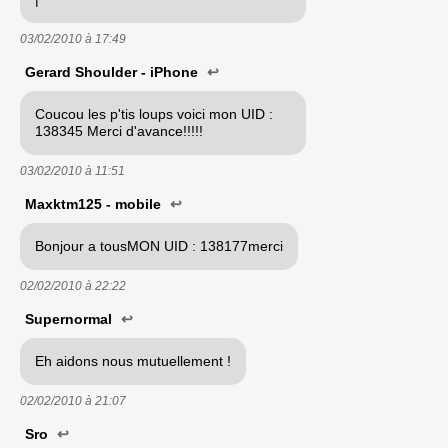
03/02/2010 à
17:49
Gerard Shoulder - iPhone
↩
Coucou les p'tis loups voici mon UID :
138345 Merci d'avance!!!!!
03/02/2010 à
11:51
Maxktm125 - mobile
↩
Bonjour a tousMON UID : 138177merci
02/02/2010 à
22:22
Supernormal
↩
Eh aidons nous mutuellement !
02/02/2010 à
21:07
Sro
↩