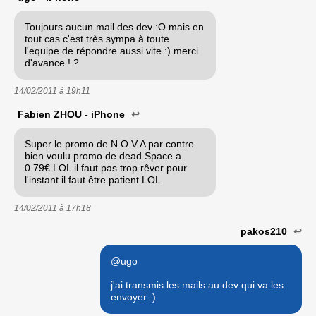
Toujours aucun mail des dev :O mais en
tout cas c'est très sympa à toute
l'equipe de répondre aussi vite :) merci
d'avance ! ?
14/02/2011 à
19h11
Fabien ZHOU - iPhone
↩
Super le promo de N.O.V.A par contre
bien voulu promo de dead Space a
0.79€ LOL il faut pas trop rêver pour
l'instant il faut être patient LOL
14/02/2011 à
17h18
pakos210
↩
@ugo
j'ai transmis les mails au dev qui va les
envoyer :)