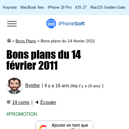
Keynote
MacBook Neo
iPhone 18 Pro
iOS 27
MacOS Golden Gate
iPhone
Soft
>
Bons Plans
>
Bons plans du 14 février 2011
Bons plans du 14
février 2011
Byothe
Il y a 16 ans
(Màj il y a 16 ans)
💬
19 coms
🔈
Écouter
PROMOTION