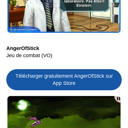
AngerOfStick
Jeu de combat (VO)
Télécharger gratuitement AngerOfStick sur
App Store