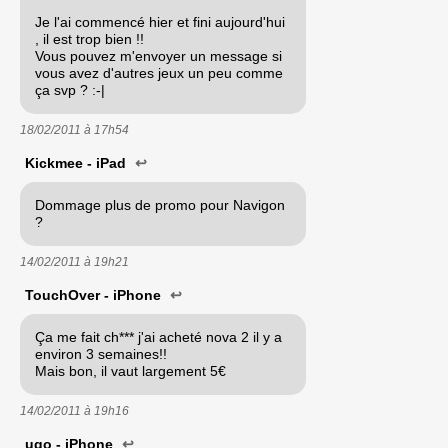
Je l'ai commencé hier et fini aujourd'hui
, il est trop bien !!
Vous pouvez m'envoyer un message si
vous avez d'autres jeux un peu comme
ça svp ? :-|
18/02/2011 à
17h54
Kickmee - iPad
↩
Dommage plus de promo pour Navigon
?
14/02/2011 à
19h21
TouchOver - iPhone
↩
Ça me fait ch*** j'ai acheté nova 2 il y a
environ 3 semaines!!
Mais bon, il vaut largement 5€
14/02/2011 à
19h16
ugo - iPhone
↩