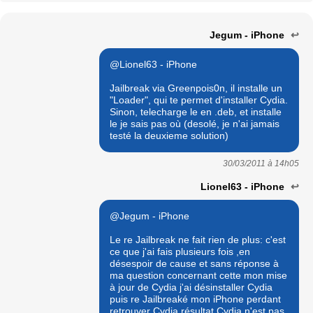
Jegum - iPhone
↩
@Lionel63 - iPhone
Jailbreak via Greenpois0n, il installe un
"Loader", qui te permet d'installer Cydia.
Sinon, telecharge le en .deb, et installe
le je sais pas où (desolé, je n'ai jamais
testé la deuxieme solution)
30/03/2011 à
14h05
Lionel63 - iPhone
↩
@Jegum - iPhone
Le re Jailbreak ne fait rien de plus: c'est
ce que j'ai fais plusieurs fois ,en
désespoir de cause et sans réponse à
ma question concernant cette mon mise
à jour de Cydia j'ai désinstaller Cydia
puis re Jailbreaké mon iPhone perdant
retrouver Cydia résultat Cydia n'est pas