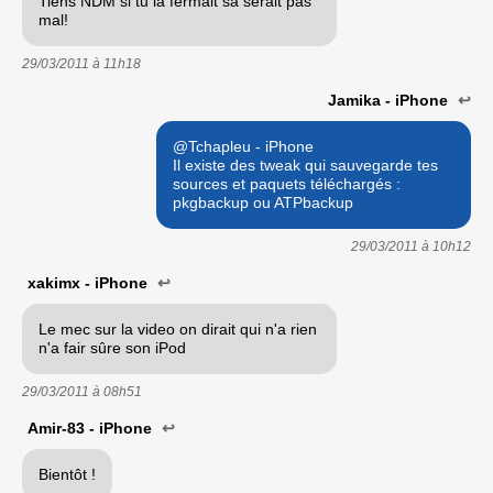
Tiens NDM si tu la fermait sa serait pas
mal!
29/03/2011 à
11h18
Jamika - iPhone
↩
@Tchapleu - iPhone
Il existe des tweak qui sauvegarde tes
sources et paquets téléchargés :
pkgbackup ou ATPbackup
29/03/2011 à
10h12
xakimx - iPhone
↩
Le mec sur la video on dirait qui n'a rien
n'a fair sûre son iPod
29/03/2011 à
08h51
Amir-83 - iPhone
↩
Bientôt !