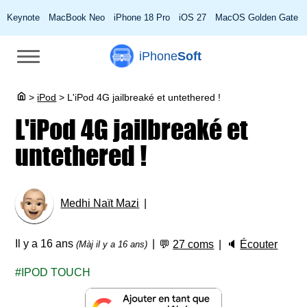
Keynote
MacBook Neo
iPhone 18 Pro
iOS 27
MacOS Golden Gate
iPhone
Soft
>
iPod
>
L'iPod 4G jailbreaké et untethered !
L'iPod 4G jailbreaké et
untethered !
Medhi Naït Mazi
Il y a 16 ans
💬
27 coms
🔈
Écouter
(Màj il y a 16 ans)
IPOD TOUCH