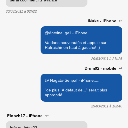
30/03/2011 à
02h22
iNuke - iPhone
↩
@Antoine_gali - iPhone
Va dans nouveautés et appuie sur
Rafraichir en haut à gauche! ;)
29/03/2011 à
21h26
Drum92 - mobile
↩
@ Nagato-Senpaï - iPhone.....
"de plus. À défaut de..." serait plus
approprié.
29/03/2011 à
18h40
Flobzh17 - iPhone
↩
Info ou Intox??