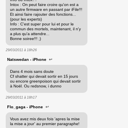
Intox : On peut faire croire qu'on est a
un autre firmware en passant par iFile!!!
Et ainsi faire rajouter des fonctions...
(pour les experts)
Info : C'est super pour lui et pour le
commun des mortels, maintenant, il n'y
a plus qu'a attendre...
Bonne soiree!!! ;)
29/03/2011 à
18h26
Natswedan - iPhone
↩
Dans 4 mois sans doute
Cf shatter qui devait sortir en 15 jours
ou encore greenpoison qui devait sortir
à Noël. Ou redsnow, i dunno
29/03/2011 à
18h17
Flo_gaga - iPhone
↩
Vous avez mis deux fois 'apres la mise
la mise a jour' au premier paragraphe!