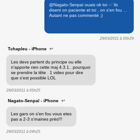
@Nagato-Senpaï ouais ok toi --' ils
disent on paciente et toi , on s'en fou ...
Autant ne pas commenté ;)
29/03/2011 à
05h29
Tchapleu - iPhone
↩
Les devs partent du principe ou elle
n'apporte rien cette maj 4.3.1...pourquoi
se prendre la tête . 1 video pour dire
que s'est possible LOL
29/03/2011 à
05h25
Nagato-Senpaï - iPhone
↩
Les gars on s'en fou vous etes
pas a 2-3 s'maines près!!!
29/03/2011 à
04h25