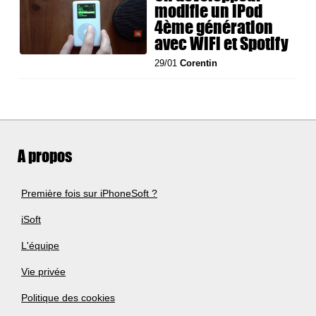
modifie un iPod
4ème génération
avec WiFi et Spotify
29/01
Corentin
A propos
Première fois sur iPhoneSoft ?
iSoft
L'équipe
Vie privée
Politique des cookies