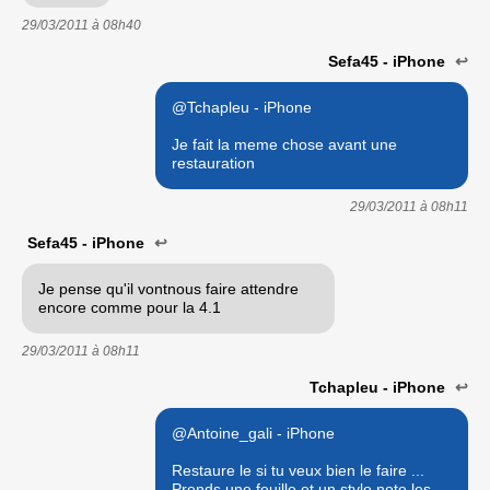
29/03/2011 à
08h40
Sefa45 - iPhone
↩
@Tchapleu - iPhone
Je fait la meme chose avant une
restauration
29/03/2011 à
08h11
Sefa45 - iPhone
↩
Je pense qu'il vontnous faire attendre
encore comme pour la 4.1
29/03/2011 à
08h11
Tchapleu - iPhone
↩
@Antoine_gali - iPhone
Restaure le si tu veux bien le faire ...
Prends une feuille et un stylo note les