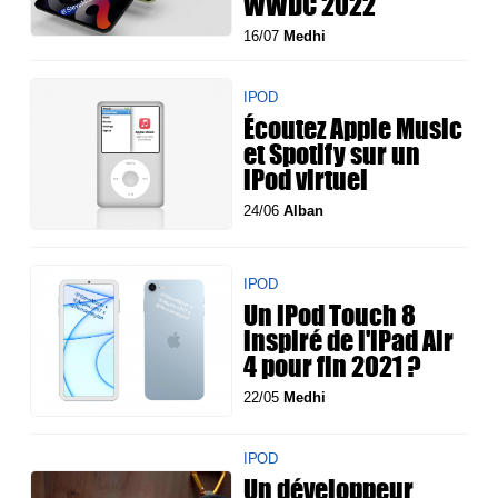
WWDC 2022
16/07
Medhi
IPOD
Écoutez Apple Music
et Spotify sur un
iPod virtuel
24/06
Alban
IPOD
Un iPod Touch 8
inspiré de l'iPad Air
4 pour fin 2021 ?
22/05
Medhi
IPOD
Un développeur