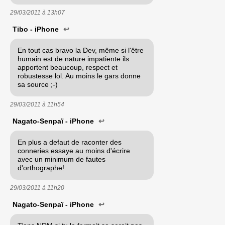
29/03/2011 à
13h07
Tibo - iPhone
↩
En tout cas bravo la Dev, même si l'être
humain est de nature impatiente ils
apportent beaucoup, respect et
robustesse lol. Au moins le gars donne
sa source ;-)
29/03/2011 à
11h54
Nagato-Senpaï - iPhone
↩
En plus a defaut de raconter des
conneries essaye au moins d'écrire
avec un minimum de fautes
d'orthographe!
29/03/2011 à
11h20
Nagato-Senpaï - iPhone
↩