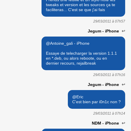
tweaks et version et les sources ça te
faciliteras... C'est se que j'ai fais
29/03/2011 à
07h57
Jegum - iPhone
↩
@Antoine_gali - iPhone
Essaye de telecharger la version 1.1.1
en *.deb, ou alors reboote, ou en
dernier recours, rejailbreak
29/03/2011 à
07h16
Jegum - iPhone
↩
@Eric
C'est bien par i0n1c non ?
29/03/2011 à
07h14
NDM - iPhone
↩