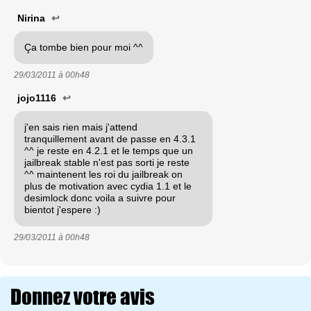
Nirina
↩
Ça tombe bien pour moi ^^
29/03/2011 à
00h48
jojo1116
↩
j'en sais rien mais j'attend
tranquillement avant de passe en 4.3.1
^^ je reste en 4.2.1 et le temps que un
jailbreak stable n'est pas sorti je reste
^^ maintenent les roi du jailbreak on
plus de motivation avec cydia 1.1 et le
desimlock donc voila a suivre pour
bientot j'espere :)
29/03/2011 à
00h48
Donnez votre avis