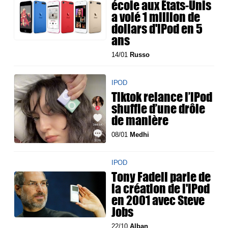
école aux États-Unis
a volé 1 million de
dollars d'iPod en 5
ans
14/01
Russo
IPOD
Tiktok relance l’iPod
shuffle d’une drôle
de manière
08/01
Medhi
IPOD
Tony Fadell parle de
la création de l'iPod
en 2001 avec Steve
Jobs
22/10
Alban