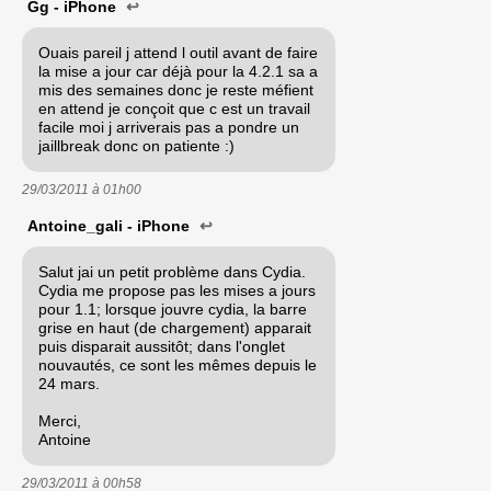
Gg - iPhone
↩
Ouais pareil j attend l outil avant de faire
la mise a jour car déjà pour la 4.2.1 sa a
mis des semaines donc je reste méfient
en attend je conçoit que c est un travail
facile moi j arriverais pas a pondre un
jaillbreak donc on patiente :)
29/03/2011 à
01h00
Antoine_gali - iPhone
↩
Salut jai un petit problème dans Cydia.
Cydia me propose pas les mises a jours
pour 1.1; lorsque jouvre cydia, la barre
grise en haut (de chargement) apparait
puis disparait aussitôt; dans l'onglet
nouvautés, ce sont les mêmes depuis le
24 mars.
Merci,
Antoine
29/03/2011 à
00h58