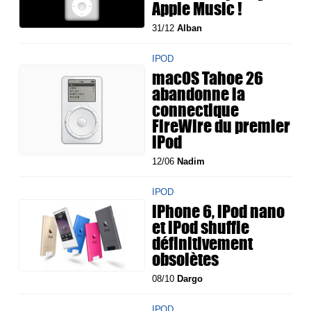
Apple Music !
31/12
Alban
IPOD
macOS Tahoe 26
abandonne la
connectique
FireWire du premier
iPod
12/06
Nadim
IPOD
iPhone 6, iPod nano
et iPod shuffle
définitivement
obsolètes
08/10
Dargo
IPOD