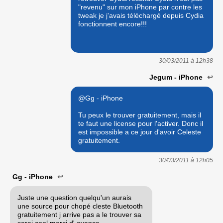
"revenu" sur mon iPhone par contre les
tweak je j'avais téléchargé depuis Cydia
fonctionnent encore!!!
30/03/2011 à
12h38
Jegum - iPhone
↩
@Gg - iPhone
Tu peux le trouver gratuitement, mais il
te faut une license pour l'activer. Donc il
est impossible a ce jour d'avoir Celeste
gratuitement.
30/03/2011 à
12h05
Gg - iPhone
↩
Juste une question quelqu'un aurais
une source pour chopé cleste Bluetooth
gratuitement j arrive pas a le trouver sa
serai cool merci d' avance