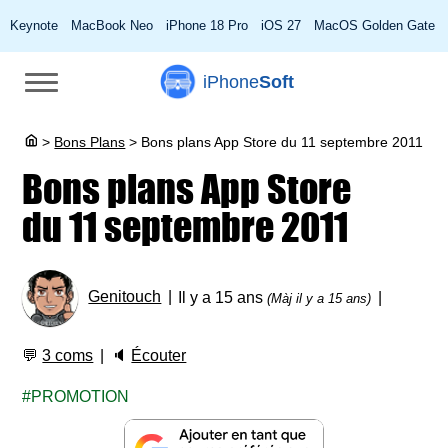
Keynote
MacBook Neo
iPhone 18 Pro
iOS 27
MacOS Golden Gate
iPhone
Soft
>
Bons Plans
>
Bons plans App Store du 11 septembre 2011
Bons plans App Store
du 11 septembre 2011
Genitouch
Il y a 15 ans
(Màj il y a 15 ans)
💬
3 coms
🔈
Écouter
PROMOTION