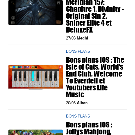
Meridian 157:
Chapitre 1, Divinity -
Original Sin 2,
Sniper Elite 4 et
DeluxeFX
27/03
Medhi
BONS PLANS
Bons plans iOS : The
Isle of Cats, World's
End Club, Welcome
To Everdell et
Youtubers Life
Music
20/03
Alban
BONS PLANS
Bons plans iOS :
Jollys Mahjong,