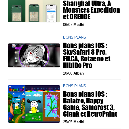
Shanghai Ultra, A
Monsters Expedition
et DREDGE
06/07
Medhi
BONS PLANS
Bons plans iOS :
SkySafari 8 Pro,
FILCA, Rotaeno et
HibiDo Pro
10/06
Alban
BONS PLANS
Bons plans iOS :
Balatro, Happy
Game, Samorost 3,
Clank et RetroPaint
25/05
Medhi