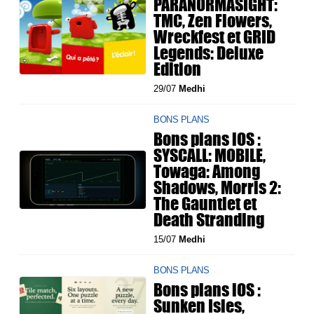
PARANORMASIGHT:
TMC, Zen Flowers,
Wreckfest et GRID
Legends: Deluxe
Edition
29/07
Medhi
BONS PLANS
Bons plans iOS :
SYSCALL: MOBILE,
Towaga: Among
Shadows, Morris 2:
The Gauntlet et
Death Stranding
15/07
Medhi
BONS PLANS
Bons plans iOS :
Sunken Isles,