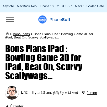
Keynote
MacBook Neo
iPhone 18 Pro
iOS 27
MacOS Golden Gate
iPhone
Soft
>
Bons Plans
>
Bons Plans iPad : Bowling Game 3D for
iPad, Beat On, Scurvy Scallywags...
Bons Plans iPad :
Bowling Game 3D for
iPad, Beat On, Scurvy
Scallywags...
Eric
Il y a 13 ans
💬
1 com
(Màj il y a 13 ans)
🔈
Écouter