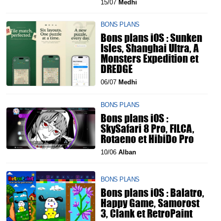
15/07
Medhi
BONS PLANS
Bons plans iOS : Sunken
Isles, Shanghai Ultra, A
Monsters Expedition et
DREDGE
06/07
Medhi
BONS PLANS
Bons plans iOS :
SkySafari 8 Pro, FILCA,
Rotaeno et HibiDo Pro
10/06
Alban
BONS PLANS
Bons plans iOS : Balatro,
Happy Game, Samorost
3, Clank et RetroPaint