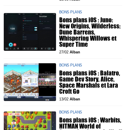
BONS PLANS
Bons plans iOS : Juno:
New Origins, Wilderless:
Dune Barrens,
Whispering Willows et
Super Time
27/02
Alban
BONS PLANS
Bons plans iOS : Balatro,
Game Dev Story, Alice,
Space Marshals et Lara
Croft Go
13/02
Alban
BONS PLANS
Bons plans iOS : Warbits,
HITMAN World of