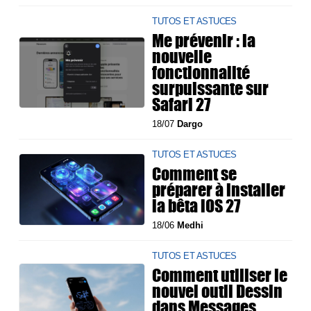
TUTOS ET ASTUCES
Me prévenir : la
nouvelle
fonctionnalité
surpuissante sur
Safari 27
18/07
Dargo
TUTOS ET ASTUCES
Comment se
préparer à installer
la bêta iOS 27
18/06
Medhi
TUTOS ET ASTUCES
Comment utiliser le
nouvel outil Dessin
dans Messages