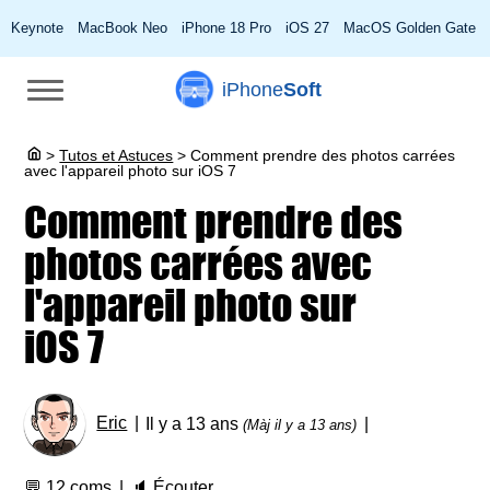
Keynote
MacBook Neo
iPhone 18 Pro
iOS 27
MacOS Golden Gate
iPhone
Soft
>
Tutos et Astuces
>
Comment prendre des photos carrées
avec l'appareil photo sur iOS 7
Comment prendre des
photos carrées avec
l'appareil photo sur
iOS 7
Eric
Il y a 13 ans
(Màj il y a 13 ans)
💬
12 coms
🔈
Écouter