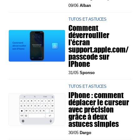
09/06
Alban
TUTOS ET ASTUCES
Comment
déverrouiller
l'écran
support.apple.com/
passcode sur
iPhone
31/05
Sponso
TUTOS ET ASTUCES
iPhone : comment
déplacer le curseur
avec précision
grâce à deux
astuces simples
30/05
Dargo