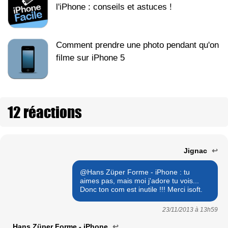
l'iPhone : conseils et astuces !
Comment prendre une photo pendant qu'on
filme sur iPhone 5
12 réactions
Jignac
↩
@Hans Züper Forme - iPhone : tu
aimes pas, mais moi j'adore tu vois...
Donc ton com est inutile !!! Merci isoft.
23/11/2013 à
13h59
Hans Züper Forme - iPhone
↩