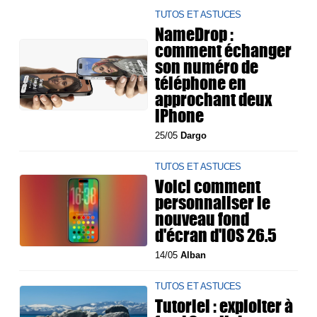
TUTOS ET ASTUCES
NameDrop :
comment échanger
son numéro de
téléphone en
approchant deux
iPhone
25/05
Dargo
TUTOS ET ASTUCES
Voici comment
personnaliser le
nouveau fond
d'écran d'iOS 26.5
14/05
Alban
TUTOS ET ASTUCES
Tutoriel : exploiter à