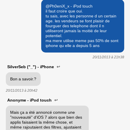
@Ph0eniX_x - iPod touch
il faut croire que oui.
tu sais, avec les personne d un certain
age. les vendeurs se font plaisir de
fourguer des telephone dont il n
utiliseront jamais la moitié de leur
potentiel.
ma mere utilise meme pas 50% de sont
iphone qu elle a depuis 5 ans
20/11/2013 à
21h38
SilverSeb ("_") - iPhone
↩
Bon a savoir.?
20/11/2013 à
20h42
Anonyme - iPod touch
↩
Mais ça a été annoncé comme une
"nouveauté" d'iOS 7 alors que bien des
applis faisaient la même chose, et
même rajoutaient des filtres, ajustaient