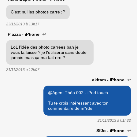
C'est nul les photos carré ;P
23/11/2013 à
13h17
Plazza - iPhone
↩
LoL l'idée des photo carrées bah je
vous la laisse ? je l'utiliserai sans doute
jamais mais ça ma fait rire ?
21/11/2013 à
12h07
akitam - iPhone
↩
@Agent Théo 002 - iPod touch
Tu te crois intéressant avec ton
commentaire de m*rde
21/11/2013 à
01h32
SfJo - iPhone
↩