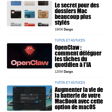
Le secret pour des
dossiers Mac
beaucoup plus
stylés
19/04
Dargo
TUTOS ET ASTUCES
OpenClaw :
comment déléguer
les tâches du
quotidien à l’IA
12/04
Dargo
TUTOS ET ASTUCES
Augmenter la vie de
la batterie de votre
MacBook avec cette
option de macOS