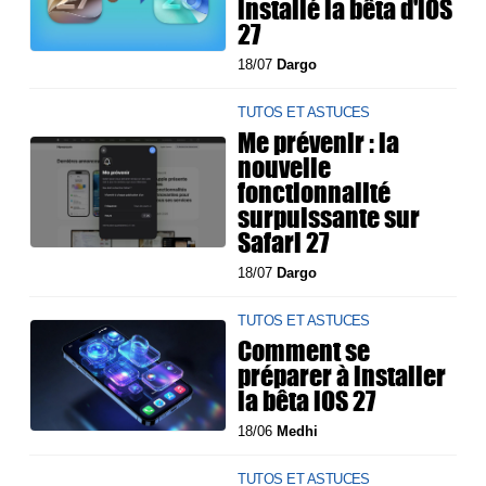
installé la bêta d'iOS
27
18/07
Dargo
TUTOS ET ASTUCES
Me prévenir : la
nouvelle
fonctionnalité
surpuissante sur
Safari 27
18/07
Dargo
TUTOS ET ASTUCES
Comment se
préparer à installer
la bêta iOS 27
18/06
Medhi
TUTOS ET ASTUCES