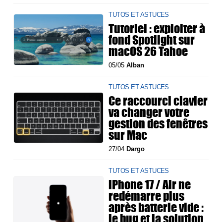
TUTOS ET ASTUCES
Tutoriel : exploiter à
fond Spotlight sur
macOS 26 Tahoe
05/05
Alban
TUTOS ET ASTUCES
Ce raccourci clavier
va changer votre
gestion des fenêtres
sur Mac
27/04
Dargo
TUTOS ET ASTUCES
iPhone 17 / Air ne
redémarre plus
après batterie vide :
le bug et la solution