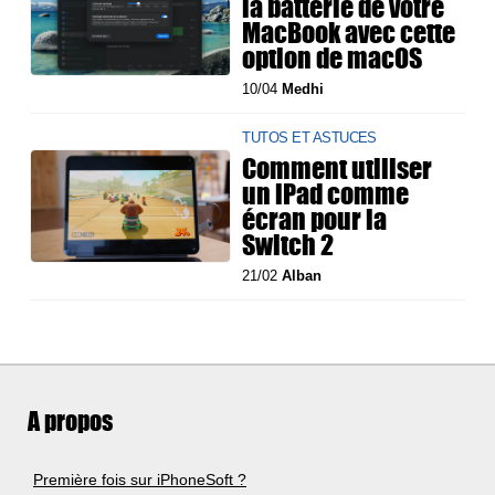
la batterie de votre
MacBook avec cette
option de macOS
10/04
Medhi
TUTOS ET ASTUCES
Comment utiliser
un iPad comme
écran pour la
Switch 2
21/02
Alban
A propos
Première fois sur iPhoneSoft ?