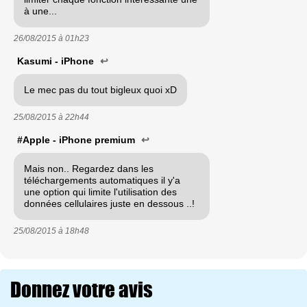
à une...
26/08/2015 à
01h23
Kasumi - iPhone
↩
Le mec pas du tout bigleux quoi xD
25/08/2015 à
22h44
#Apple - iPhone premium
↩
Mais non.. Regardez dans les
téléchargements automatiques il y'a
une option qui limite l'utilisation des
données cellulaires juste en dessous ..!
25/08/2015 à
18h48
Donnez votre avis