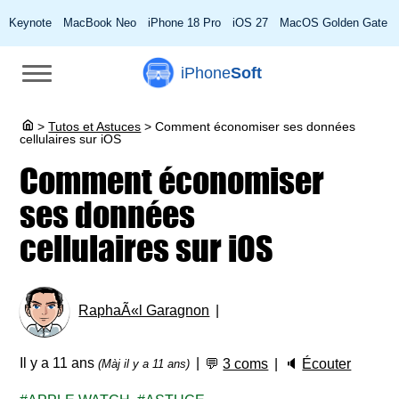
Keynote
MacBook Neo
iPhone 18 Pro
iOS 27
MacOS Golden Gate
iPhone
Soft
>
Tutos et Astuces
>
Comment économiser ses données
cellulaires sur iOS
Comment économiser
ses données
cellulaires sur iOS
RaphaÃ«l Garagnon
Il y a 11 ans
💬
3 coms
🔈
Écouter
(Màj il y a 11 ans)