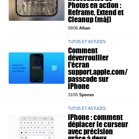
Photos en action :
Reframe, Extend et
Cleanup (màj)
09/06
Alban
TUTOS ET ASTUCES
Comment
déverrouiller
l'écran
support.apple.com/
passcode sur
iPhone
31/05
Sponso
TUTOS ET ASTUCES
iPhone : comment
déplacer le curseur
avec précision
grâce à deux