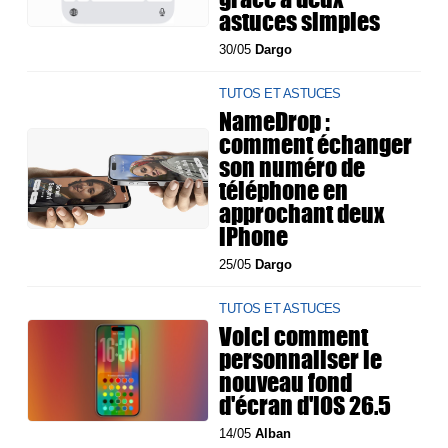
astuces simples
30/05
Dargo
TUTOS ET ASTUCES
NameDrop :
comment échanger
son numéro de
téléphone en
approchant deux
iPhone
25/05
Dargo
TUTOS ET ASTUCES
Voici comment
personnaliser le
nouveau fond
d'écran d'iOS 26.5
14/05
Alban