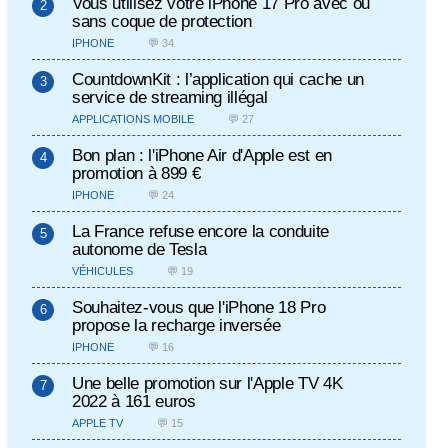
Vous utilisez votre iPhone 17 Pro avec ou
sans coque de protection
IPHONE
💬 34
CountdownKit : l’application qui cache un
service de streaming illégal
APPLICATIONS MOBILE
💬 27
Bon plan : l'iPhone Air d'Apple est en
promotion à 899 €
IPHONE
💬 24
La France refuse encore la conduite
autonome de Tesla
VÉHICULES
💬 19
Souhaitez-vous que l'iPhone 18 Pro
propose la recharge inversée
IPHONE
💬 16
Une belle promotion sur l'Apple TV 4K
2022 à 161 euros
APPLE TV
💬 15