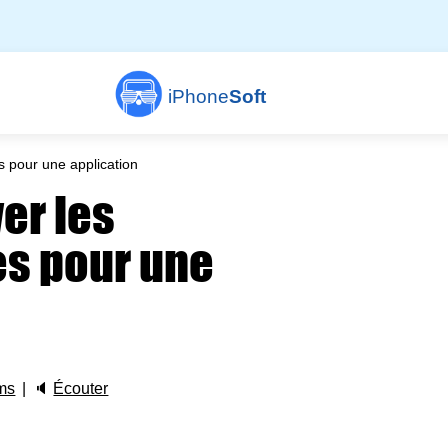
iPhone
Soft
 pour une application
er les
es pour une
ms
🔈
Écouter