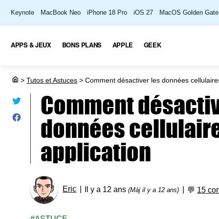
Keynote
MacBook Neo
iPhone 18 Pro
iOS 27
MacOS Golden Gate
APPS & JEUX
BONS PLANS
APPLE
GEEK
>
Tutos et Astuces
>
Comment désactiver les données cellulaires
Comment désactiv
données cellulair
application
Eric
Il y a 12 ans
💬
15 co
(Màj il y a 12 ans)
ASTUCE