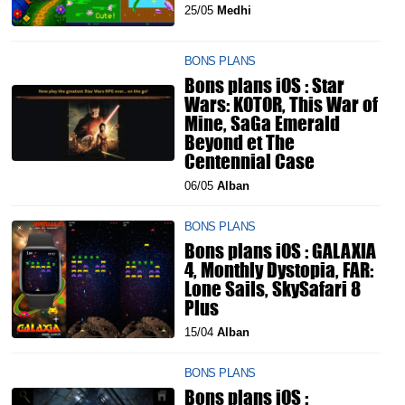
25/05
Medhi
BONS PLANS
Bons plans iOS : Star
Wars: KOTOR, This War of
Mine, SaGa Emerald
Beyond et The
Centennial Case
06/05
Alban
BONS PLANS
Bons plans iOS : GALAXIA
4, Monthly Dystopia, FAR:
Lone Sails, SkySafari 8
Plus
15/04
Alban
BONS PLANS
Bons plans iOS :