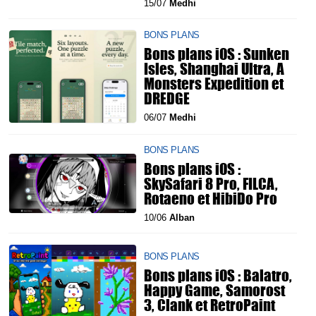
15/07
Medhi
BONS PLANS
Bons plans iOS : Sunken
Isles, Shanghai Ultra, A
Monsters Expedition et
DREDGE
06/07
Medhi
BONS PLANS
Bons plans iOS :
SkySafari 8 Pro, FILCA,
Rotaeno et HibiDo Pro
10/06
Alban
BONS PLANS
Bons plans iOS : Balatro,
Happy Game, Samorost
3, Clank et RetroPaint