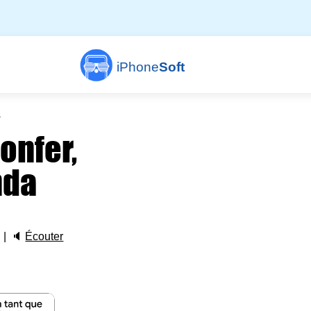
iPhone
Soft
a
onfer,
nda
🔈
Écouter