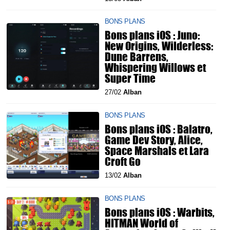
BONS PLANS
Bons plans iOS : Juno:
New Origins, Wilderless:
Dune Barrens,
Whispering Willows et
Super Time
27/02
Alban
BONS PLANS
Bons plans iOS : Balatro,
Game Dev Story, Alice,
Space Marshals et Lara
Croft Go
13/02
Alban
BONS PLANS
Bons plans iOS : Warbits,
HITMAN World of