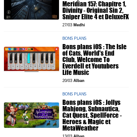
Meridian 157: Chapitre 1,
Divinity - Original Sin 2,
Sniper Elite 4 et DeluxeFX
27/03
Medhi
BONS PLANS
Bons plans iOS : The Isle
of Cats, World's End
Club, Welcome To
Everdell et Youtubers
Life Music
20/03
Alban
BONS PLANS
Bons plans iOS : Jollys
Mahjong, Subnautica,
Cat Quest, SpellForce -
Heroes & Magic et
MetaWeather
13/03
Alban