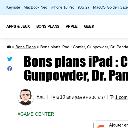
Keynote
MacBook Neo
iPhone 18 Pro
iOS 27
MacOS Golden Gate
APPS & JEUX
BONS PLANS
APPLE
GEEK
>
Bons Plans
>
Bons plans iPad : Confer, Gunpowder, Dr. Pand
Bons plans iPad : C
Gunpowder, Dr. Pa
Eric
Il y a 10 ans
💬
1 com
(Màj il y a 10 ans)
GAME CENTER