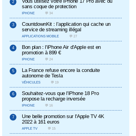
Vous utilisez votre iPhone 17 Pro avec ou
sans coque de protection
IPHONE
💬 34
CountdownKit : l’application qui cache un
service de streaming illégal
APPLICATIONS MOBILE
💬 27
Bon plan : l'iPhone Air d'Apple est en
promotion à 899 €
IPHONE
💬 24
La France refuse encore la conduite
autonome de Tesla
VÉHICULES
💬 19
Souhaitez-vous que l'iPhone 18 Pro
propose la recharge inversée
IPHONE
💬 16
Une belle promotion sur l'Apple TV 4K
2022 à 161 euros
APPLE TV
💬 15