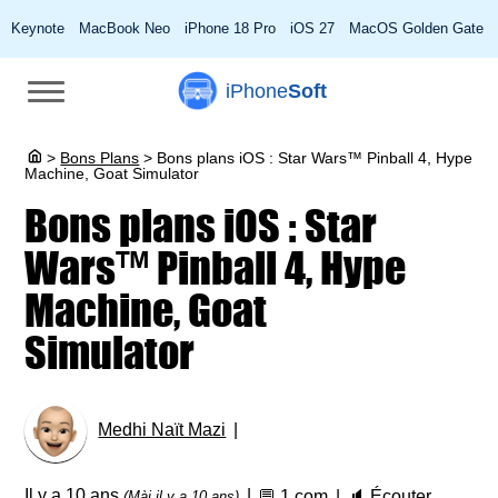
Keynote
MacBook Neo
iPhone 18 Pro
iOS 27
MacOS Golden Gate
iPhone
Soft
>
Bons Plans
>
Bons plans iOS : Star Wars™ Pinball 4, Hype
Machine, Goat Simulator
Bons plans iOS : Star
Wars™ Pinball 4, Hype
Machine, Goat
Simulator
Medhi Naït Mazi
Il y a 10 ans
💬
1 com
🔈
Écouter
(Màj il y a 10 ans)