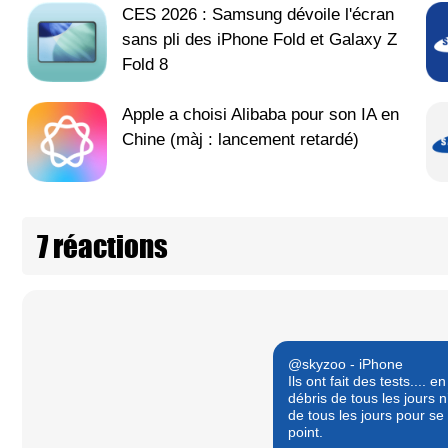
CES 2026 : Samsung dévoile l'écran
sans pli des iPhone Fold et Galaxy Z
Fold 8
Apple a choisi Alibaba pour son IA en
Chine (màj : lancement retardé)
7 réactions
@skyzoo - iPhone
Ils ont fait des tests.... 
débris de tous les jours n
de tous les jours pour se
point.