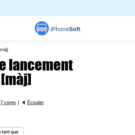
iPhone
Soft
màj]
le lancement
 [màj]

7 coms
🔈
Écouter