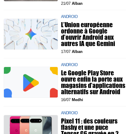
21/07
Alban
ANDROID
L’Union européenne
ordonne à Google
d’ouvrir Android aux
autres IA que Gemini
17/07
Alban
ANDROID
Le Google Play Store
ouvre enfin la porte aux
magasins d’applications
alternatifs sur Android
16/07
Medhi
ANDROID
Pixel 11 : des couleurs
flashy et une puce
Tensor G6 gravée en 2