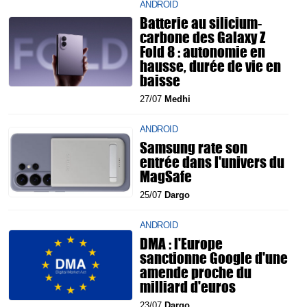
ANDROID
Batterie au silicium-
carbone des Galaxy Z
Fold 8 : autonomie en
hausse, durée de vie en
baisse
27/07
Medhi
ANDROID
Samsung rate son
entrée dans l'univers du
MagSafe
25/07
Dargo
ANDROID
DMA : l'Europe
sanctionne Google d'une
amende proche du
milliard d'euros
23/07
Dargo