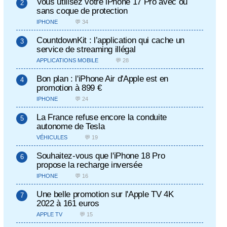
Vous utilisez votre iPhone 17 Pro avec ou
sans coque de protection
IPHONE
💬 34
CountdownKit : l’application qui cache un
service de streaming illégal
APPLICATIONS MOBILE
💬 28
Bon plan : l'iPhone Air d'Apple est en
promotion à 899 €
IPHONE
💬 24
La France refuse encore la conduite
autonome de Tesla
VÉHICULES
💬 19
Souhaitez-vous que l'iPhone 18 Pro
propose la recharge inversée
IPHONE
💬 16
Une belle promotion sur l'Apple TV 4K
2022 à 161 euros
APPLE TV
💬 15