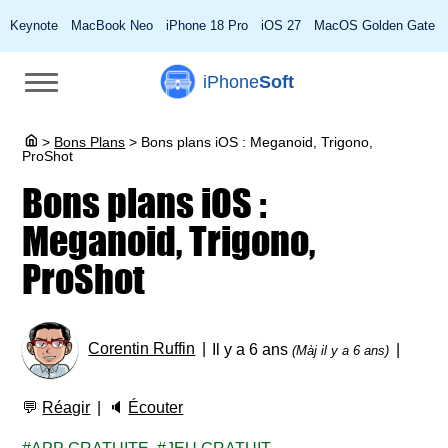
Keynote
MacBook Neo
iPhone 18 Pro
iOS 27
MacOS Golden Gate
iPhone
Soft
>
Bons Plans
>
Bons plans iOS : Meganoid, Trigono,
ProShot
Bons plans iOS :
Meganoid, Trigono,
ProShot
Corentin Ruffin
Il y a 6 ans
(Màj il y a 6 ans)
💬
Réagir
🔈
Écouter