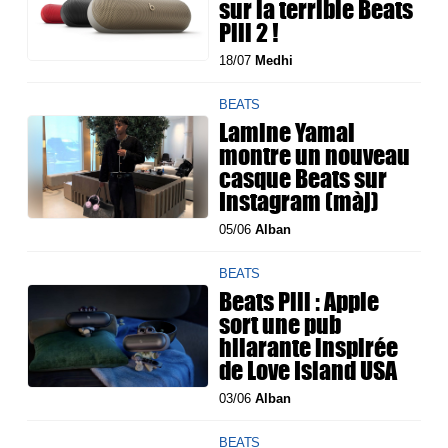
sur la terrible Beats
Pill 2 !
18/07
Medhi
BEATS
Lamine Yamal
montre un nouveau
casque Beats sur
Instagram (màj)
05/06
Alban
BEATS
Beats Pill : Apple
sort une pub
hilarante inspirée
de Love Island USA
03/06
Alban
BEATS