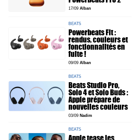
17/09
Alban
BEATS
Powerbeats Fit :
rendus, couleurs et
fonctionnalités en
fuite !
09/09
Alban
BEATS
Beats Studio Pro,
Solo 4 et Solo Buds :
Apple prépare de
nouvelles couleurs
03/09
Nadim
BEATS
Apple tease les