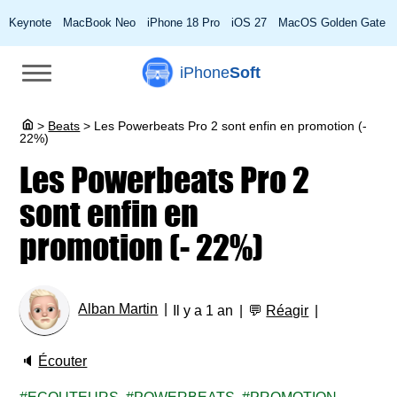
Keynote
MacBook Neo
iPhone 18 Pro
iOS 27
MacOS Golden Gate
iPhone
Soft
>
Beats
>
Les Powerbeats Pro 2 sont enfin en promotion (-
22%)
Les Powerbeats Pro 2
sont enfin en
promotion (- 22%)
Alban Martin
Il y a 1 an
💬
Réagir
🔈
Écouter