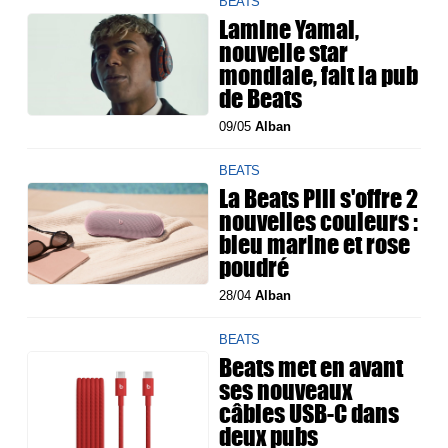
BEATS
Lamine Yamal,
nouvelle star
mondiale, fait la pub
de Beats
09/05
Alban
BEATS
La Beats Pill s'offre 2
nouvelles couleurs :
bleu marine et rose
poudré
28/04
Alban
BEATS
Beats met en avant
ses nouveaux
câbles USB-C dans
deux pubs