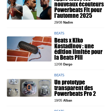
nouveaux écouteurs
Powerbeats Fit pour
l'automne 2025
29/08
Nadim
BEATS
Beats x Kiko
Kostadinov : une
édition limitée pour
la Beats Pill
12/08
Dargo
BEATS
Un prototype
transparent des
Powerbeats Pro 2
19/05
Alban