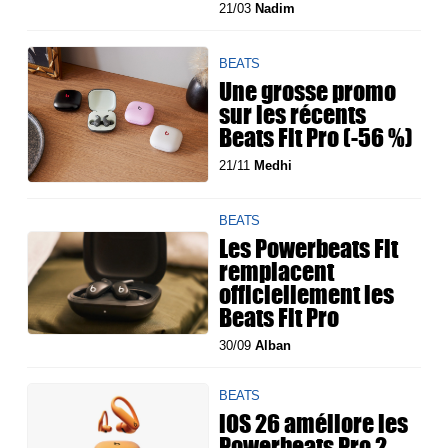
21/03
Nadim
BEATS
Une grosse promo
sur les récents
Beats Fit Pro (-56 %)
21/11
Medhi
BEATS
Les Powerbeats Fit
remplacent
officiellement les
Beats Fit Pro
30/09
Alban
BEATS
iOS 26 améliore les
Powerbeats Pro 2