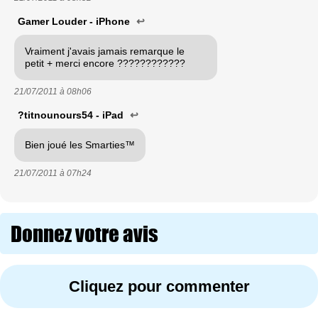
Gamer Louder - iPhone
↩
Vraiment j'avais jamais remarque le
petit + merci encore ????????????
21/07/2011 à
08h06
?titnounours54 - iPad
↩
Bien joué les Smarties™
21/07/2011 à
07h24
Donnez votre avis
Cliquez pour commenter