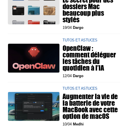
dossiers Mac
beaucoup plus
stylés
19/04
Dargo
TUTOS ET ASTUCES
OpenClaw :
comment déléguer
les tâches du
quotidien à l’IA
12/04
Dargo
TUTOS ET ASTUCES
Augmenter la vie de
la batterie de votre
MacBook avec cette
option de macOS
10/04
Medhi