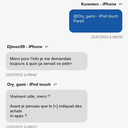
Kuremon - iPhone
↩
@Ory_gami - iPod touch
Pareil.
21/07/2011 à
09h56
Djtoon59 - iPhone
↩
Merci pour l'info je me demandais
toujours à quoi ça servait ce petit+
21/07/2011 à
09h42
Ory_gami - iPod touch
↩
Vraiment utile, merci ?
Avant je pensais que le [+] indiquait des
achats
in-apps ?.
21/07/2011 à
08h52