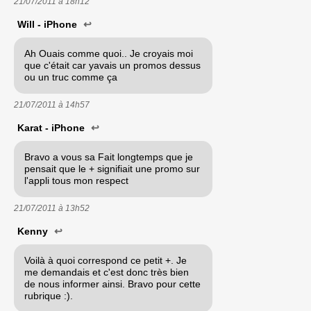
21/07/2011 à
18h12
Will - iPhone
↩
Ah Ouais comme quoi.. Je croyais moi
que c'était car yavais un promos dessus
ou un truc comme ça
21/07/2011 à
14h57
Karat - iPhone
↩
Bravo a vous sa Fait longtemps que je
pensait que le + signifiait une promo sur
l'appli tous mon respect
21/07/2011 à
13h52
Kenny
↩
Voilà à quoi correspond ce petit +. Je
me demandais et c'est donc très bien
de nous informer ainsi. Bravo pour cette
rubrique :).