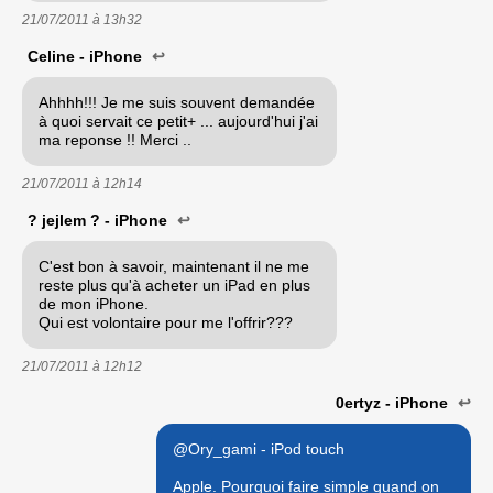
21/07/2011 à
13h32
Celine - iPhone
↩
Ahhhh!!! Je me suis souvent demandée
à quoi servait ce petit+ ... aujourd'hui j'ai
ma reponse !! Merci ..
21/07/2011 à
12h14
? jejlem ? - iPhone
↩
C'est bon à savoir, maintenant il ne me
reste plus qu'à acheter un iPad en plus
de mon iPhone.
Qui est volontaire pour me l'offrir???
21/07/2011 à
12h12
0ertyz - iPhone
↩
@Ory_gami - iPod touch
Apple. Pourquoi faire simple quand on