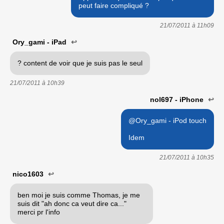
peut faire compliqué ?
21/07/2011 à
11h09
Ory_gami - iPad
↩
? content de voir que je suis pas le seul
21/07/2011 à
10h39
nol697 - iPhone
↩
@Ory_gami - iPod touch
Idem
21/07/2011 à
10h35
nico1603
↩
ben moi je suis comme Thomas, je me
suis dit "ah donc ca veut dire ca..."
merci pr l'info