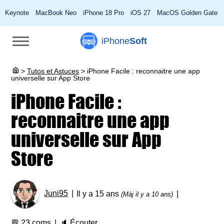
Keynote
MacBook Neo
iPhone 18 Pro
iOS 27
MacOS Golden Gate
iPhone
Soft
>
Tutos et Astuces
>
iPhone Facile : reconnaitre une app
universelle sur App Store
iPhone Facile :
reconnaitre une app
universelle sur App
Store
Juni95
Il y a 15 ans
(Màj il y a 10 ans)
💬
23 coms
🔈
Écouter