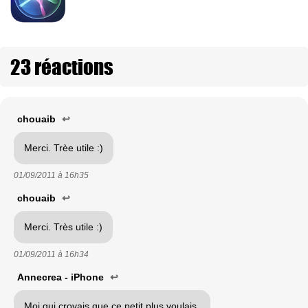
23 réactions
chouaib
↩
Merci. Trèe utile :)
01/09/2011 à
16h35
chouaib
↩
Merci. Très utile :)
01/09/2011 à
16h34
Annecrea - iPhone
↩
Moi qui croyais que ce petit plus voulais