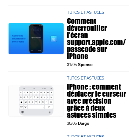
TUTOS ET ASTUCES
Comment
déverrouiller
l'écran
support.apple.com/
passcode sur
iPhone
31/05
Sponso
TUTOS ET ASTUCES
iPhone : comment
déplacer le curseur
avec précision
grâce à deux
astuces simples
30/05
Dargo
TUTOS ET ASTUCES