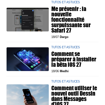
TUTOS ET ASTUCES
Me prévenir : la
nouvelle
fonctionnalité
surpuissante sur
Safari 27
18/07
Dargo
TUTOS ET ASTUCES
Comment se
préparer à installer
la bêta iOS 27
18/06
Medhi
TUTOS ET ASTUCES
Comment utiliser le
nouvel outil Dessin
dans Messages
d’iOS 27