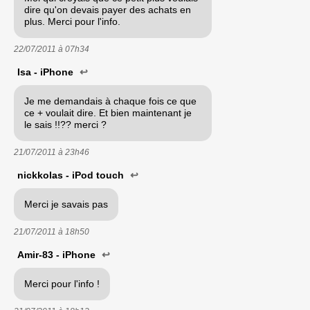
dire qu'on devais payer des achats en
plus. Merci pour l'info.
22/07/2011 à
07h34
Isa - iPhone
↩
Je me demandais à chaque fois ce que
ce + voulait dire. Et bien maintenant je
le sais !!?? merci ?
21/07/2011 à
23h46
nickkolas - iPod touch
↩
Merci je savais pas
21/07/2011 à
18h50
Amir-83 - iPhone
↩
Merci pour l'info !