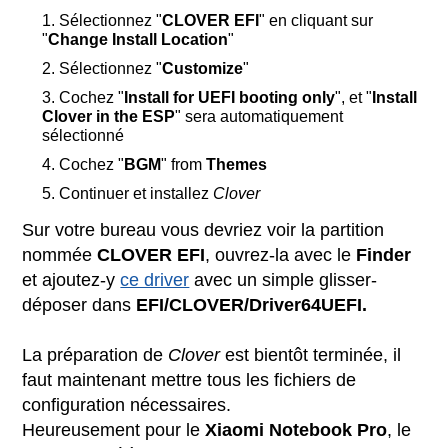
Sélectionnez "
CLOVER EFI
" en cliquant sur
"
Change Install Location
"
Sélectionnez "
Customize
"
Cochez "
Install for UEFI booting only
", et "
Install
Clover in the ESP
" sera automatiquement
sélectionné
Cochez "
BGM
" from
Themes
Continuer et installez
Clover
Sur votre bureau vous devriez voir la partition
nommée
CLOVER EFI
, ouvrez-la avec le
Finder
et ajoutez-y
ce driver
avec un simple glisser-
déposer dans
EFI/CLOVER/Driver64UEFI.
La préparation de
Clover
est bientôt terminée, il
faut maintenant mettre tous les fichiers de
configuration nécessaires.
Heureusement pour le
Xiaomi Notebook Pro
, le