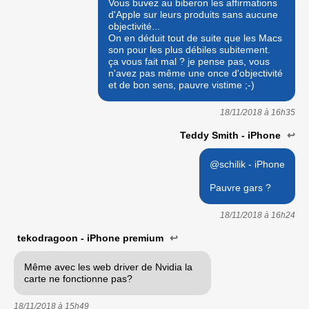
Vous buvez au biberon les affirmations
d'Apple sur leurs produits sans aucune
objectivité...
On en déduit tout de suite que les Macs
son pour les plus débiles subitement.
ça vous fait mal ? je pense pas, vous
n'avez pas même une once d'objectivité
et de bon sens, pauvre vistime ;-)
18/11/2018 à
16h35
Teddy Smith - iPhone
↩
@schilik - iPhone
Pauvre gars ?
18/11/2018 à
16h24
tekodragoon - iPhone premium
↩
Même avec les web driver de Nvidia la
carte ne fonctionne pas?
18/11/2018 à
15h49