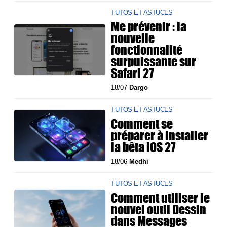
TUTOS ET ASTUCES
Me prévenir : la
nouvelle
fonctionnalité
surpuissante sur
Safari 27
18/07
Dargo
TUTOS ET ASTUCES
Comment se
préparer à installer
la bêta iOS 27
18/06
Medhi
TUTOS ET ASTUCES
Comment utiliser le
nouvel outil Dessin
dans Messages