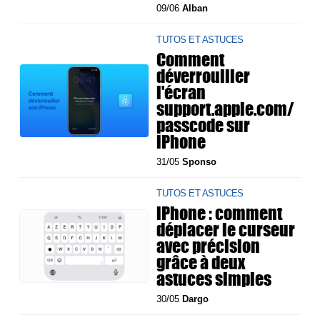
09/06
Alban
TUTOS ET ASTUCES
Comment
déverrouiller
l'écran
support.apple.com/
passcode sur
iPhone
31/05
Sponso
TUTOS ET ASTUCES
iPhone : comment
déplacer le curseur
avec précision
grâce à deux
astuces simples
30/05
Dargo