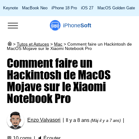
Keynote
MacBook Neo
iPhone 18 Pro
iOS 27
MacOS Golden Gate
iPhone
Soft
>
Tutos et Astuces
>
Mac
>
Comment faire un Hackintosh de
MacOS Mojave sur le Xiaomi Notebook Pro
Comment faire un
Hackintosh de MacOS
Mojave sur le Xiaomi
Notebook Pro
Enzo Valvasori
Il y a 8 ans
(Màj il y a 7 ans)
💬
10 coms
🔈
Écouter