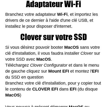
Adaptateur Wi-Fi
Branchez votre adaptateur
Wi-Fi
, et importez les
drivers de ce dernier à l'aide d'une clé USB, et
installez le pour disposer d'internet.
Clover sur votre SSD
Si vous désirez pouvoir booter
MacOS
sans votre
clé d'installation, il vous faudra installer
Clover
sur
votre SSD avec
MacOS
.
Téléchargez
Clover Configurator
et dans le menu
de gauche cliquez sur
Mount EFI
et montez l'
EFI
du SSD en question
Branchez votre clé d'installation, pour y copier tout
le contenu de
CLOVER EFI
dans
EFI
(du disque
MacOS
)
Vous pouvez à présent démarrer
MacOS
ou