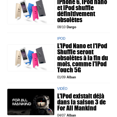
iPhone 6, iPod nano
et iPod shuffle
définitivement
obsolètes
08/10
Dargo
IPOD
L'iPod Nano et l'iPod
Shuffle seront
obsolètes à la fin du
mois, comme l'iPod
Touch 5G
01/09
Alban
VIDÉO
L'iPod existait déjà
dans la saison 3 de
For All Mankind
04/07
Alban