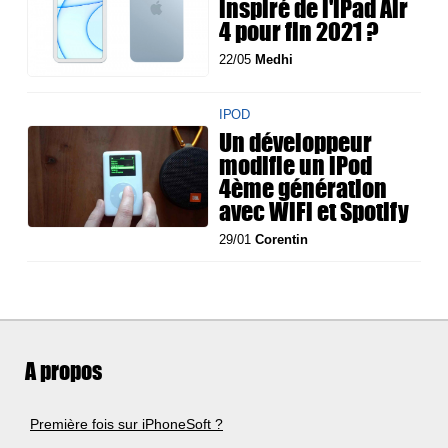
inspiré de l'iPad Air
4 pour fin 2021 ?
22/05
Medhi
IPOD
Un développeur
modifie un iPod
4ème génération
avec WiFi et Spotify
29/01
Corentin
A propos
Première fois sur iPhoneSoft ?