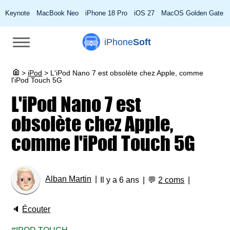
Keynote
MacBook Neo
iPhone 18 Pro
iOS 27
MacOS Golden Gate
iPhone
Soft
>
iPod
>
L'iPod Nano 7 est obsolète chez Apple, comme
l'iPod Touch 5G
L'iPod Nano 7 est
obsolète chez Apple,
comme l'iPod Touch 5G
Alban Martin
Il y a 6 ans
💬
2 coms
🔈
Écouter