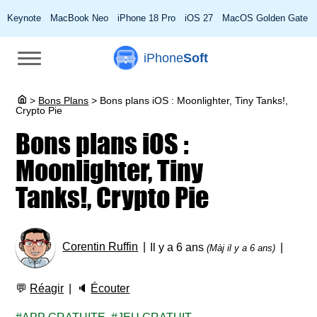
Keynote
MacBook Neo
iPhone 18 Pro
iOS 27
MacOS Golden Gate
iPhone
Soft
>
Bons Plans
>
Bons plans iOS : Moonlighter, Tiny Tanks!,
Crypto Pie
Bons plans iOS :
Moonlighter, Tiny
Tanks!, Crypto Pie
Corentin Ruffin
Il y a 6 ans
(Màj il y a 6 ans)
💬
Réagir
🔈
Écouter