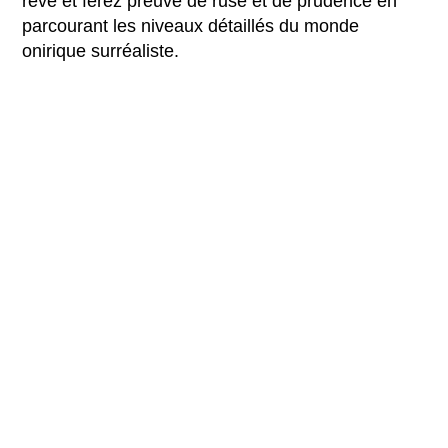
rêve et ferez preuve de ruse et de prudence en
parcourant les niveaux détaillés du monde
onirique surréaliste.