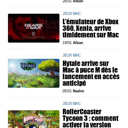
26/01
Alban
JEUX MAC
L'émulateur de Xbox
360, Xenia, arrive
timidement sur Mac
19/01
Alban
JEUX MAC
Hytale arrive sur
Mac à puce M dès le
lancement en accès
anticipé
05/01
Nadim
JEUX MAC
RollerCoaster
Tycoon 3 : comment
activer la version