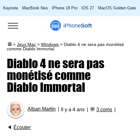
Keynote
MacBook Neo
iPhone 18 Pro
iOS 27
MacOS Golden Gate
iPhone
Soft
>
Jeux Mac
>
Windows
>
Diablo 4 ne sera pas monétisé
comme Diablo Immortal
Diablo 4 ne sera pas
monétisé comme
Diablo Immortal
Alban Martin
Il y a 4 ans
💬
3 coms
🔈
Écouter