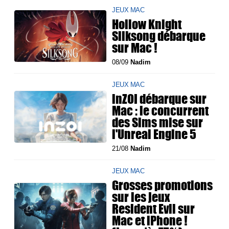
JEUX MAC
Hollow Knight
Silksong débarque
sur Mac !
08/09
Nadim
JEUX MAC
inZOI débarque sur
Mac : le concurrent
des Sims mise sur
l'Unreal Engine 5
21/08
Nadim
JEUX MAC
Grosses promotions
sur les jeux
Resident Evil sur
Mac et iPhone !