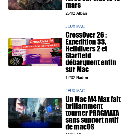
mars
25/02
Alban
JEUX MAC
CrossOver 26 :
Expedition 33,
Helldivers 2 et
Starfield
débarquent enfin
sur Mac
12/02
Nadim
JEUX MAC
Un Mac M4 Max fait
brillamment
tourner PRAGMATA
sans support natif
de macOS