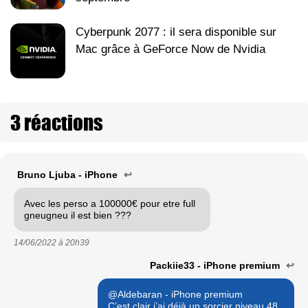
Cyberpunk 2077 : il sera disponible sur
Mac grâce à GeForce Now de Nvidia
3 réactions
Bruno Ljuba - iPhone
↩
Avec les perso a 100000€ pour etre full
gneugneu il est bien ???
14/06/2022 à
20h39
Packiie33 - iPhone premium
↩
@Aldebaran - iPhone premium
C’est clair j’ai déjà un sorcier niveau 48