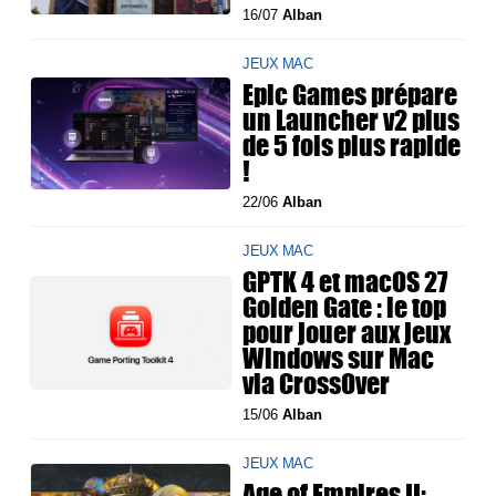
16/07
Alban
JEUX MAC
Epic Games prépare
un Launcher v2 plus
de 5 fois plus rapide
!
22/06
Alban
JEUX MAC
GPTK 4 et macOS 27
Golden Gate : le top
pour jouer aux jeux
Windows sur Mac
via CrossOver
15/06
Alban
JEUX MAC
Age of Empires II: