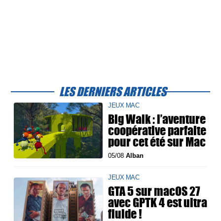
LES DERNIERS ARTICLES
JEUX MAC
Big Walk : l’aventure
coopérative parfaite
pour cet été sur Mac
05/08
Alban
JEUX MAC
GTA 5 sur macOS 27
avec GPTK 4 est ultra
fluide !