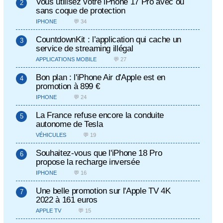
Vous utilisez votre iPhone 17 Pro avec ou
sans coque de protection
IPHONE
💬 34
CountdownKit : l’application qui cache un
service de streaming illégal
APPLICATIONS MOBILE
💬 27
Bon plan : l'iPhone Air d'Apple est en
promotion à 899 €
IPHONE
💬 24
La France refuse encore la conduite
autonome de Tesla
VÉHICULES
💬 19
Souhaitez-vous que l'iPhone 18 Pro
propose la recharge inversée
IPHONE
💬 16
Une belle promotion sur l'Apple TV 4K
2022 à 161 euros
APPLE TV
💬 15