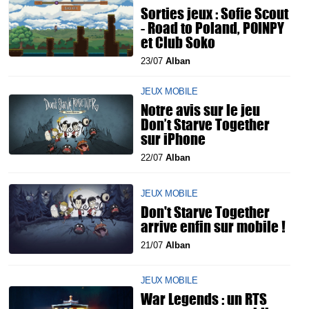
Sorties jeux : Sofie Scout
- Road to Poland, POINPY
et Club Soko
23/07
Alban
JEUX MOBILE
Notre avis sur le jeu
Don’t Starve Together
sur iPhone
22/07
Alban
JEUX MOBILE
Don't Starve Together
arrive enfin sur mobile !
21/07
Alban
JEUX MOBILE
War Legends : un RTS