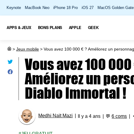
Keynote
MacBook Neo
iPhone 18 Pro
iOS 27
MacOS Golden Gate
APPS & JEUX
BONS PLANS
APPLE
GEEK
>
Jeux mobile
>
Vous avez 100 000 € ? Améliorez un personnage
Vous avez 100 000 
Améliorez un per
Diablo Immortal !
Medhi Naït Mazi
Il y a 4 ans
💬
6 coms
JEU GRATUIT