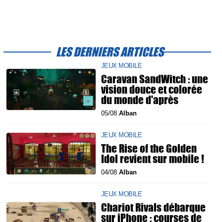
LES DERNIERS ARTICLES
JEUX MOBILE
Caravan SandWitch : une
vision douce et colorée
du monde d'après
05/08
Alban
JEUX MOBILE
The Rise of the Golden
Idol revient sur mobile !
04/08
Alban
JEUX MOBILE
Chariot Rivals débarque
sur iPhone : courses de