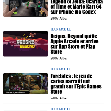
Legend of Zelda: Ocarina
of Time et Mario Kart 64
sur iPhone via Codex
29/07
Alban
JEUX MOBILE
Reigns: Beyond quitte
Apple Arcade et arrive
sur App Store et Play
Store
28/07
Alban
JEUX MOBILE
Foretales : le jeu de
cartes narratif est
gratuit sur l’Epic Games
Store
24/07
Alban
JEUX MOBILE