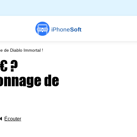
iPhone
Soft
 de Diablo Immortal !
€ ?
sonnage de
🔈
Écouter