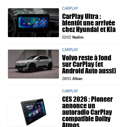
CARPLAY
CarPlay Ultra :
bientôt une arrivée
chez Hyundai et Kia
02/02
Nadim
CARPLAY
Volvo reste à fond
sur CarPlay (et
Android Auto aussi)
28/01
Alban
CARPLAY
CES 2026 : Pioneer
annonce un
autoradio CarPlay
compatible Dolby
Atmos