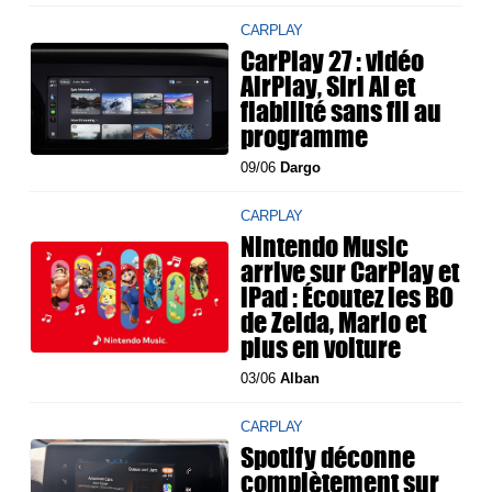
CARPLAY
CarPlay 27 : vidéo
AirPlay, Siri AI et
fiabilité sans fil au
programme
09/06
Dargo
CARPLAY
Nintendo Music
arrive sur CarPlay et
iPad : Écoutez les BO
de Zelda, Mario et
plus en voiture
03/06
Alban
CARPLAY
Spotify déconne
complètement sur