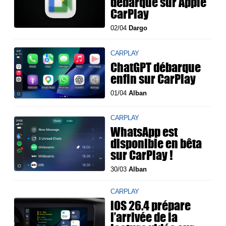
débarque sur Apple
CarPlay
02/04
Dargo
CARPLAY
ChatGPT débarque
enfin sur CarPlay
01/04
Alban
CARPLAY
WhatsApp est
disponible en bêta
sur CarPlay !
30/03
Alban
CARPLAY
iOS 26.4 prépare
l’arrivée de la