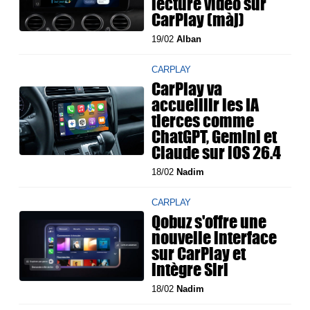
lecture vidéo sur
CarPlay (màj)
19/02
Alban
CARPLAY
CarPlay va
accueillir les IA
tierces comme
ChatGPT, Gemini et
Claude sur iOS 26.4
18/02
Nadim
CARPLAY
Qobuz s'offre une
nouvelle interface
sur CarPlay et
intègre Siri
18/02
Nadim