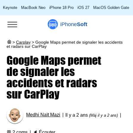
Keynote
MacBook Neo
iPhone 18 Pro
iOS 27
MacOS Golden Gate
iPhone
Soft
>
Carplay
>
Google Maps permet de signaler les accidents
et radars sur CarPlay
Google Maps permet
de signaler les
accidents et radars
sur CarPlay
Medhi Naït Mazi
Il y a 2 ans
(Màj il y a 2 ans)
💬
2 coms
🔈
Écouter