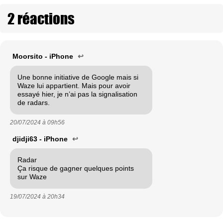
2 réactions
Moorsito - iPhone
↩
Une bonne initiative de Google mais si
Waze lui appartient. Mais pour avoir
essayé hier, je n’ai pas la signalisation
de radars.
20/07/2024 à
09h56
djidji63 - iPhone
↩
Radar
Ça risque de gagner quelques points
sur Waze
19/07/2024 à
20h34