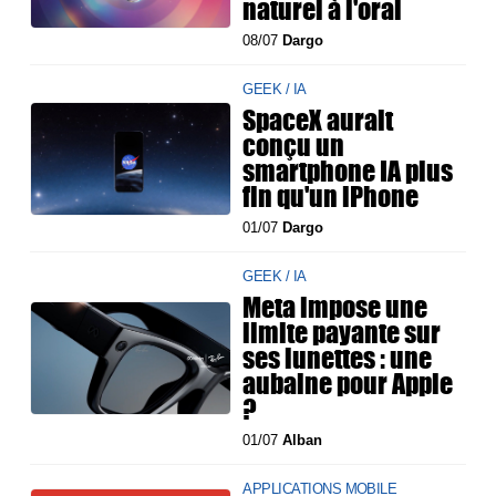
naturel à l'oral
08/07
Dargo
GEEK / IA
SpaceX aurait
conçu un
smartphone IA plus
fin qu'un iPhone
01/07
Dargo
GEEK / IA
Meta impose une
limite payante sur
ses lunettes : une
aubaine pour Apple
?
01/07
Alban
APPLICATIONS MOBILE