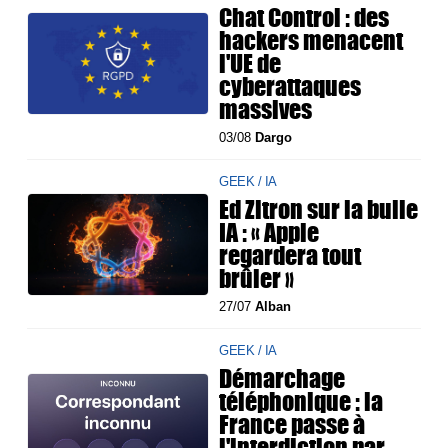
Chat Control : des
hackers menacent
l'UE de
cyberattaques
massives
03/08
Dargo
GEEK / IA
Ed Zitron sur la bulle
IA : « Apple
regardera tout
brûler »
27/07
Alban
GEEK / IA
Démarchage
téléphonique : la
France passe à
l'interdiction par