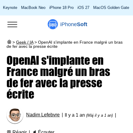
Keynote
MacBook Neo
iPhone 18 Pro
iOS 27
MacOS Golden Gate
iPhone
Soft
>
Geek / IA
>
OpenAI s'implante en France malgré un bras
de fer avec la presse écrite
OpenAI s'implante en
France malgré un bras
de fer avec la presse
écrite
Nadim Lefebvre
Il y a 1 an
(Màj il y a 1 an)
💬
Réagir
🔈
Écouter