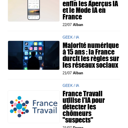
enfin les Aperçus IA
et le Mode IA en
France
22/07
Alban
GEEK / IA
Majorité numérique
à 15 ans : la France
durcit les règles sur
les réseaux sociaux
21/07
Alban
GEEK / IA
France Travail
utilise l'IA pour
détecter les
chômeurs
"suspects"
21/07
Dargo