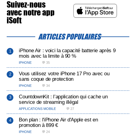
Suivez-nous
avec notre app
iSoft
ARTICLES POPULAIRES
iPhone Air : voici la capacité batterie après 9
mois avec la limite à 90 %
IPHONE
💬 35
Vous utilisez votre iPhone 17 Pro avec ou
sans coque de protection
IPHONE
💬 34
CountdownKit : l’application qui cache un
service de streaming illégal
APPLICATIONS MOBILE
💬 27
Bon plan : l'iPhone Air d'Apple est en
promotion à 899 €
IPHONE
💬 24