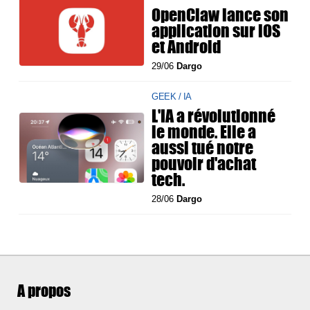
OpenClaw lance son
application sur iOS
et Android
29/06
Dargo
GEEK / IA
L'IA a révolutionné
le monde. Elle a
aussi tué notre
pouvoir d'achat
tech.
28/06
Dargo
A propos