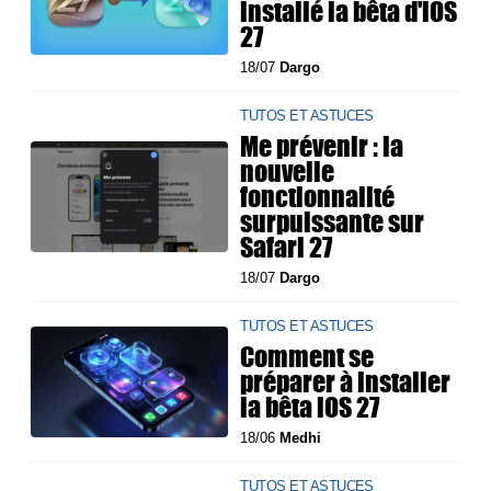
installé la bêta d'iOS
27
18/07
Dargo
TUTOS ET ASTUCES
Me prévenir : la
nouvelle
fonctionnalité
surpuissante sur
Safari 27
18/07
Dargo
TUTOS ET ASTUCES
Comment se
préparer à installer
la bêta iOS 27
18/06
Medhi
TUTOS ET ASTUCES