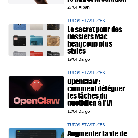
27/04
Alban
TUTOS ET ASTUCES
Le secret pour des
dossiers Mac
beaucoup plus
stylés
19/04
Dargo
TUTOS ET ASTUCES
OpenClaw :
comment déléguer
les tâches du
quotidien à l’IA
12/04
Dargo
TUTOS ET ASTUCES
Augmenter la vie de