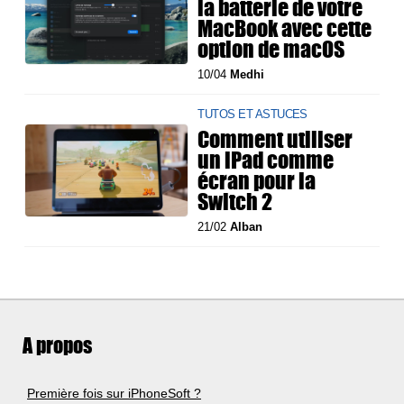
la batterie de votre
MacBook avec cette
option de macOS
10/04
Medhi
TUTOS ET ASTUCES
Comment utiliser
un iPad comme
écran pour la
Switch 2
21/02
Alban
A propos
Première fois sur iPhoneSoft ?