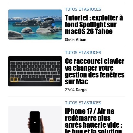
TUTOS ET ASTUCES
Tutoriel : exploiter à
fond Spotlight sur
macOS 26 Tahoe
05/05
Alban
TUTOS ET ASTUCES
Ce raccourci clavier
va changer votre
gestion des fenêtres
sur Mac
27/04
Dargo
TUTOS ET ASTUCES
iPhone 17 / Air ne
redémarre plus
après batterie vide :
le bug et la solution