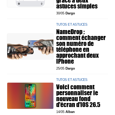
grâce à deux
astuces simples
30/05
Dargo
TUTOS ET ASTUCES
NameDrop :
comment échanger
son numéro de
téléphone en
approchant deux
iPhone
25/05
Dargo
TUTOS ET ASTUCES
Voici comment
personnaliser le
nouveau fond
d'écran d'iOS 26.5
14/05
Alban