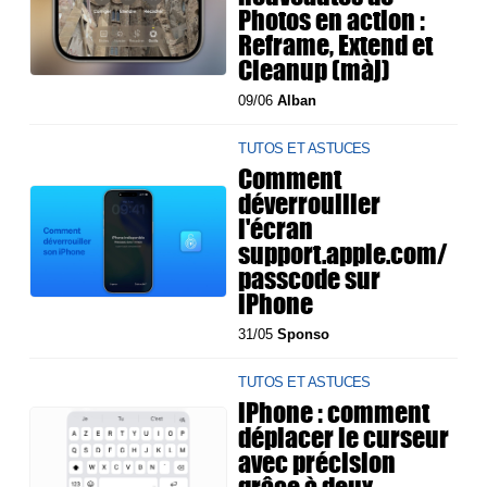
Photos en action :
Reframe, Extend et
Cleanup (màj)
09/06
Alban
TUTOS ET ASTUCES
Comment
déverrouiller
l'écran
support.apple.com/
passcode sur
iPhone
31/05
Sponso
TUTOS ET ASTUCES
iPhone : comment
déplacer le curseur
avec précision