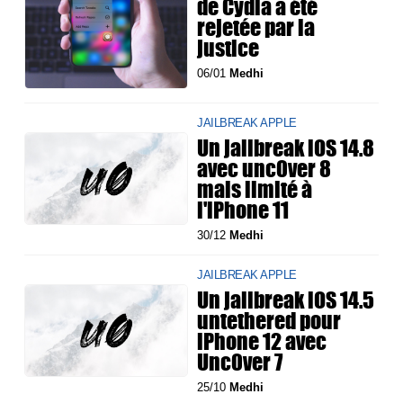
de Cydia a été
rejetée par la
justice
06/01
Medhi
JAILBREAK APPLE
Un jailbreak iOS 14.8
avec unc0ver 8
mais limité à
l'iPhone 11
30/12
Medhi
JAILBREAK APPLE
Un jailbreak iOS 14.5
untethered pour
iPhone 12 avec
Unc0ver 7
25/10
Medhi