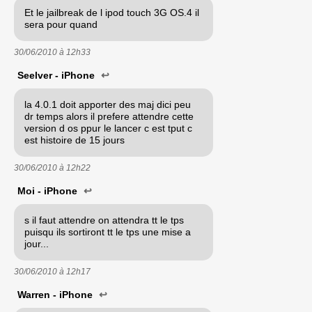
Et le jailbreak de l ipod touch 3G OS.4 il
sera pour quand
30/06/2010 à
12h33
Seelver - iPhone
↩
la 4.0.1 doit apporter des maj dici peu
dr temps alors il prefere attendre cette
version d os ppur le lancer c est tput c
est histoire de 15 jours
30/06/2010 à
12h22
Moi - iPhone
↩
s il faut attendre on attendra tt le tps
puisqu ils sortiront tt le tps une mise a
jour...
30/06/2010 à
12h17
Warren - iPhone
↩