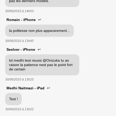
pas les derniers models.
30/06/2010 à
14h03
Romain - iPhone
↩
la politesse non plus appararement...
30/06/2010 à
13h45
Seelver - iPhone
↩
lol medhi test reussi @Onizuka tu as
raison la patience nest pas le point fort
de certain
30/06/2010 à
13h25
Medhi Naitmazi - iPad
↩
Test !
30/06/2010 à
13h22