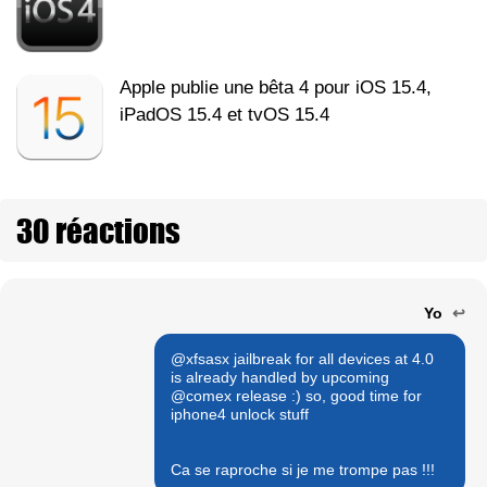
Apple publie une bêta 4 pour iOS 15.4,
iPadOS 15.4 et tvOS 15.4
30 réactions
Yo
↩
@xfsasx jailbreak for all devices at 4.0
is already handled by upcoming
@comex release :) so, good time for
iphone4 unlock stuff
Ca se raproche si je me trompe pas !!!