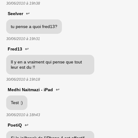
30/06/2010 à
19h38
Seelver
↩
tu pense a quoi fred13?
30/06/2010 à
19h31
Fred13
↩
Il y en a vraiment qui pense que tout
leur est du !!
30/06/2010 à
19h18
Medhi Naitmazi - iPad
↩
Test :)
30/06/2010 à
18h43
PoetiQ
↩