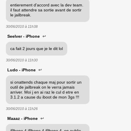
entierement d'accord avec la dev team.
il faut attendre sa sortie avant de sortir
le jailbreak.
30/06/2010 à
11h38
Seelver - iPhone
↩
ca fait 2 jours que je le dit lol
30/06/2010 à
11h30
Ludo - iPhone
↩
si onattends chaque maj pour sortir un
outil de jailbreak on le verra jamais
arriver. Moi j en ai raz le cul d etre en
3.1.2 a cause du iboot de mon 3gs !!!
30/06/2010 à
11h26
Maaaz - iPhone
↩
iPhone 4 iPhone 4 iPhone 4, on oublie