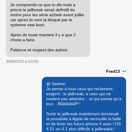
Je comprends ce que tu dis mais a
prioris le jailbreak serait definitif du
moins pour les série acheté avant juillet
car apres ils vont la bloqué par le
systeme new boot.
Apres de toute maniere il y a que 2
chose a faire.
Patience et respect des autres.
30/06/2010 à
21h50
Fred13
↩
@ Seelver
Je pense à tous ceux qui reclament,
exigent...le jailbreak, a ceux qui ne
veulent pas attendre....et qui pense qu'a
leur....BiiiiiiiiiiiiiiiiiP !
Sortir le jailbreak maintenant donnerait
la possibilié à Apple de verrouillé la faille
et de livrer les futurs iphone 4 avec l OS
4.01 ou 4.1 plus difficile a jailbreaké !