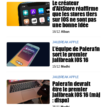
Le créateur
d'AltStore réaffirme
que les stores tiers
sur iOS ne sont pas
une bonne idée
16/12
Alban
JAILBREAK APPLE
L'équipe de Palera1n
sort le premier
jailbreak iOS 16
15/12
Medhi
JAILBREAK APPLE
Palera1n devrait
être le premier
jailbreak iOS 16 (màj
: dispo)
25/11
Medhi