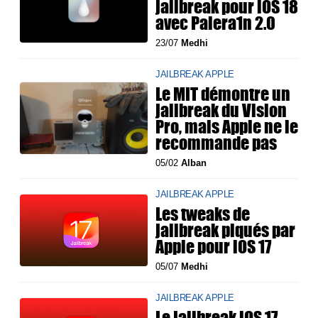
jailbreak pour iOS 18
avec Palera1n 2.0
23/07
Medhi
JAILBREAK APPLE
Le MIT démontre un
jailbreak du Vision
Pro, mais Apple ne le
recommande pas
05/02
Alban
JAILBREAK APPLE
Les tweaks de
jailbreak piqués par
Apple pour iOS 17
05/07
Medhi
JAILBREAK APPLE
Le jailbreak iOS 17