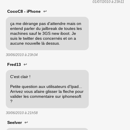
01/07/2010 à
23h11
CocoC8 - iPhone
↩
ça me dérange pas d'attendre mais on
entend parler du jailbreak de toutes les
machines sauf le 3GS new iboot. Je
suis le twitter des concernés et on a
aucune nouvelle là dessus.
30/06/2010 à
23h34
Fred13
↩
C'est clair !
Petite question aux utilisateurs d'Ipad...
Arrivez vous afaire glisser la fleche pour
valider les commentaire sur iphonesoft
?
30/06/2010 à
21h58
Seelver
↩