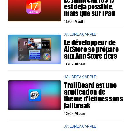
est déjà possible,
mais que sur iPad
10/06
Medhi
JAILBREAK APPLE
Le développeur de
AltStore se prépare
aux App Store tiers
16/02
Alban
JAILBREAK APPLE
TrollBoard est une
application de
thème d'icônes sans
jailbreak
13/02
Alban
JAILBREAK APPLE