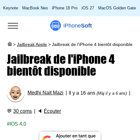
Keynote
MacBook Neo
iPhone 18 Pro
iOS 27
MacOS Golden Gate
iPhone
Soft
>
Jailbreak Apple
>
Jailbreak de l'iPhone 4 bientôt disponible
Jailbreak de l'iPhone 4
bientôt disponible
Medhi Naït Mazi
Il y a 16 ans
(Màj il y a 6 ans)
💬
30 coms
🔈
Écouter
IOS 4.0