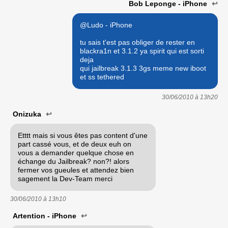
Bob Leponge - iPhone
↩
@Ludo - iPhone
tu sais t'est pas obliger de rester en
blackra1n et 3.1.2 ya spirit qui est sorti
deja
qui jailbreak 3.1.3 3gs meme new iboot
et ss tethered
30/06/2010 à
13h20
Onizuka
↩
Etttt mais si vous êtes pas content d'une
part cassé vous, et de deux euh on
vous a demander quelque chose en
échange du Jailbreak? non?! alors
fermer vos gueules et attendez bien
sagement la Dev-Team merci
30/06/2010 à
13h10
Artention - iPhone
↩