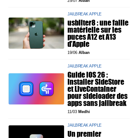
25/07
Alban
JAILBREAK APPLE
usbliter8 : une faille
matérielle sur les
puces A12 et A13
d’Apple
19/06
Alban
JAILBREAK APPLE
Guide iOS 26 :
Installer SideStore
et LiveContainer
pour sideloader des
apps sans jailbreak
11/03
Medhi
JAILBREAK APPLE
Un premier