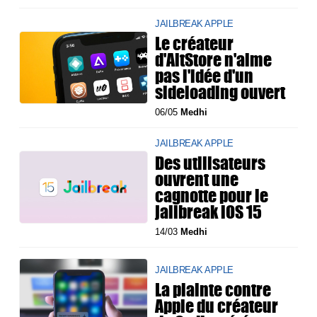
JAILBREAK APPLE
Le créateur
d'AltStore n'aime
pas l'idée d'un
sideloading ouvert
06/05
Medhi
JAILBREAK APPLE
Des utilisateurs
ouvrent une
cagnotte pour le
jailbreak iOS 15
14/03
Medhi
JAILBREAK APPLE
La plainte contre
Apple du créateur