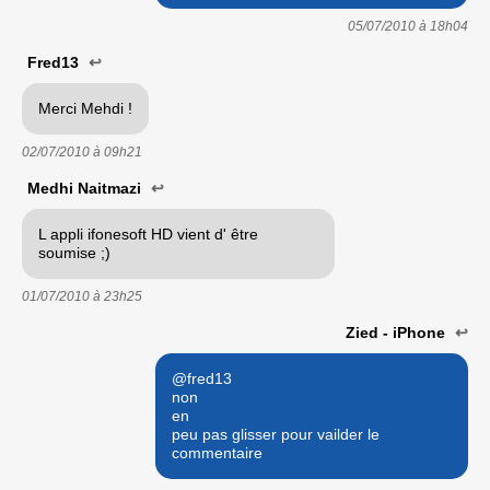
05/07/2010 à
18h04
Fred13
↩
Merci Mehdi !
02/07/2010 à
09h21
Medhi Naitmazi
↩
L appli ifonesoft HD vient d' être
soumise ;)
01/07/2010 à
23h25
Zied - iPhone
↩
@fred13
non
en
peu pas glisser pour vailder le
commentaire