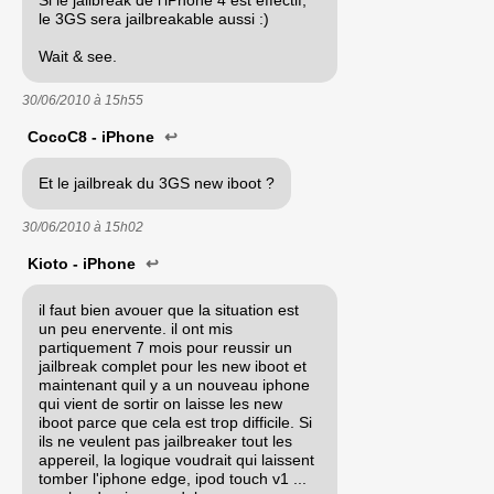
Si le jailbreak de l'iPhone 4 est effectif,
le 3GS sera jailbreakable aussi :)
Wait & see.
30/06/2010 à
15h55
CocoC8 - iPhone
↩
Et le jailbreak du 3GS new iboot ?
30/06/2010 à
15h02
Kioto - iPhone
↩
il faut bien avouer que la situation est
un peu enervente. il ont mis
partiquement 7 mois pour reussir un
jailbreak complet pour les new iboot et
maintenant quil y a un nouveau iphone
qui vient de sortir on laisse les new
iboot parce que cela est trop difficile. Si
ils ne veulent pas jailbreaker tout les
appereil, la logique voudrait qui laissent
tomber l'iphone edge, ipod touch v1 ...