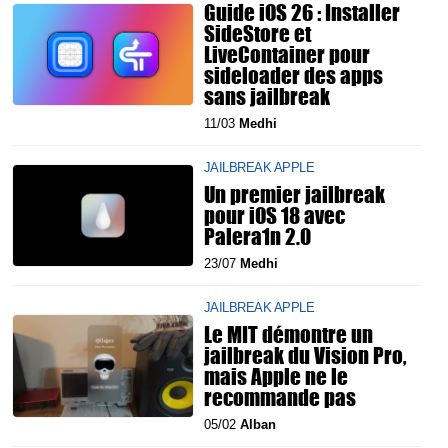
Guide iOS 26 : Installer
SideStore et
LiveContainer pour
sideloader des apps
sans jailbreak
11/03
Medhi
JAILBREAK APPLE
Un premier jailbreak
pour iOS 18 avec
Palera1n 2.0
23/07
Medhi
JAILBREAK APPLE
Le MIT démontre un
jailbreak du Vision Pro,
mais Apple ne le
recommande pas
05/02
Alban