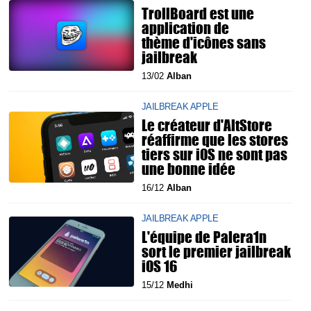
TrollBoard est une
application de
thème d'icônes sans
jailbreak
13/02
Alban
JAILBREAK APPLE
Le créateur d'AltStore
réaffirme que les stores
tiers sur iOS ne sont pas
une bonne idée
16/12
Alban
JAILBREAK APPLE
L'équipe de Palera1n
sort le premier jailbreak
iOS 16
15/12
Medhi