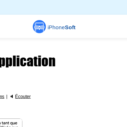
iPhone
Soft
application
ms
🔈
Écouter