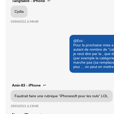
Tangfabre - iPhone
↩
Cydia
03/04/2011 à
04h48
@Eric :
Pour la prochaine mise a j
autant de nombre de "cat
je veut dire par la , que 
(par exemple la catégori
marche pas (sa remplace 
plus ... on peut en mettre
Amir-83 - iPhone
↩
Faudrait faire une rubrique "iPhonesoft pour les nuls" LOL.
29/03/2011 à
23h48