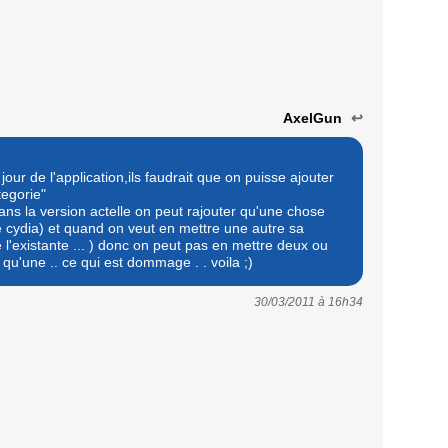
AxelGun
↩
our de l'application,ils faudrait que on puisse ajouter
egorie"
dans la version actelle on peut rajouter qu'une chose
e cydia) et quand on veut en mettre une autre sa
l'existante ... ) donc on peut pas en mettre deux ou
 qu'une .. ce qui est dommage . . voila ;)
30/03/2011 à
16h34