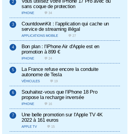
Vous utilisez votre iPhone 17 Pro avec ou
sans coque de protection
IPHONE
💬 34
CountdownKit : l’application qui cache un
service de streaming illégal
APPLICATIONS MOBILE
💬 27
Bon plan : l'iPhone Air d'Apple est en
promotion à 899 €
IPHONE
💬 24
La France refuse encore la conduite
autonome de Tesla
VÉHICULES
💬 19
Souhaitez-vous que l'iPhone 18 Pro
propose la recharge inversée
IPHONE
💬 16
Une belle promotion sur l'Apple TV 4K
2022 à 161 euros
APPLE TV
💬 15