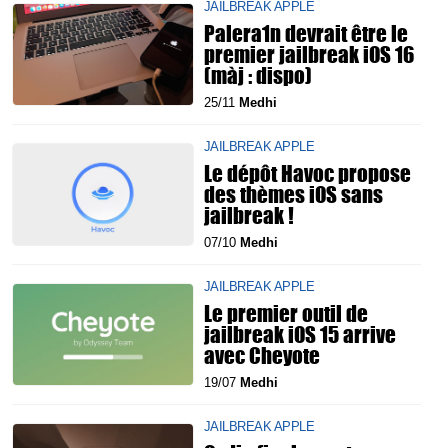
JAILBREAK APPLE
Palera1n devrait être le
premier jailbreak iOS 16
(màj : dispo)
25/11
Medhi
JAILBREAK APPLE
Le dépôt Havoc propose
des thèmes iOS sans
jailbreak !
07/10
Medhi
JAILBREAK APPLE
Le premier outil de
jailbreak iOS 15 arrive
avec Cheyote
19/07
Medhi
JAILBREAK APPLE