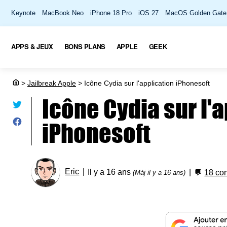
Keynote
MacBook Neo
iPhone 18 Pro
iOS 27
MacOS Golden Gate
APPS & JEUX
BONS PLANS
APPLE
GEEK
>
Jailbreak Apple
>
Icône Cydia sur l'application iPhonesoft
Icône Cydia sur l'
iPhonesoft
Eric
Il y a 16 ans
💬
18 co
(Màj il y a 16 ans)