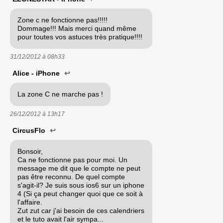
Zone c ne fonctionne pas!!!!!
Dommage!!! Mais merci quand même
pour toutes vos astuces très pratique!!!!
31/12/2012 à
08h33
Alice - iPhone
↩
La zone C ne marche pas !
26/12/2012 à
13h17
CircusFlo
↩
Bonsoir,
Ca ne fonctionne pas pour moi. Un
message me dit que le compte ne peut
pas être reconnu. De quel compte
s'agit-il? Je suis sous ios6 sur un iphone
4 (Si ça peut changer quoi que ce soit à
l'affaire.
Zut zut car j'ai besoin de ces calendriers
et le tuto avait l'air sympa...