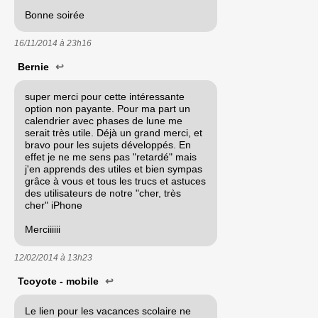
Bonne soirée
16/11/2014 à
23h16
Bernie
↩
super merci pour cette intéressante
option non payante. Pour ma part un
calendrier avec phases de lune me
serait très utile. Déjà un grand merci, et
bravo pour les sujets développés. En
effet je ne me sens pas "retardé" mais
j'en apprends des utiles et bien sympas
grâce à vous et tous les trucs et astuces
des utilisateurs de notre "cher, très
cher" iPhone
Merciiiiii
12/02/2014 à
13h23
Tcoyote - mobile
↩
Le lien pour les vacances scolaire ne