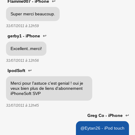
Flamme007 - iPhone
↩
Super merci beaucoup.
31/07/2011 à
12h59
gerby1 - iPhone
↩
Excellent..merci!
31/07/2011 à
12h56
IpodSoft
↩
Merci pour l'astuce c'est genial ! oui je
veux bien plus de liens d'abonnement
iPhoneSoft SVP
31/07/2011 à
12h45
Greg Co - iPhone
↩
@Eytan26 - iPod touch