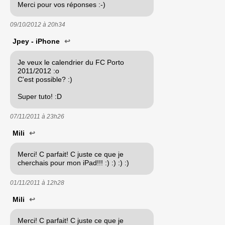
Merci pour vos réponses :-)
09/10/2012 à
20h34
Jpey - iPhone
↩
Je veux le calendrier du FC Porto
2011/2012 :o
C'est possible? :)
Super tuto! :D
07/11/2011 à
23h26
Mili
↩
Merci! C parfait! C juste ce que je
cherchais pour mon iPad!!! :) :) :) :)
01/11/2011 à
12h28
Mili
↩
Merci! C parfait! C juste ce que je