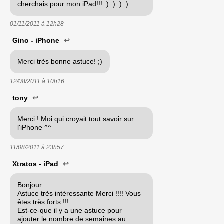
cherchais pour mon iPad!!! :) :) :) :)
01/11/2011 à
12h28
Gino - iPhone
↩
Merci très bonne astuce! ;)
12/08/2011 à
10h16
tony
↩
Merci ! Moi qui croyait tout savoir sur
l'iPhone ^^
11/08/2011 à
23h57
Xtratos - iPad
↩
Bonjour
Astuce très intéressante Merci !!!! Vous
êtes très forts !!!
Est-ce-que il y a une astuce pour
ajouter le nombre de semaines au