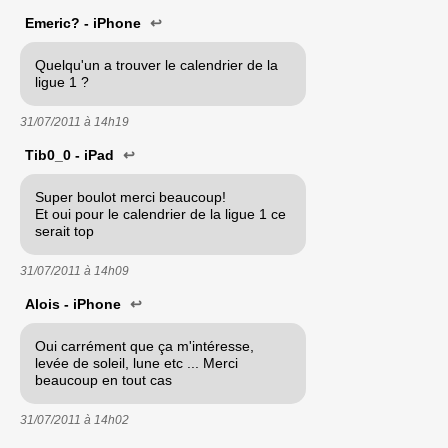
Emeric? - iPhone
↩
Quelqu'un a trouver le calendrier de la
ligue 1 ?
31/07/2011 à
14h19
Tib0_0 - iPad
↩
Super boulot merci beaucoup!
Et oui pour le calendrier de la ligue 1 ce
serait top
31/07/2011 à
14h09
Alois - iPhone
↩
Oui carrément que ça m'intéresse,
levée de soleil, lune etc ... Merci
beaucoup en tout cas
31/07/2011 à
14h02