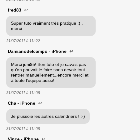
fred83
↩
Super tuto vraiment très pratique :) ,
merci...
31/07/2011 à
11h22
Damianodelcampo - iPhone
↩
Merci juni95! Bon tuto et je savais pas
qu'on pouvait le faire sans devoir tout
rentrer manuellement...encore merci et
à toute l'équipe aussi!
31/07/2011 à
11h08
Cha - iPhone
↩
Je plussoie les autres calendriers ! :-)
31/07/2011 à
11h08
Vince - iPhone
↩