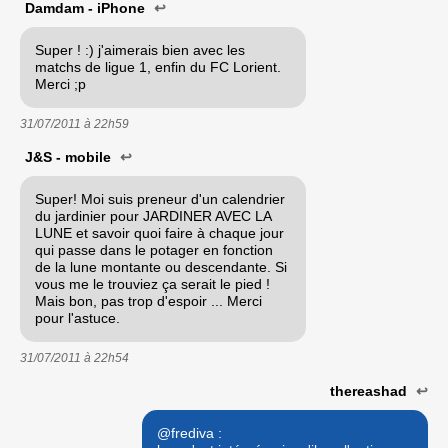
Damdam - iPhone
↩
Super ! :) j'aimerais bien avec les
matchs de ligue 1, enfin du FC Lorient.
Merci ;p
31/07/2011 à
22h59
J&S - mobile
↩
Super! Moi suis preneur d'un calendrier
du jardinier pour JARDINER AVEC LA
LUNE et savoir quoi faire à chaque jour
qui passe dans le potager en fonction
de la lune montante ou descendante. Si
vous me le trouviez ça serait le pied !
Mais bon, pas trop d'espoir ... Merci
pour l'astuce.
31/07/2011 à
22h54
thereashad
↩
@frediva :