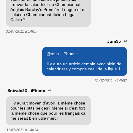
trouver le calendrier du Championnat
Anglais Barclay's Première League et et
celui du Championnat Italien Lega
Calcio ?
31/07/2011 à
14h57
Juni95
↩
@tous - iPhone :
Il y aura un article demain avec plein de
calendriers y compris celui de la ligue 1
31/07/2011 à
14h57
Sniwde23 - iPhone
↩
Il y aurait moyen d'avoir la même chose
pour les ptits belges? Meme si c'est fort
la meme chose que pour les français ca
me serait bien utile merci
31/07/2011 à
14h34