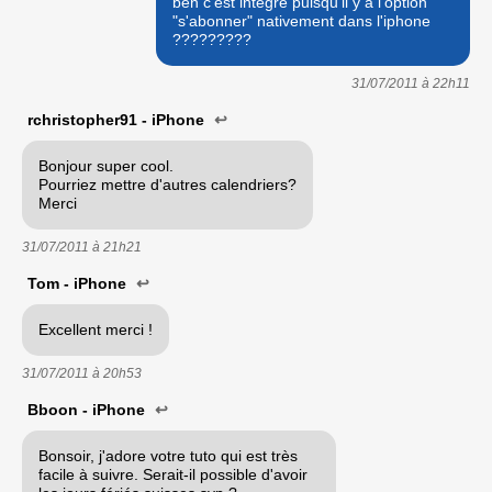
ben c'est intégré puisqu'il y a l'option
"s'abonner" nativement dans l'iphone
?????????
31/07/2011 à
22h11
rchristopher91 - iPhone
↩
Bonjour super cool.
Pourriez mettre d'autres calendriers?
Merci
31/07/2011 à
21h21
Tom - iPhone
↩
Excellent merci !
31/07/2011 à
20h53
Bboon - iPhone
↩
Bonsoir, j'adore votre tuto qui est très
facile à suivre. Serait-il possible d'avoir