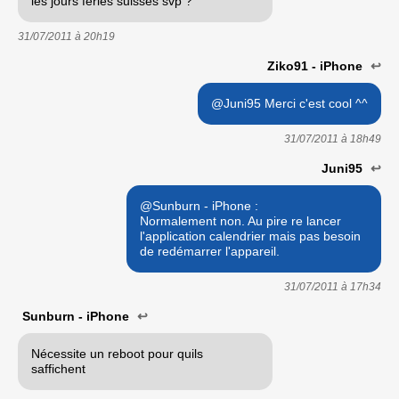
les jours fériés suisses svp ?
31/07/2011 à
20h19
Ziko91 - iPhone
↩
@Juni95 Merci c'est cool ^^
31/07/2011 à
18h49
Juni95
↩
@Sunburn - iPhone :
Normalement non. Au pire re lancer
l'application calendrier mais pas besoin
de redémarrer l'appareil.
31/07/2011 à
17h34
Sunburn - iPhone
↩
Nécessite un reboot pour quils
saffichent