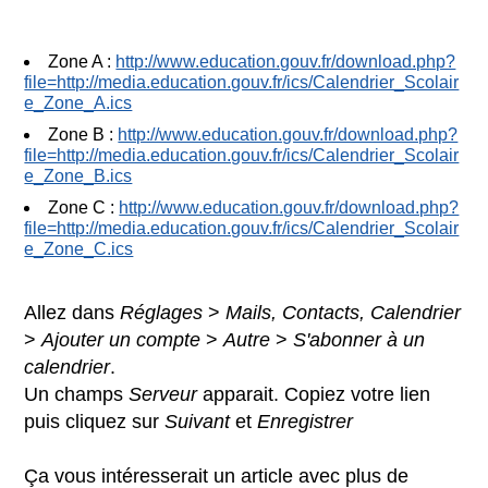
Zone A :
http://www.education.gouv.fr/download.php?
file=http://media.education.gouv.fr/ics/Calendrier_Scolair
e_Zone_A.ics
Zone B :
http://www.education.gouv.fr/download.php?
file=http://media.education.gouv.fr/ics/Calendrier_Scolair
e_Zone_B.ics
Zone C :
http://www.education.gouv.fr/download.php?
file=http://media.education.gouv.fr/ics/Calendrier_Scolair
e_Zone_C.ics
Allez dans
Réglages
>
Mails, Contacts, Calendrier
>
Ajouter un compte
>
Autre
>
S'abonner à un
calendrier
.
Un champs
Serveur
apparait. Copiez votre lien
puis cliquez sur
Suivant
et
Enregistrer
Ça vous intéresserait un article avec plus de