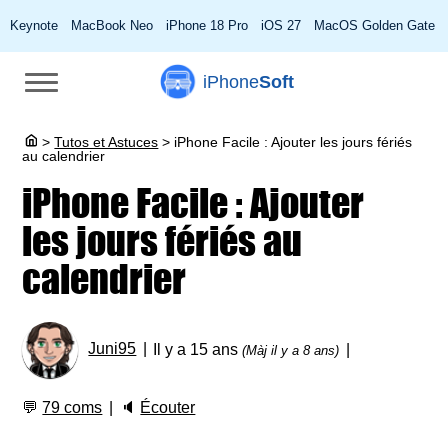
Keynote
MacBook Neo
iPhone 18 Pro
iOS 27
MacOS Golden Gate
iPhone
Soft
>
Tutos et Astuces
>
iPhone Facile : Ajouter les jours fériés
au calendrier
iPhone Facile : Ajouter
les jours fériés au
calendrier
Juni95
Il y a 15 ans
(Màj il y a 8 ans)
💬
79 coms
🔈
Écouter