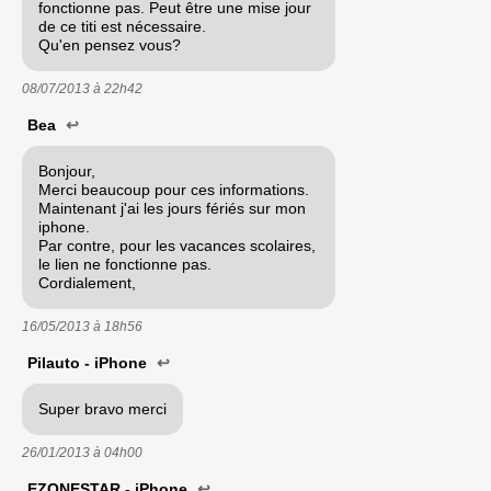
fonctionne pas. Peut être une mise jour
de ce titi est nécessaire.
Qu'en pensez vous?
08/07/2013 à
22h42
Bea
↩
Bonjour,
Merci beaucoup pour ces informations.
Maintenant j'ai les jours fériés sur mon
iphone.
Par contre, pour les vacances scolaires,
le lien ne fonctionne pas.
Cordialement,
16/05/2013 à
18h56
Pilauto - iPhone
↩
Super bravo merci
26/01/2013 à
04h00
EZONESTAR - iPhone
↩