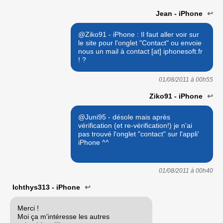
Jean - iPhone
↩
@Ziko91 - iPhone : Il faut aller voir sur
le site pour l'onglet "Contact" ou envoie
nous un mail à contact [at] iphonesoft.fr
! ?
01/08/2011 à
00h55
Ziko91 - iPhone
↩
@Juni95 - désole mais après
vérification (et re-vérification!) je n'ai
pas trouvé l'onglet "contact" sur l'appli'
iPhone ^^
01/08/2011 à
00h40
Ichthys313 - iPhone
↩
Merci !
Moi ça m'intéresse les autres