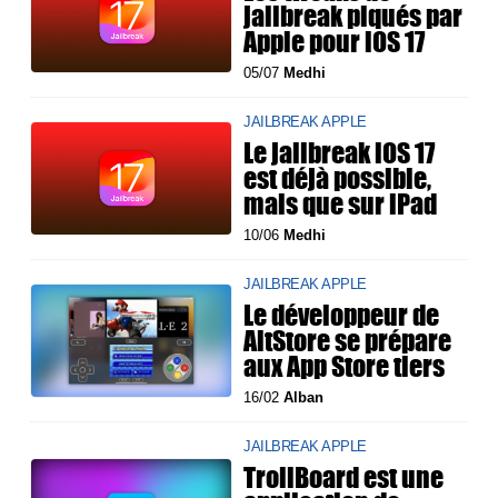
jailbreak piqués par
Apple pour iOS 17
05/07
Medhi
JAILBREAK APPLE
Le jailbreak iOS 17
est déjà possible,
mais que sur iPad
10/06
Medhi
JAILBREAK APPLE
Le développeur de
AltStore se prépare
aux App Store tiers
16/02
Alban
JAILBREAK APPLE
TrollBoard est une