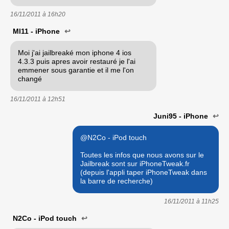
16/11/2011 à
16h20
Ml11 - iPhone
↩
Moi j'ai jailbreaké mon iphone 4 ios
4.3.3 puis apres avoir restauré je l'ai
emmener sous garantie et il me l'on
changé
16/11/2011 à
12h51
Juni95 - iPhone
↩
@N2Co - iPod touch
Toutes les infos que nous avons sur le
Jailbreak sont sur iPhoneTweak.fr
(depuis l'appli taper iPhoneTweak dans
la barre de recherche)
16/11/2011 à
11h25
N2Co - iPod touch
↩