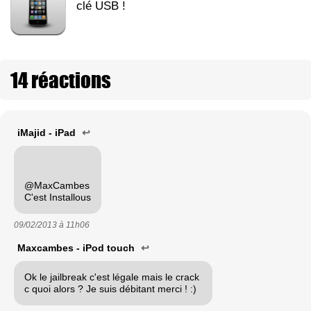
clé USB !
14 réactions
iMajid - iPad
↩
@MaxCambes
C'est Installous
09/02/2013 à
11h06
Maxcambes - iPod touch
↩
Ok le jailbreak c'est légale mais le crack
c quoi alors ? Je suis débitant merci ! :)