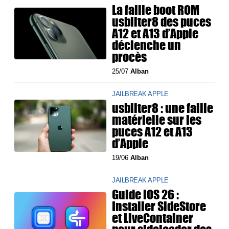
La faille boot ROM
usbliter8 des puces
A12 et A13 d’Apple
déclenche un
procès
25/07
Alban
JAILBREAK APPLE
usbliter8 : une faille
matérielle sur les
puces A12 et A13
d’Apple
19/06
Alban
JAILBREAK APPLE
Guide iOS 26 :
Installer SideStore
et LiveContainer