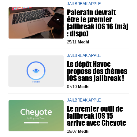
JAILBREAK APPLE
Palera1n devrait
être le premier
jailbreak iOS 16 (màj
: dispo)
25/11
Medhi
JAILBREAK APPLE
Le dépôt Havoc
propose des thèmes
iOS sans jailbreak !
07/10
Medhi
JAILBREAK APPLE
Le premier outil de
jailbreak iOS 15
arrive avec Cheyote
19/07
Medhi