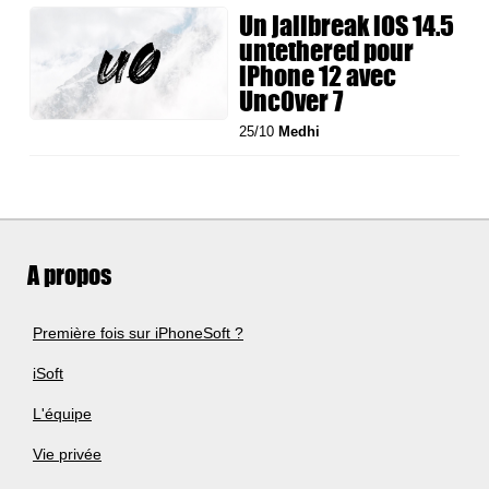
Un jailbreak iOS 14.5
untethered pour
iPhone 12 avec
Unc0ver 7
25/10
Medhi
A propos
Première fois sur iPhoneSoft ?
iSoft
L'équipe
Vie privée