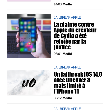
14/03
Medhi
JAILBREAK APPLE
La plainte contre
Apple du créateur
de Cydia a été
rejetée par la
justice
06/01
Medhi
JAILBREAK APPLE
Un jailbreak iOS 14.8
avec unc0ver 8
mais limité à
l'iPhone 11
30/12
Medhi
JAILBREAK APPLE