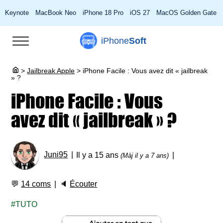
Keynote
MacBook Neo
iPhone 18 Pro
iOS 27
MacOS Golden Gate
iPhone
Soft
>
Jailbreak Apple
>
iPhone Facile : Vous avez dit « jailbreak
» ?
iPhone Facile : Vous
avez dit « jailbreak » ?
Juni95
Il y a 15 ans
(Màj il y a 7 ans)
💬
14 coms
🔈
Écouter
TUTO