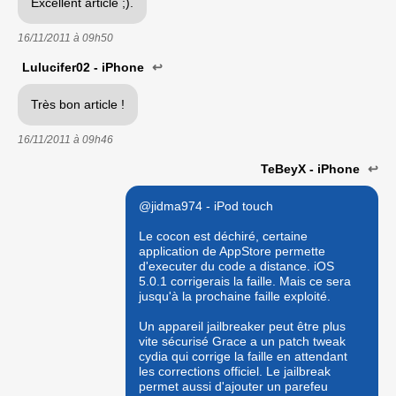
Excellent article ;).
16/11/2011 à
09h50
Lulucifer02 - iPhone
↩
Très bon article !
16/11/2011 à
09h46
TeBeyX - iPhone
↩
@jidma974 - iPod touch
Le cocon est déchiré, certaine
application de AppStore permette
d'executer du code a distance. iOS
5.0.1 corrigerais la faille. Mais ce sera
jusqu'à la prochaine faille exploité.
Un appareil jailbreaker peut être plus
vite sécurisé Grace a un patch tweak
cydia qui corrige la faille en attendant
les corrections officiel. Le jailbreak
permet aussi d'ajouter un parefeu