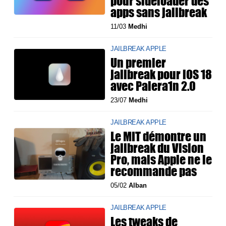
pour sideloader des
apps sans jailbreak
11/03
Medhi
JAILBREAK APPLE
Un premier
jailbreak pour iOS 18
avec Palera1n 2.0
23/07
Medhi
JAILBREAK APPLE
Le MIT démontre un
jailbreak du Vision
Pro, mais Apple ne le
recommande pas
05/02
Alban
JAILBREAK APPLE
Les tweaks de