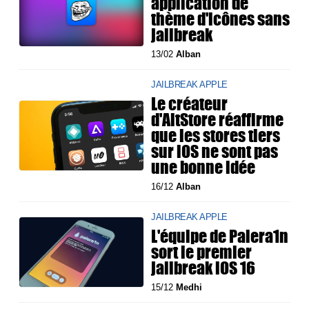
application de
thème d'icônes sans
jailbreak
13/02
Alban
JAILBREAK APPLE
Le créateur
d'AltStore réaffirme
que les stores tiers
sur iOS ne sont pas
une bonne idée
16/12
Alban
JAILBREAK APPLE
L'équipe de Palera1n
sort le premier
jailbreak iOS 16
15/12
Medhi