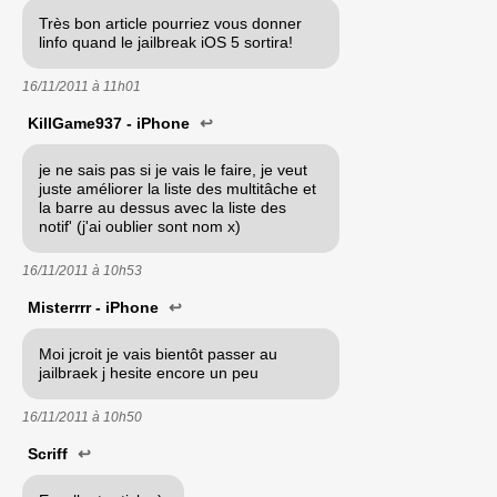
Très bon article pourriez vous donner
linfo quand le jailbreak iOS 5 sortira!
16/11/2011 à
11h01
KillGame937 - iPhone
↩
je ne sais pas si je vais le faire, je veut
juste améliorer la liste des multitâche et
la barre au dessus avec la liste des
notif' (j'ai oublier sont nom x)
16/11/2011 à
10h53
Misterrrr - iPhone
↩
Moi jcroit je vais bientôt passer au
jailbraek j hesite encore un peu
16/11/2011 à
10h50
Scriff
↩